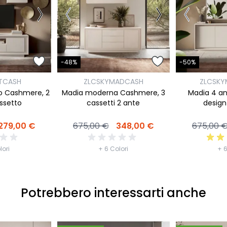
-48%
-50%
TCASH
ZLCSKYMADCASH
ZLCSK
o Cashmere, 2
Madia moderna Cashmere, 3
Madia 4 a
assetto
cassetti 2 ante
desig
279,00 €
675,00 €
348,00 €
675,00 
lori
+ 6 Colori
+ 6
Potrebbero interessarti anche