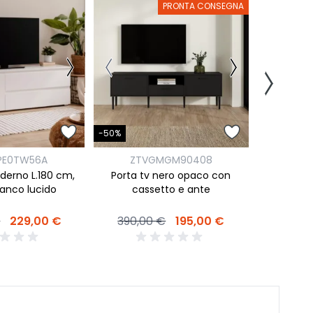
PRONTA CONSEGNA
-55%
-50%
Z
PE0TW56A
ZTVGMGM90408
Porta tv
derno L.180 cm,
Porta tv nero opaco con
finitura La
ianco lucido
cassetto e ante
399,0
€
229,00 €
390,00 €
195,00 €