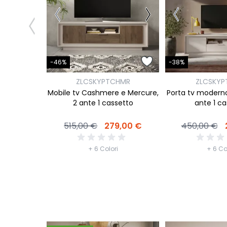
-46%
-38%
ZLCSKYPTCHMR
ZLCSKYP
Mobile tv Cashmere e Mercure,
Porta tv modern
2 ante 1 cassetto
ante 1 c
515,00 €
279,00 €
450,00 €
+ 6 Colori
+ 6 Co