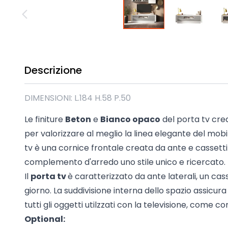
Madie industrial New Y
Mobili sala moderna P
Mobili Blu
Mobili da soggiorno Str
Collezione Beta 2.0
Descrizione
Collezione Mango
Mobili Tomasella
DIMENSIONI: L.184 H.58 P.50
Mostra tutti
Le finiture
Beton
e
Bianco opaco
del porta tv cre
per valorizzare al meglio la linea elegante del mobil
tv è una cornice frontale creata da ante e cassetti
complemento d'arredo uno stile unico e ricercato.
Il
porta tv
è caratterizzato da ante laterali, un ca
giorno. La suddivisione interna dello spazio assicu
tutti gli oggetti utilzzati con la televisione, come c
Optional: