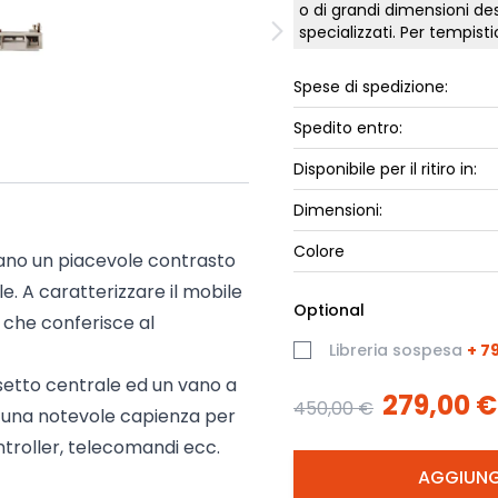
o di grandi dimensioni des
ork
Luna Top
specializzati. Per tempis
iccione
Armadi e 
Spese di spedizione:
Letti cont
ip
Letto, co
Spedito entro:
Letti Plus
Disponibile per il ritiro in:
Camere m
Dimensioni:
Mostra tu
Colore
ano un piacevole contrasto
e. A caratterizzare il mobile
Optional
 che conferisce al
Libreria sospesa
+
7
ssetto centrale ed un vano a
279,00 €
450,00 €
ra una notevole capienza per
ontroller, telecomandi ecc.
AGGIUNG