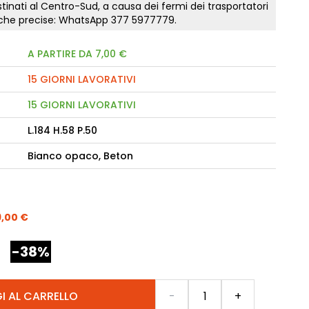
tinati al Centro-Sud, a causa dei fermi dei trasportatori
tiche precise: WhatsApp
377 5977779
.
camere Like
A PARTIRE DA 7,00 €
enitore Stella
mò, armadio Atlantic
15 GIORNI LAVORATIVI
15 GIORNI LAVORATIVI
oderne notte Miss
L.184 H.58 P.50
tti
Bianco opaco, Beton
9,00 €
-38%
Quantità
I AL CARRELLO
-
+