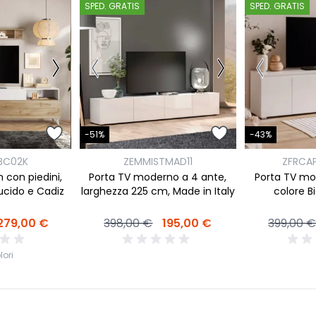
SPED. GRATIS
SPED. GRATIS
-51%
-43%
BC02K
ZEMMISTMAD11
ZFRCA
 con piedini,
Porta TV moderno a 4 ante,
Porta TV mo
lucido e Cadiz
larghezza 225 cm, Made in Italy
colore B
279,00 €
398,00 €
195,00 €
399,00 
lori