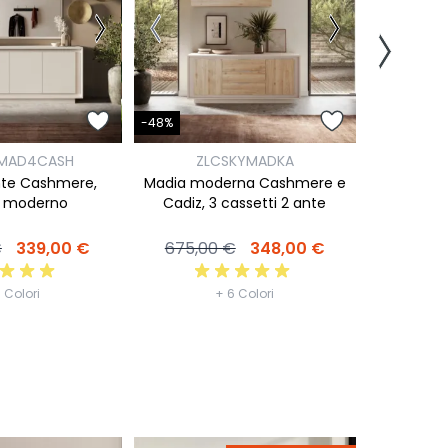
-42%
-48%
ZL
YMAD4CASH
ZLCSKYMADKA
Madia 2
nte Cashmere,
Madia moderna Cashmere e
Cadiz,
n moderno
Cadiz, 3 cassetti 2 ante
680,0
€
339,00 €
675,00 €
348,00 €
 Colori
+ 6 Colori