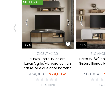
SPED. GRATIS
-50%
-44%
ZLCEVR-01AG
ZLCMNC
Nuovo Porta Tv colore
Porta tv 240 cm
Lava/Argilla/Mercure con un
finitura Bianco 
cassetto e due ante battenti
459,00 €
229,00 €
500,00 €
+ 1 Colore
+ 3 Co