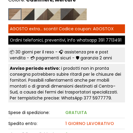
AGOSTO extra... sconti! Codice coupon: AGOSTOX
Ordini telefonici, preventivi, info whatsapp
391 7713491
📦
30 giorni per il reso
- 🎧 assistenza pre e post
vendita - 💳
pagamenti sicuri
- 🛡️ garanzia 2 anni
Avviso periodo estivo:
i prodotti non in pronta
consegna potrebbero subire ritardi per le chiusure dei
fornitori. Possibili rallentamenti anche per mobili
montati o di grandi dimensioni destinati al Centro-
Sud, a causa dei fermi dei trasportatori specializzati.
Per tempistiche precise: WhatsApp
377 5977779
.
Spese di spedizione:
GRATUITA
Spedito entro:
1 GIORNO LAVORATIVO