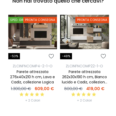
Non hai trovato quello che cercavi?
SPED. GRATIS
PRONTA CONSEGNA
PRONTA CONSEGNA
S
-53%
-48%
-
ZLCINFNCOMP4-2-1-O
ZLCINFNCOMP22-1-O
Parete attrezzata
Parete attrezzata
276x40x210 h cm, Lava e
262x30x190 h cm, Bianco
2
Cadiz, collezione Logica
lucido e Cadiz, collezione
Logica
1.300,00 €
609,00 €
800,00 €
419,00 €
+ 2 Colori
+ 2 Colori