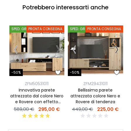
Potrebbero interessarti anche
SPED. GRATIS
PRONTA CONSEGNA
SPED. GRATIS
PRONTA CONSEGNA
S
-
-50%
-50%
ZFM50531011
ZFM29431011
Innovativa parete
Bellissima parete
attrezzata dal colore Nero
attrezzata colore Nero e
o
e Rovere con effetto
Rovere di tendenza
cannettato stampato
589,00 €
295,00 €
449,00 €
225,00 €