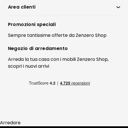
Condizioni di vendita
Area clienti
Accedi
Privacy policy
Registrati
Promozioni speciali
Preferenze Cookies
Il mio account
Sempre tantissime
offerte
da Zenzero Shop
Termini e condizioni
Bonus Mobili
Contatti
Negozio di
arredamento
Blog Arredamento
FAQ
Arreda la tua casa con i mobili Zenzero Shop,
scopri i
nuovi arrivi
Pagamenti
Reso
Arredare