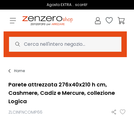
Salta al contenuto
Agosto EXTRA... sconti!
Lista dei des
Carrell
Home
Parete attrezzata 276x40x210 h cm,
Cashmere, Cadiz e Mercure, collezione
Logica
ZLCINFNCOMP66