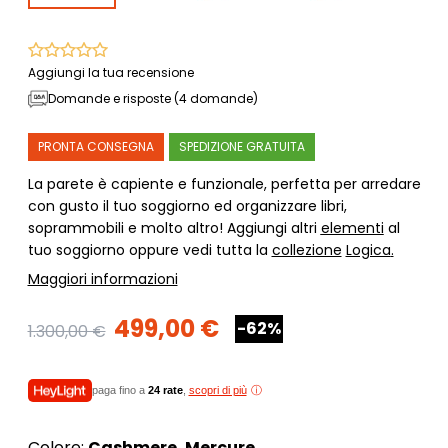
Aggiungi la tua recensione
Domande e risposte (4 domande)
PRONTA CONSEGNA
SPEDIZIONE GRATUITA
La parete è capiente e funzionale, perfetta per arredare
con gusto il tuo soggiorno ed organizzare libri,
soprammobili e molto altro! Aggiungi altri
elementi
al
tuo soggiorno oppure vedi tutta la
collezione
Logica
.
Maggiori informazioni
499,00 €
-62%
1.300,00 €
paga fino a
24 rate
,
scopri di più
Colore:
Cashmere, Mercure