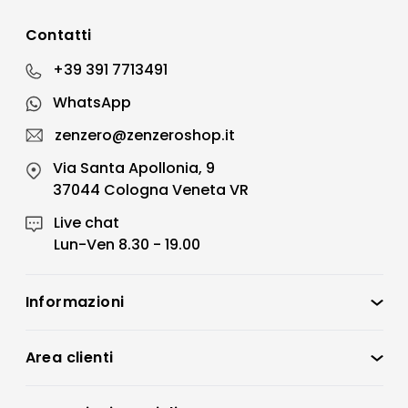
Contatti
+39 391 7713491
WhatsApp
zenzero@zenzeroshop.it
Via Santa Apollonia, 9
37044 Cologna Veneta VR
Live chat
Lun-Ven 8.30 - 19.00
Informazioni
Zenzero Shop
Condizioni di vendita
Area clienti
Accedi
Privacy policy