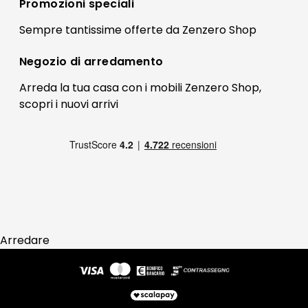
Registrati
Promozioni speciali
Preferenze Cookies
Il mio account
Sempre tantissime
offerte
da Zenzero Shop
Termini e condizioni
Bonus Mobili
Contatti
Negozio di
arredamento
Blog Arredamento
FAQ
Arreda la tua casa con i mobili Zenzero Shop,
scopri i
nuovi arrivi
Pagamenti
Reso
Arredare