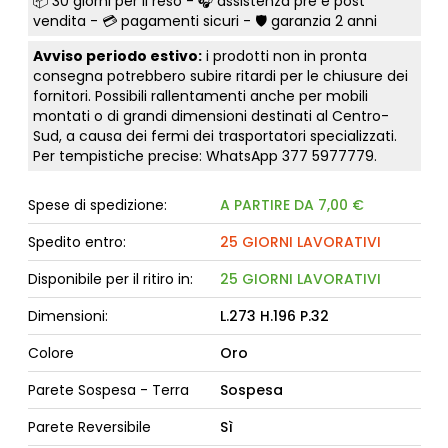
📦
30 giorni per il reso
- 🎧 assistenza pre e post
vendita - 💳
pagamenti sicuri
- 🛡️ garanzia 2 anni
Avviso periodo estivo:
i prodotti non in pronta
consegna potrebbero subire ritardi per le chiusure dei
fornitori. Possibili rallentamenti anche per mobili
montati o di grandi dimensioni destinati al Centro-
Sud, a causa dei fermi dei trasportatori specializzati.
Per tempistiche precise: WhatsApp
377 5977779
.
Spese di spedizione:
A PARTIRE DA 7,00 €
Spedito entro:
25 GIORNI LAVORATIVI
Disponibile per il ritiro in:
25 GIORNI LAVORATIVI
Dimensioni:
L.273 H.196 P.32
Colore
Oro
Parete Sospesa - Terra
Sospesa
Parete Reversibile
Sì