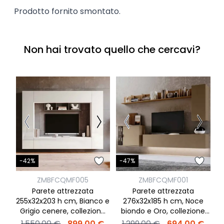
Prodotto fornito smontato.
Non hai trovato quello che cercavi?
-
-42%
-47%
ZMBFCQMF005
ZMBFCQMF001
Parete attrezzata
Parete attrezzata
255x32x203 h cm, Bianco e
276x32x185 h cm, Noce
Grigio cenere, collezione
biondo e Oro, collezione
Easy
Easy
1.550,00 €
899,00 €
1.299,00 €
694,00 €