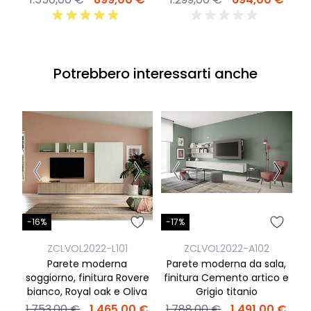
Potrebbero interessarti anche
-16%
-17%
-
ZCLVOL2022-L101
ZCLVOL2022-A102
Parete moderna
Parete moderna da sala,
soggiorno, finitura Rovere
finitura Cemento artico e
bianco, Royal oak e Oliva
Grigio titanio
1.753,00 €
1.465,00 €
1.788,00 €
1.491,00 €