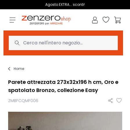
Salta al contenuto
Agosto EXTRA... sconti!
Lista dei des
Carrell
Home
Parete attrezzata 273x32x196 h cm, Oro e
spatolato Bronzo, collezione Easy
ZMBFCQMF006