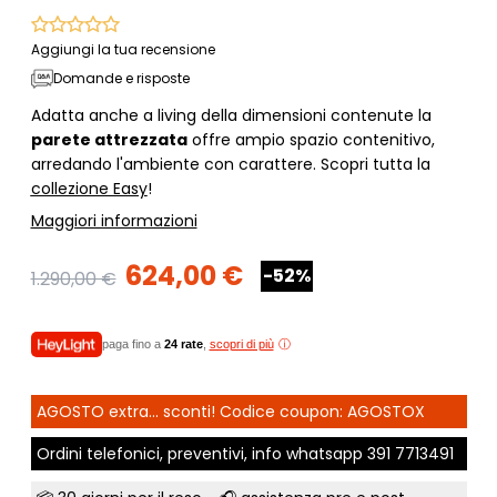
Aggiungi la tua recensione
Domande e risposte
Adatta anche a living della dimensioni contenute la
parete attrezzata
offre ampio spazio contenitivo,
arredando l'ambiente con carattere. Scopri tutta la
collezione Easy
!
Maggiori informazioni
624,00 €
-52%
1.290,00 €
paga fino a
24 rate
,
scopri di più
AGOSTO extra... sconti! Codice coupon: AGOSTOX
Ordini telefonici, preventivi, info whatsapp
391 7713491