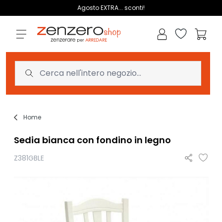
Salta al contenuto
Agosto EXTRA... sconti!
Lista dei des
Carrell
Home
Sedia bianca con fondino in legno
Z381GBLE