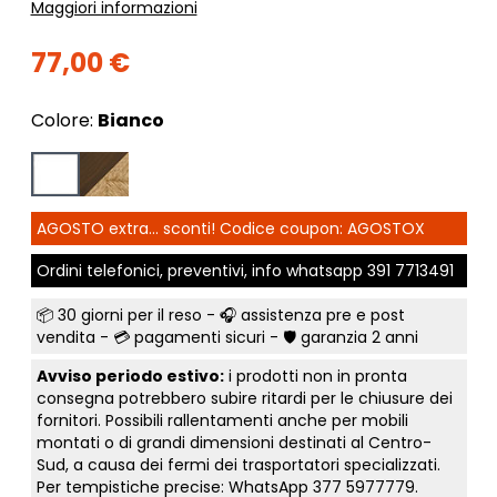
Maggiori informazioni
77,00 €
Colore:
Bianco
AGOSTO extra... sconti! Codice coupon: AGOSTOX
Ordini telefonici, preventivi, info whatsapp
391 7713491
📦
30 giorni per il reso
- 🎧 assistenza pre e post
vendita - 💳
pagamenti sicuri
- 🛡️ garanzia 2 anni
Avviso periodo estivo:
i prodotti non in pronta
consegna potrebbero subire ritardi per le chiusure dei
fornitori. Possibili rallentamenti anche per mobili
montati o di grandi dimensioni destinati al Centro-
Sud, a causa dei fermi dei trasportatori specializzati.
Per tempistiche precise: WhatsApp
377 5977779
.