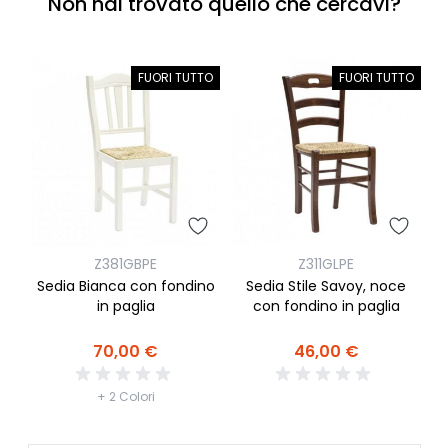
Non hai trovato quello che cercavi?
FUORI TUTTO
FUORI TUTTO
Z311GLPE
Z381GBPE
Sedia Stile Savoy, noce
Sedia Bianca con fondino
n
con fondino in paglia
in paglia
46,00 €
70,00 €
+ 2 Colori