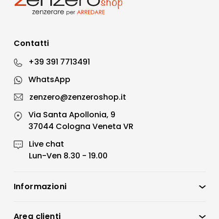
Contatti
+39 391 7713491
WhatsApp
zenzero@zenzeroshop.it
Via Santa Apollonia, 9
37044 Cologna Veneta VR
Live chat
Lun-Ven 8.30 - 19.00
Informazioni
Zenzero Shop
Condizioni di vendita
Area clienti