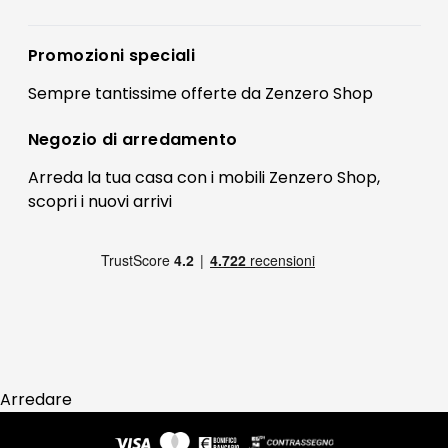
Accedi
Privacy policy
Registrati
Promozioni speciali
Preferenze Cookies
Il mio account
Sempre tantissime
offerte
da Zenzero Shop
Termini e condizioni
Bonus Mobili
Contatti
Negozio di
arredamento
Blog Arredamento
FAQ
Arreda la tua casa con i mobili Zenzero Shop,
scopri i
nuovi arrivi
Pagamenti
Reso
Arredare