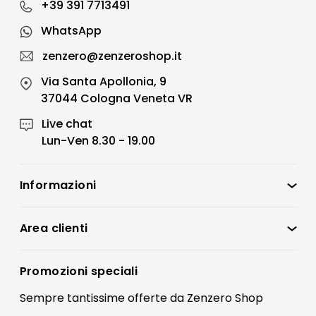
+39 391 7713491
WhatsApp
zenzero@zenzeroshop.it
Via Santa Apollonia, 9
37044 Cologna Veneta VR
Live chat
Lun-Ven 8.30 - 19.00
Informazioni
Zenzero Shop
Condizioni di vendita
Area clienti
Accedi
Privacy policy
Registrati
Promozioni speciali
Preferenze Cookies
Il mio account
Sempre tantissime
offerte
da Zenzero Shop
Termini e condizioni