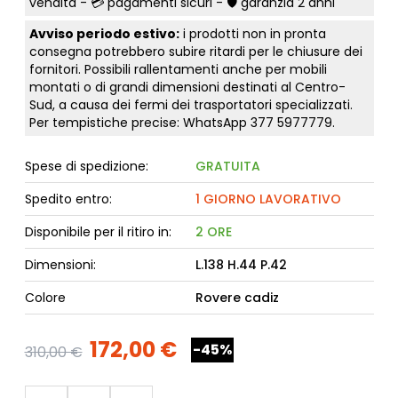
vendita - 💳
pagamenti sicuri
- 🛡️ garanzia 2 anni
Avviso periodo estivo:
i prodotti non in pronta
consegna potrebbero subire ritardi per le chiusure dei
fornitori. Possibili rallentamenti anche per mobili
montati o di grandi dimensioni destinati al Centro-
Sud, a causa dei fermi dei trasportatori specializzati.
Per tempistiche precise: WhatsApp
377 5977779
.
Spese di spedizione:
GRATUITA
Spedito entro:
1 GIORNO LAVORATIVO
Disponibile per il ritiro in:
2 ORE
Dimensioni:
L.138 H.44 P.42
Colore
Rovere cadiz
172,00 €
-45%
310,00 €
Quantità