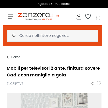
Salta al contenuto
Agosto EXTRA... sconti!
Lista dei des
Carrell
Home
Mobili per televisori 2 ante, finitura Rovere
Cadiz con maniglia a gola
ZLCFIPTVS