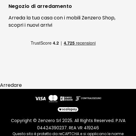
Bonus Mobili
Contatti
Negozio di
arredamento
Blog Arredamento
FAQ
Arreda la tua casa con i mobili Zenzero Shop,
scopri i
nuovi arrivi
Pagamenti
Reso
Arredare
Copyright © Zenzero Srl 2025. All Rights Reserved. P.IVA
04424390237. REA VR 419246
Questo sito è protetto da reCAPTCHA e si applicano le norme