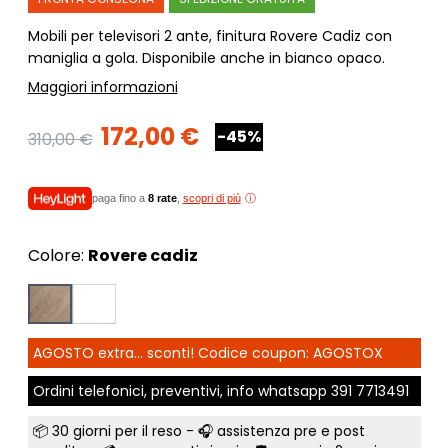
Mobili per televisori 2 ante, finitura Rovere Cadiz con
maniglia a gola. Disponibile anche in bianco opaco.
Maggiori informazioni
172,00 €
-45%
310,00 €
paga fino a
8 rate
,
scopri di più
Colore:
Rovere cadiz
AGOSTO extra... sconti! Codice coupon: AGOSTOX
Ordini telefonici, preventivi, info whatsapp
391 7713491
📦
30 giorni per il reso
- 🎧 assistenza pre e post