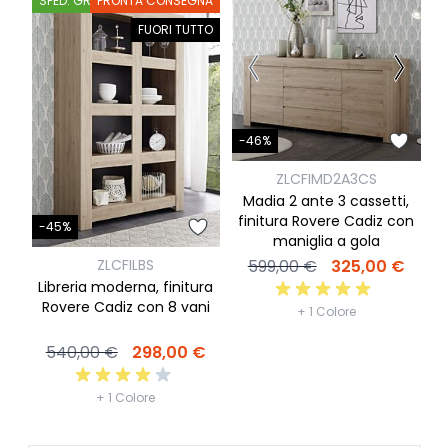
SPED. GRATIS
PRONTA CONSEGNA
FUORI TUTTO
-
-46%
ZLCFIMD2A3CS
Madia 2 ante 3 cassetti,
f
finitura Rovere Cadiz con
-45%
maniglia a gola
ZLCFILBS
599,00 €
325,00 €
Libreria moderna, finitura
Rovere Cadiz con 8 vani
+ 1 Colore
540,00 €
298,00 €
+ 1 Colore