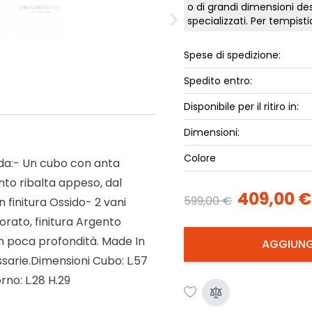
o di grandi dimensioni des
ork
Luna Top
specializzati. Per tempis
iccione
Armadi e 
Spese di spedizione:
Letti cont
ip
Letto, co
Spedito entro:
Letti Plus
Disponibile per il ritiro in:
Camere m
Dimensioni:
Mostra tu
Colore
da:- Un cubo con anta
nto ribalta appeso, dal
409,00 €
599,00 €
 finitura Ossido- 2 vani
orato, finitura Argento
n poca profondità. Made In
AGGIUNG
essarie.Dimensioni Cubo: L.57
rno: L.28 H.29