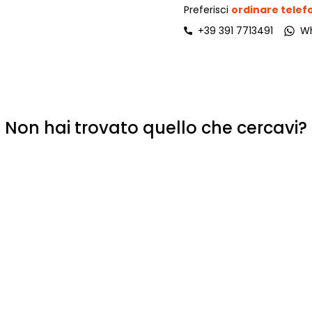
Preferisci
ordinare tele
+39 391 7713491
W
Non hai trovato quello che cercavi?