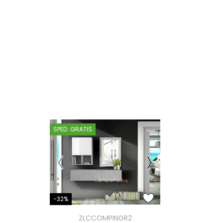
SPED. GRATIS
-32%
ZLCCOMPINGR2