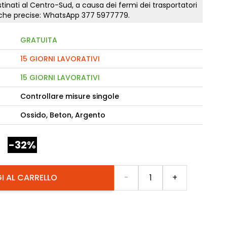
tinati al Centro-Sud, a causa dei fermi dei trasportatori
tiche precise: WhatsApp
377 5977779
.
camere Like
GRATUITA
enitore Stella
mò, armadio Atlantic
15 GIORNI LAVORATIVI
15 GIORNI LAVORATIVI
oderne notte Miss
Controllare misure singole
tti
Ossido, Beton, Argento
-32%
Quantità
I AL CARRELLO
-
+