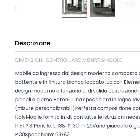
Madie industrial New Y
Mobili sala moderna P
Mobili Blu
Mobili da soggiorno Str
Collezione Beta 2.0
Descrizione
Collezione Mango
Mobili Tomasella
DIMENSIONI: CONTROLLARE MISURE SINGOLE
Mostra tutti
Mobile da ingresso dal design moderno composto 
battente e in finitura bianco laccato lucido- Eleme
design moderno e funzionale, di solida costruzione in
piccoli a giorno Beton- Una specchiera in legno lav
(misure personalizzabili)Perfetta composizione co
ItalyMobile fornito in kit con tutte le istruzioni nec
H.51 P.31Pensile: L. 138 P. 30 H. 29Vano piaccolo a gio
P.30Specchiera: 63x83