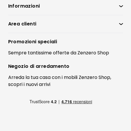
Informazioni
Zenzero Shop
Condizioni di vendita
Area clienti
Accedi
Privacy policy
Registrati
Promozioni speciali
Preferenze Cookies
Il mio account
Sempre tantissime
offerte
da Zenzero Shop
Termini e condizioni
Bonus Mobili
Contatti
Negozio di
arredamento
Blog Arredamento
FAQ
Arreda la tua casa con i mobili Zenzero Shop,
scopri i
nuovi arrivi
Pagamenti
Reso