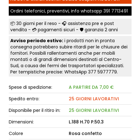
Ordini telefonici, preventivi, info whatsapp
391 7713491
📦
30 giorni per il reso
- 🎧 assistenza pre e post
vendita - 💳
pagamenti sicuri
- 🛡️ garanzia 2 anni
Avviso periodo estivo:
i prodotti non in pronta
consegna potrebbero subire ritardi per le chiusure dei
fornitori. Possibili rallentamenti anche per mobili
montati o di grandi dimensioni destinati al Centro-
Sud, a causa dei fermi dei trasportatori specializzati.
Per tempistiche precise: WhatsApp
377 5977779
.
Spese di spedizione:
A PARTIRE DA 7,00 €
Spedito entro:
25 GIORNI LAVORATIVI
Disponibile per il ritiro in:
25 GIORNI LAVORATIVI
Dimensioni:
L.188 H.70 P.50.3
Colore
Rosa confetto