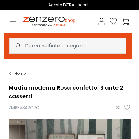
Salta al contenuto
Agosto EXTRA... sconti!
Lista dei des
Carrell
Home
Madia moderna Rosa confetto, 3 ante 2
cassetti
ZMBFV3A2CRC