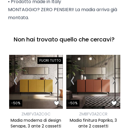
• Prodotto made in Italy
MONTAGGIO? ZERO PENSIERI! La madia arriva già
montata.
Non hai trovato quello che cercavi?
FUORI TUTTO
-
-50%
-50%
ZMBFV3A2CGC
ZMBFV3A2CCR
M
Madia moderna di design
Madia finitura Paprika, 3
Senape, 3 ante 2 cassetti
ante 2 cassetti