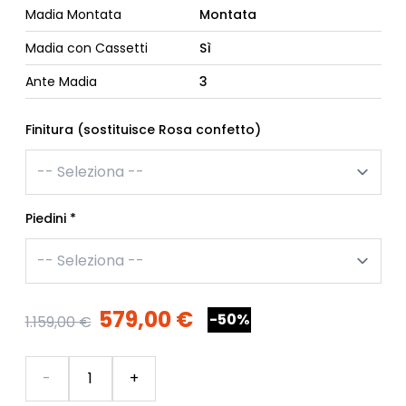
Madia Montata
Montata
Madia con Cassetti
Sì
Ante Madia
3
Finitura (sostituisce Rosa confetto)
Piedini
*
579,00 €
-50%
1.159,00 €
Quantità
-
+