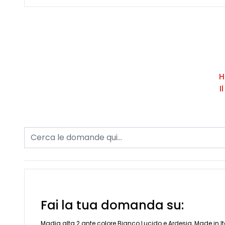
H
I
Fai la tua domanda su:
Madia alta 2 ante colore Bianco Lucido e Ardesia, Made in It