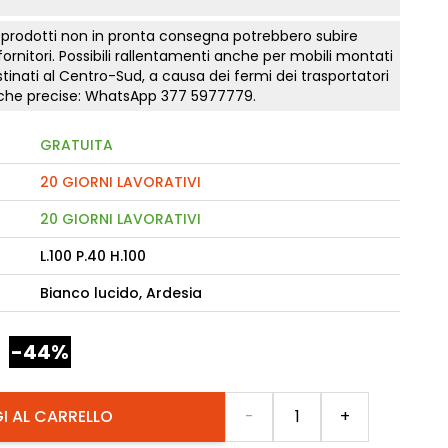
 prodotti non in pronta consegna potrebbero subire
camere Like
 fornitori. Possibili rallentamenti anche per mobili montati
tinati al Centro-Sud, a causa dei fermi dei trasportatori
enitore Stella
tiche precise: WhatsApp
377 5977779
.
mò, armadio Atlantic
GRATUITA
oderne notte Miss
20 GIORNI LAVORATIVI
tti
20 GIORNI LAVORATIVI
L.100 P.40 H.100
Bianco lucido, Ardesia
-44%
Quantità
I AL CARRELLO
-
+