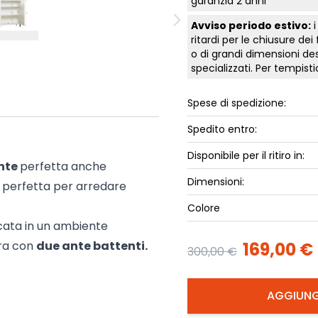
garanzia 2 anni
ork
Luna Top
Avviso periodo estivo:
i
iccione
Armadi e 
ritardi per le chiusure dei
o di grandi dimensioni des
Letti cont
specializzati. Per tempis
ip
Letto, co
Letti Plus
Spese di spedizione:
Camere m
Spedito entro:
Mostra tu
Disponibile per il ritiro in:
nte
perfetta anche
Dimensioni:
, perfetta per arredare
Colore
cata in un ambiente
ura con
due ante battenti.
169,00 €
300,00 €
AGGIUNG