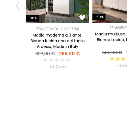
-60%
-36%
ZEMGENK
ZEMGENKOLL2HGC5BIA
Madia multiuso 
Madia moderna a 3 ante,
Bianco Lucido, 
Bianca lucida con dettaglio
Ardesia, Made in Italy
550,00 €
398,00 €
255,00 €
+ 2 Co
+ 2 Colori