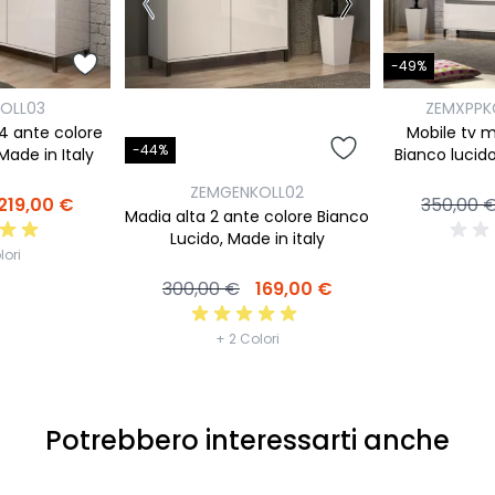
-49%
OLL03
ZEMXPPK
4 ante colore
Mobile tv 
-44%
Made in Italy
Bianco lucido
ZEMGENKOLL02
219,00 €
350,00 
Madia alta 2 ante colore Bianco
Lucido, Made in italy
lori
300,00 €
169,00 €
+ 2 Colori
Potrebbero interessarti anche