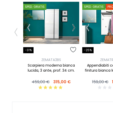
SPED. GRATIS
SPED. GRATIS
PR
-31%
-25%
ZEMATA3BS
ZEMATR
Scarpiera moderna bianca
Appendiabiti 
lucida, 3 ante, prof. 34 cm.
finitura bianca l
459,00 €
315,00 €
159,00 €