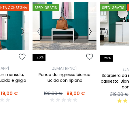
ONTA CONSEGNA
SPED. GRATIS
SPED. GRATIS
-26%
-29%
APP1
ZEMATRPNC1
ZE
con mensola,
Panca da ingresso bianca
Scarpiera da 
ucida e grigio
lucida con ripiano
cassetto, Bian
co
119,00 €
120,00 €
89,00 €
319,00 €