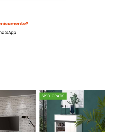
fonicamente?
hatsApp
SPED. GRATIS
SPED. GRATI