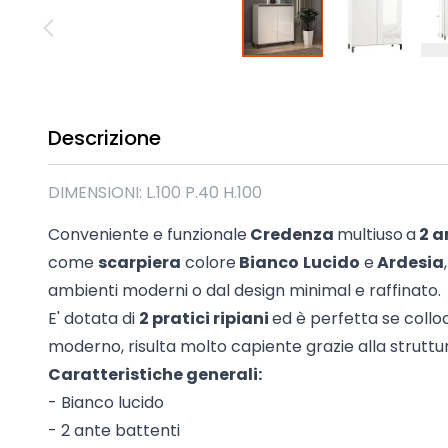
Madie industrial New Y
Mobili sala moderna P
Mobili Blu
Mobili da soggiorno Str
Collezione Beta 2.0
Descrizione
Collezione Mango
Mobili Tomasella
DIMENSIONI: L.100 P.40 H.100
Mostra tutti
Conveniente e funzionale
Credenza
multiuso
a
2 a
come
scarpiera
colore
Bianco
Lucido
e
Ardesia
ambienti moderni o dal design minimal e raffinato.
E' dotata di
2 pratici ripiani
ed è perfetta se collo
moderno, risulta molto capiente grazie alla strutt
Caratteristiche generali:
- Bianco lucido
- 2 ante battenti