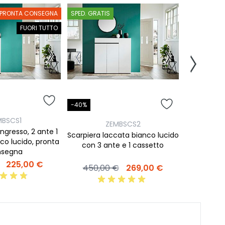
PRONTA CONSEGNA
SPED. GRATIS
SPED. GRATI
FUORI TUTTO
-40%
-40%
MBSCS1
ZEMBSCS2
Promozione
ingresso, 2 ante 1
Scarpiera laccata bianco lucido
1 casset
co lucido, pronta
con 3 ante e 1 cassetto
nsegna
539,0
225,00 €
450,00 €
269,00 €