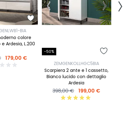
-59%
ZEM
GENLWB1-BIA
Panca 1 r
moderno colore
lucid
 e Ardesia, L.200
-50%
280,0
€
179,00 €
ZEMGENKOLLHGC5BIA
Scarpiera 2 ante e 1 cassetto,
Bianco lucido con dettaglio
Ardesia
398,00 €
199,00 €