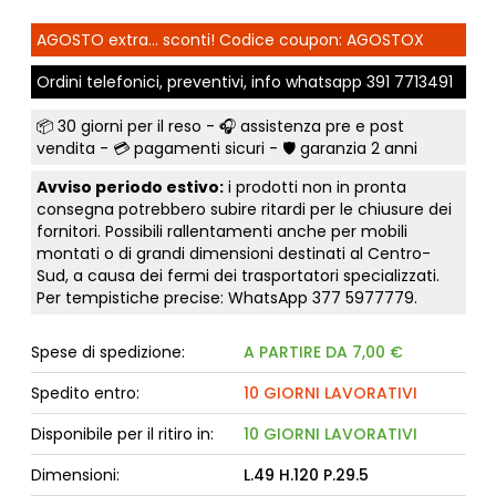
AGOSTO extra... sconti! Codice coupon: AGOSTOX
Ordini telefonici, preventivi, info whatsapp
391 7713491
📦
30 giorni per il reso
- 🎧 assistenza pre e post
vendita - 💳
pagamenti sicuri
- 🛡️ garanzia 2 anni
Avviso periodo estivo:
i prodotti non in pronta
consegna potrebbero subire ritardi per le chiusure dei
fornitori. Possibili rallentamenti anche per mobili
montati o di grandi dimensioni destinati al Centro-
Sud, a causa dei fermi dei trasportatori specializzati.
Per tempistiche precise: WhatsApp
377 5977779
.
Spese di spedizione:
A PARTIRE DA 7,00 €
Spedito entro:
10 GIORNI LAVORATIVI
Disponibile per il ritiro in:
10 GIORNI LAVORATIVI
Dimensioni:
L.49 H.120 P.29.5