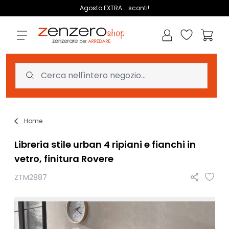
Salta al contenuto
Agosto EXTRA... sconti!
Lista dei des
Carrell
Home
Libreria stile urban 4 ripiani e fianchi in
vetro, finitura Rovere
ZTM2887