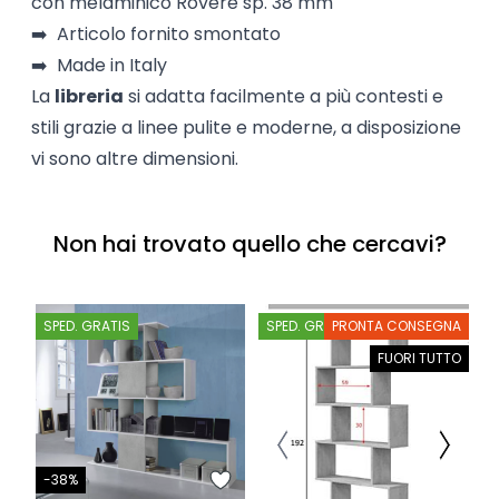
con melaminico Rovere sp. 38 mm
➡️ Articolo fornito smontato
➡️ Made in Italy
La
libreria
si adatta facilmente a più contesti e
stili grazie a linee pulite e moderne, a disposizione
vi sono altre dimensioni.
Non hai trovato quello che cercavi?
SPED. GRATIS
SPED. GRATIS
PRONTA CONSEGNA
S
FUORI TUTTO
-38%
-