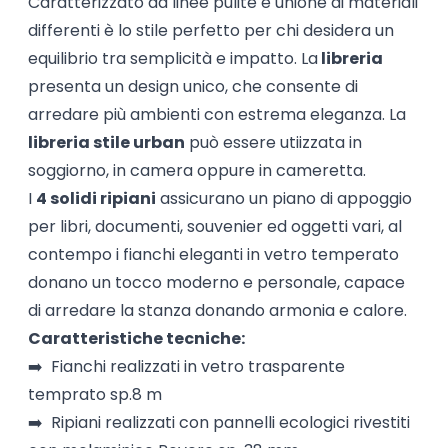
Caratterizzato da linee pulite e unione di materiali
differenti è lo stile perfetto per chi desidera un
equilibrio tra semplicità e impatto. La
libreria
presenta un design unico, che consente di
arredare più ambienti con estrema eleganza. La
libreria stile urban
può essere utiizzata in
soggiorno, in camera oppure in cameretta.
I
4 solidi ripiani
assicurano un piano di appoggio
per libri, documenti, souvenier ed oggetti vari, al
contempo i fianchi eleganti in vetro temperato
donano un tocco moderno e personale, capace
di arredare la stanza donando armonia e calore.
Caratteristiche tecniche:
➡️ F
ianchi realizzati in vetro trasparente
temprato sp.8 m
➡️ Ripiani realizzati con pannelli ecologici rivestiti