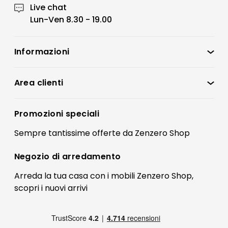
Live chat
Lun-Ven 8.30 - 19.00
Informazioni
Zenzero Shop
Condizioni di vendita
Area clienti
Accedi
Privacy policy
Registrati
Promozioni speciali
Preferenze Cookies
Il mio account
Sempre tantissime
offerte
da Zenzero Shop
Termini e condizioni
Bonus Mobili
Contatti
Negozio di
arredamento
Blog Arredamento
FAQ
Arreda la tua casa con i mobili Zenzero Shop,
scopri i
nuovi arrivi
Pagamenti
Reso