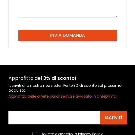
INVIA DOMANDA
Approfitta del
3% di sconto!
Iscriviti alla nostra newsletter. Per te 3% di sconto sul prossimo
acquisto.
Approfitta delle offerte, sarai sempre avvisato in anteprima.
Indirizzo email
Iscriviti
Ho letto e accetto la
Privacy Policy