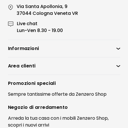
Via Santa Apollonia, 9
37044 Cologna Veneta VR
Live chat
Lun-Ven 8.30 - 19.00
Informazioni
Zenzero Shop
Condizioni di vendita
Area clienti
Accedi
Privacy policy
Registrati
Promozioni speciali
Preferenze Cookies
Il mio account
Sempre tantissime
offerte
da Zenzero Shop
Termini e condizioni
Bonus Mobili
Contatti
Negozio di
arredamento
Blog Arredamento
FAQ
Arreda la tua casa con i mobili Zenzero Shop,
scopri i
nuovi arrivi
Pagamenti