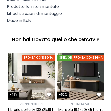
Prodotto fornito smontato
kit ed istruzioni di montaggio
Made in Italy
Non hai trovato quello che cercavi?
PRONTA CONSEGNA
SPED. GRATIS
PRONTA CONSEGNA
S
-
-43%
-52%
ZLCINFNLIBTV1
ZLCINFNCAD1
M
Libreria porta tv 138x21x19 h
Mensola 184x40x45 h cm,