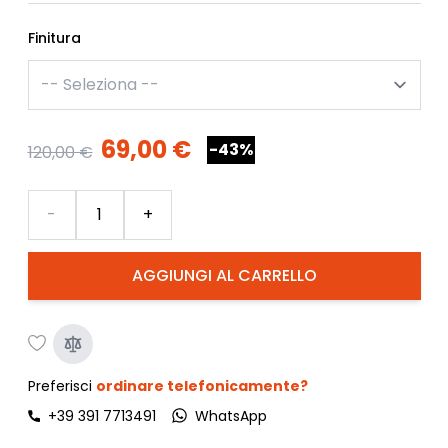
Finitura
69,00 €
-43%
120,00 €
Quantità
-
+
AGGIUNGI AL CARRELLO
Preferisci
ordinare telefonicamente?
+39 391 7713491
WhatsApp