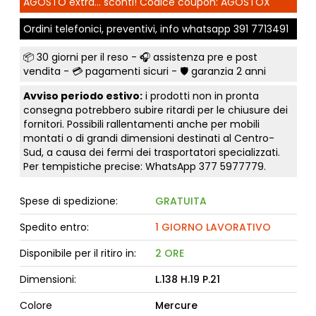
AGOSTO extra... sconti! Codice coupon: AGOSTOX
Ordini telefonici, preventivi, info whatsapp
391 7713491
📦
30 giorni per il reso
- 🎧 assistenza pre e post
vendita - 💳
pagamenti sicuri
- 🛡️ garanzia 2 anni
Avviso periodo estivo:
i prodotti non in pronta
consegna potrebbero subire ritardi per le chiusure dei
fornitori. Possibili rallentamenti anche per mobili
montati o di grandi dimensioni destinati al Centro-
Sud, a causa dei fermi dei trasportatori specializzati.
Per tempistiche precise: WhatsApp
377 5977779
.
Spese di spedizione:
GRATUITA
Spedito entro:
1 GIORNO LAVORATIVO
Disponibile per il ritiro in:
2 ORE
Dimensioni:
L.138 H.19 P.21
Colore
Mercure