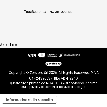
Reso
Arredare
Copyright © Zenzero Srl 2025. All Rights Reserved. P.IVA
04424390237. REA VR 419246
Questo sito è protetto da reCAPTCHA e si applicano le norme
sulla
privacy
e i
termini di servizio
di Google.
Informativa sulla raccolta