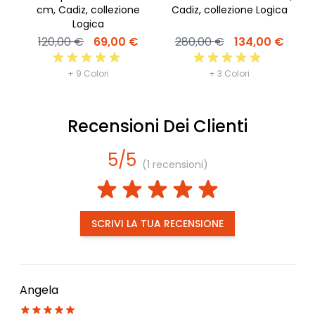
P
cm, Cadiz, collezione
Cadiz, collezione Logica
Logica
120,00 €
69,00 €
280,00 €
134,00 €
+ 9 Colori
+ 3 Colori
Recensioni Dei Clienti
5/5
(1 recensioni)
SCRIVI LA TUA RECENSIONE
Angela