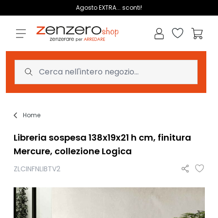
Salta al contenuto
Agosto EXTRA... sconti!
Lista dei des
Carrell
Home
Libreria sospesa 138x19x21 h cm, finitura
Mercure, collezione Logica
ZLCINFNLIBTV2