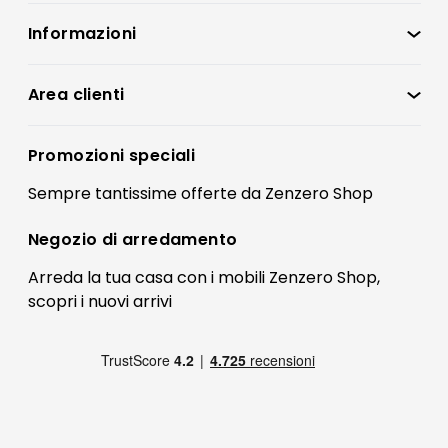
Informazioni
Zenzero Shop
Condizioni di vendita
Area clienti
Accedi
Privacy policy
Registrati
Promozioni speciali
Preferenze Cookies
Il mio account
Sempre tantissime
offerte
da Zenzero Shop
Termini e condizioni
Bonus Mobili
Contatti
Negozio di
arredamento
Blog Arredamento
FAQ
Arreda la tua casa con i mobili Zenzero Shop,
scopri i
nuovi arrivi
Pagamenti
Reso