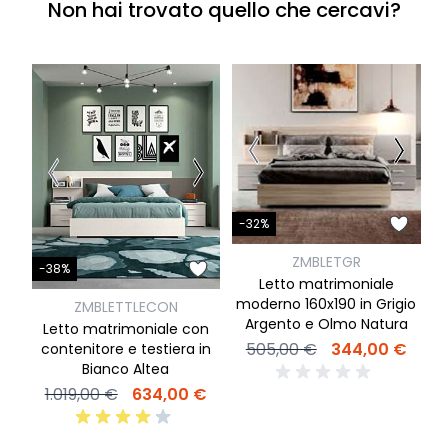
Non hai trovato quello che cercavi?
-
-32%
ZMBLETGR
-38%
A
Letto matrimoniale
m
moderno 160x190 in Grigio
ZMBLETTLECON
Argento e Olmo Natura
Letto matrimoniale con
505,00 €
344,00 €
contenitore e testiera in
Bianco Altea
1.019,00 €
634,00 €