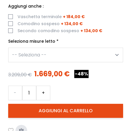
Aggiungi anche :
Vaschetta terminale
+
184,00 €
Comodino sospeso
+
134,00 €
Secondo comodino sospeso
+
134,00 €
Seleziona misure letto
*
1.669,00 €
-48%
3.209,00 €
Quantità
-
+
AGGIUNGI AL CARRELLO