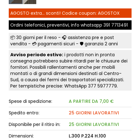
AGOSTO extra... sconti! Codice coupon: AGOSTOX
Ordini telefonici, preventivi, info whatsapp
391 7713491
📦
30 giorni per il reso
- 🎧 assistenza pre e post
vendita - 💳
pagamenti sicuri
- 🛡️ garanzia 2 anni
Avviso periodo estivo:
i prodotti non in pronta
consegna potrebbero subire ritardi per le chiusure dei
fornitori. Possibili rallentamenti anche per mobili
montati o di grandi dimensioni destinati al Centro-
Sud, a causa dei fermi dei trasportatori specializzati.
Per tempistiche precise: WhatsApp
377 5977779
.
Spese di spedizione:
A PARTIRE DA 7,00 €
Spedito entro:
25 GIORNI LAVORATIVI
Disponibile per il ritiro in:
25 GIORNI LAVORATIVI
Dimensioni:
L.300 P.224 H.100