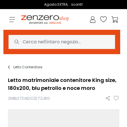
Salta al contenuto
Agosto EXTRA... sconti!
Lista dei des
Carrell
Letto Contenitore
Letto matrimoniale contenitore King size,
180x200, blu petrolio e noce moro
ZMBLETDADO2LT2JRG