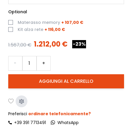
Optional
Materasso memory
+
107,00 €
Kit alza rete
+
116,00 €
1.212,00 €
-23%
1.567,00 €
Quantità
-
+
AGGIUNGI AL CARRELLO
Preferisci
ordinare telefonicamente?
+39 391 7713491
WhatsApp