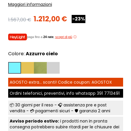
Maggiori informazioni
1.212,00 €
-23%
1.567,00 €
paga fino a
24 rate
,
scopri di più
Colore:
Azzurro cielo
AGOSTO extra... sconti! Codice coupon: AGOSTOX
Ordini telefonici, preventivi, info whatsapp
391 7713491
📦
30 giorni per il reso
- 🎧 assistenza pre e post
vendita - 💳
pagamenti sicuri
- 🛡️ garanzia 2 anni
Avviso periodo estivo:
i prodotti non in pronta
consegna potrebbero subire ritardi per le chiusure dei