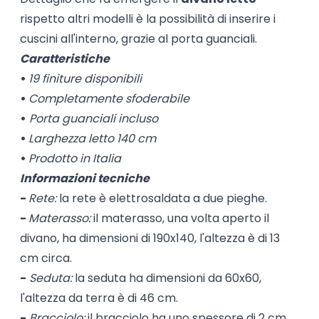
rispetto altri modelli è la possibilità di inserire i
cuscini all'interno, grazie al porta guanciali.
Caratteristiche
•
19 finiture disponibili
•
Completamente sfoderabile
•
Porta guanciali incluso
•
Larghezza letto 140 cm
•
Prodotto in Italia
Informazioni tecniche
-
Rete:
la rete è elettrosaldata a due pieghe.
-
Materasso:
il materasso, una volta aperto il
divano, ha dimensioni di 190x140, l'altezza è di 13
cm circa.
-
Seduta:
la seduta ha dimensioni da 60x60,
l'altezza da terra è di 46 cm.
-
Bracciolo:
il bracciolo ha uno spessore di 2 cm