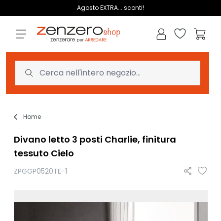
Salta al contenuto
Agosto EXTRA... sconti!
Lista dei des
Carrell
Home
Divano letto 3 posti Charlie, finitura
tessuto Cielo
ZPGGP0520TE-1