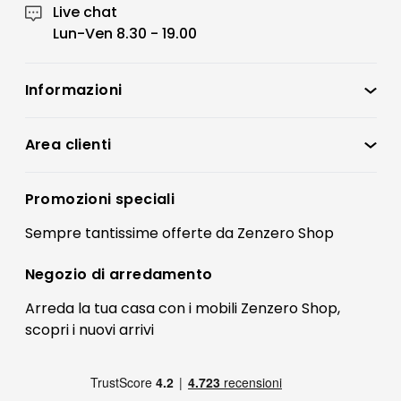
Live chat
Lun-Ven 8.30 - 19.00
Informazioni
Zenzero Shop
Condizioni di vendita
Area clienti
Accedi
Privacy policy
Registrati
Promozioni speciali
Preferenze Cookies
Il mio account
Sempre tantissime
offerte
da Zenzero Shop
Termini e condizioni
Bonus Mobili
Contatti
Negozio di
arredamento
Blog Arredamento
FAQ
Arreda la tua casa con i mobili Zenzero Shop,
scopri i
nuovi arrivi
Pagamenti
Reso