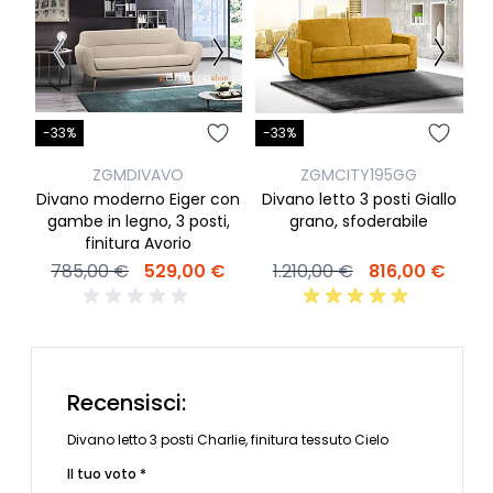
-33%
-33%
-
ZGMDIVAVO
ZGMCITY195GG
Divano moderno Eiger con
Divano letto 3 posti Giallo
gambe in legno, 3 posti,
grano, sfoderabile
finitura Avorio
785,00 €
529,00 €
1.210,00 €
816,00 €
Recensisci:
Divano letto 3 posti Charlie, finitura tessuto Cielo
Il tuo voto *