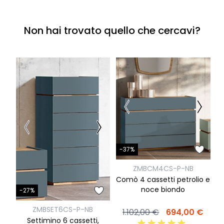
Non hai trovato quello che cercavi?
-
-37%
C
ZMBCM4CS-P-NB
Comò 4 cassetti petrolio e
noce biondo
-27%
ZMBSET6CS-P-NB
1.102,00 €
694,00 €
Settimino 6 cassetti,