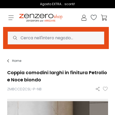
Salta al contenuto
Agosto EXTRA... sconti!
Lista dei des
Carrell
Home
Coppia comodini larghi in finitura Petrolio
e Noce biondo
ZMBCCD2CSL-P-NB