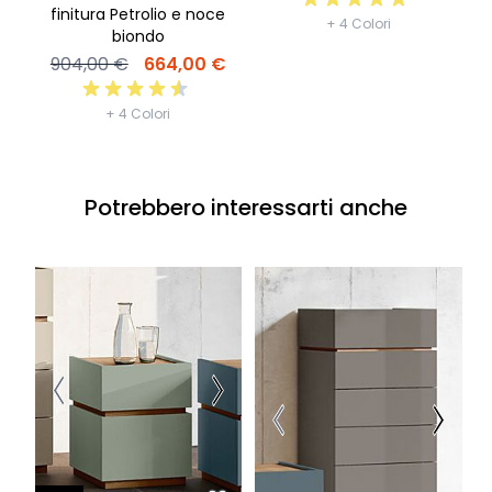
finitura Petrolio e noce
+ 4 Colori
biondo
904,00 €
664,00 €
+ 4 Colori
Potrebbero interessarti anche
-