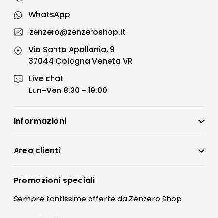
WhatsApp
zenzero@zenzeroshop.it
Via Santa Apollonia, 9
37044 Cologna Veneta VR
Live chat
Lun-Ven 8.30 - 19.00
Informazioni
Zenzero Shop
Condizioni di vendita
Area clienti
Accedi
Privacy policy
Registrati
Promozioni speciali
Preferenze Cookies
Il mio account
Sempre tantissime
offerte
da Zenzero Shop
Termini e condizioni
Bonus Mobili