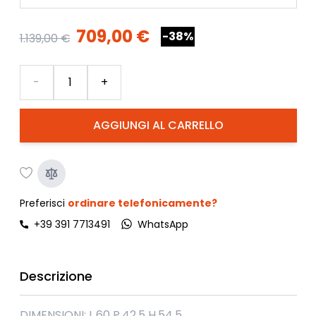
709,00 €
-38%
1.139,00 €
Quantità
-
+
AGGIUNGI AL CARRELLO
Preferisci
ordinare telefonicamente?
+39 391 7713491
WhatsApp
Descrizione
DIMENSIONI: L.60 P.42.5 H.54.5