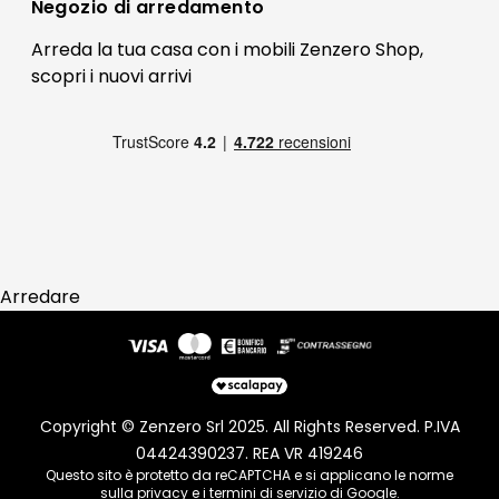
Contatti
Negozio di
arredamento
Blog Arredamento
FAQ
Arreda la tua casa con i mobili Zenzero Shop,
scopri i
nuovi arrivi
Pagamenti
Reso
Arredare
Copyright © Zenzero Srl 2025. All Rights Reserved. P.IVA
04424390237. REA VR 419246
Questo sito è protetto da reCAPTCHA e si applicano le norme
sulla
privacy
e i
termini di servizio
di Google.