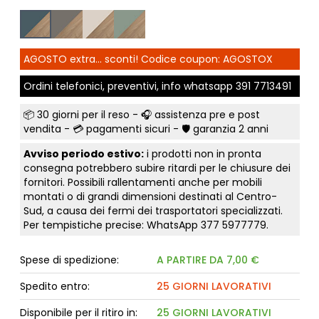
AGOSTO extra... sconti! Codice coupon: AGOSTOX
Ordini telefonici, preventivi, info whatsapp
391 7713491
📦
30 giorni per il reso
- 🎧 assistenza pre e post
vendita - 💳
pagamenti sicuri
- 🛡️ garanzia 2 anni
Avviso periodo estivo:
i prodotti non in pronta
consegna potrebbero subire ritardi per le chiusure dei
fornitori. Possibili rallentamenti anche per mobili
montati o di grandi dimensioni destinati al Centro-
Sud, a causa dei fermi dei trasportatori specializzati.
Per tempistiche precise: WhatsApp
377 5977779
.
Spese di spedizione:
A PARTIRE DA 7,00 €
Spedito entro:
25 GIORNI LAVORATIVI
Disponibile per il ritiro in:
25 GIORNI LAVORATIVI