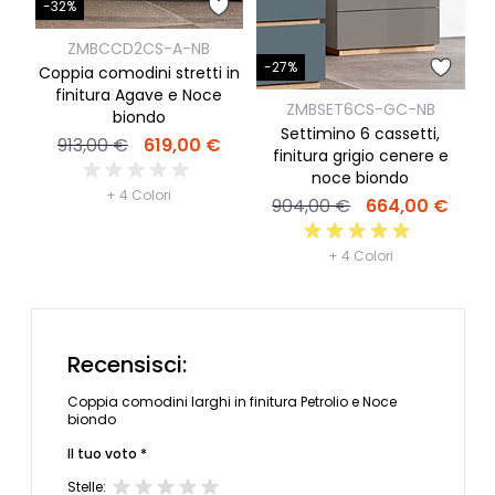
-32%
C
ZMBCCD2CS-A-NB
-27%
Coppia comodini stretti in
finitura Agave e Noce
ZMBSET6CS-GC-NB
biondo
Settimino 6 cassetti,
913,00 €
619,00 €
finitura grigio cenere e
noce biondo
+ 4 Colori
904,00 €
664,00 €
+ 4 Colori
Recensisci:
Coppia comodini larghi in finitura Petrolio e Noce
biondo
Il tuo voto *
Stelle: