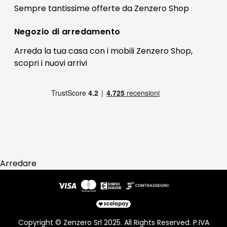
Il mio account
Sempre tantissime
offerte
da Zenzero Shop
Termini e condizioni
Bonus Mobili
Contatti
Negozio di
arredamento
Blog Arredamento
FAQ
Arreda la tua casa con i mobili Zenzero Shop,
scopri i
nuovi arrivi
Pagamenti
Reso
Arredare
Copyright © Zenzero Srl 2025. All Rights Reserved. P.IVA