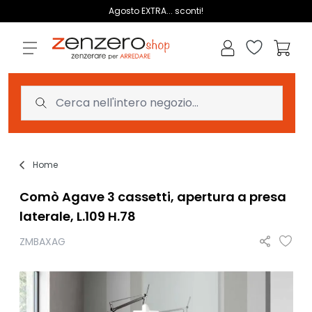
Salta al contenuto
Agosto EXTRA... sconti!
Lista dei des
Carrell
Home
Comò Agave 3 cassetti, apertura a presa
laterale, L.109 H.78
ZMBAXAG