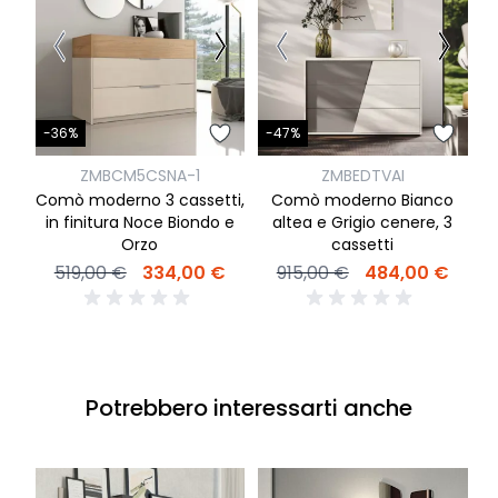
-
-36%
-47%
ZMBCM5CSNA-1
ZMBEDTVAI
C
Comò moderno 3 cassetti,
Comò moderno Bianco
in finitura Noce Biondo e
altea e Grigio cenere, 3
Orzo
cassetti
519,00 €
334,00 €
915,00 €
484,00 €
Potrebbero interessarti anche