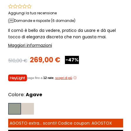
Aggiungi la tua recensione
Domande e risposte (6 domande)
Il comò è bello da vedere, pratico da usare e dà quel
tocco di eleganza discreta che non guasta mai.
Maggiori informazioni
269,00 €
-47%
510,00 €
paga fino a
12 rate
,
scopri di più
Colore:
Agave
AGOSTO extra... sconti! Codice coupon: AGOSTOX