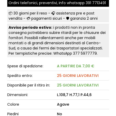
Ordini telefonici, preventivi, info whatsapp
391 7713491
📦
30 giorni per il reso
- 🎧 assistenza pre e post
vendita - 💳
pagamenti sicuri
- 🛡️ garanzia 2 anni
Avviso periodo estivo:
i prodotti non in pronta
consegna potrebbero subire ritardi per le chiusure dei
fornitori. Possibili rallentamenti anche per mobili
montati o di grandi dimensioni destinati al Centro-
Sud, a causa dei fermi dei trasportatori specializzati.
Per tempistiche precise: WhatsApp
377 5977779
.
Spese di spedizione:
A PARTIRE DA 7,00 €
Spedito entro:
25 GIORNI LAVORATIVI
Disponibile per il ritiro in:
25 GIORNI LAVORATIVI
Dimensioni:
L.108,7 H.77,1 P.44,6
Colore
Agave
Piedini
No