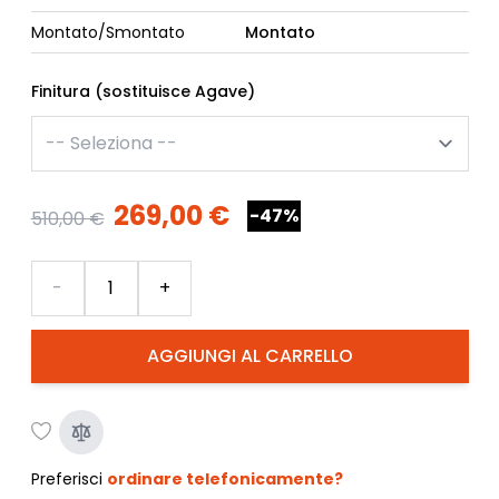
Montato/Smontato
Montato
Finitura (sostituisce Agave)
269,00 €
-47%
510,00 €
Quantità
-
+
AGGIUNGI AL CARRELLO
Preferisci
ordinare telefonicamente?