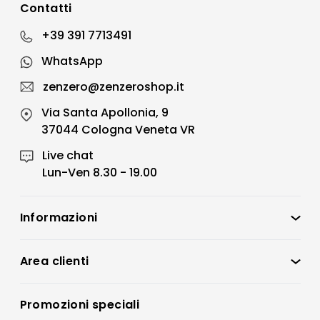
Contatti
+39 391 7713491
WhatsApp
zenzero@zenzeroshop.it
Via Santa Apollonia, 9
37044 Cologna Veneta VR
Live chat
Lun-Ven 8.30 - 19.00
Informazioni
Zenzero Shop
Condizioni di vendita
Area clienti
Accedi
Privacy policy
Registrati
Promozioni speciali
Preferenze Cookies