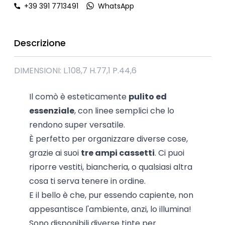
+39 391 7713491
WhatsApp
Descrizione
DIMENSIONI: L.108,7 H.77,1 P.44,6
Il comò è esteticamente
pulito ed
essenziale
, con linee semplici che lo
rendono super versatile.
È perfetto per organizzare diverse cose,
grazie ai suoi
tre ampi cassetti
. Ci puoi
riporre vestiti, biancheria, o qualsiasi altra
cosa ti serva tenere in ordine.
E il bello è che, pur essendo capiente, non
appesantisce l'ambiente, anzi, lo illumina!
Sono disponibili diverse tinte per