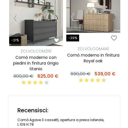
-39%
-
-31%
ZCLVOLCOM4N1
ZCLVOLCOM2N1
Comò moderno in finitura
C
Comò moderno con
Royal oak
e
piedini in finitura Grigio
titanio
890,00 €
539,00 €
900,00 €
625,00 €
Recensisci:
Comò Agave 3 cassetti, apertura a presa laterale,
L.109 H.78