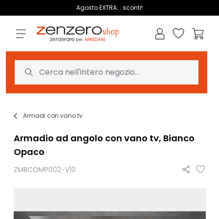
Salta al contenuto
Agosto EXTRA... sconti!
Lista dei des
Carrell
Armadi con vano tv
Armadio ad angolo con vano tv, Bianco
Opaco
ZMBCOMP002-V10