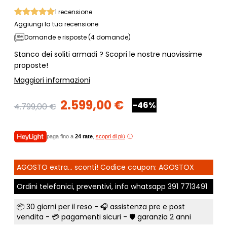
1
recensione
Aggiungi la tua recensione
Domande e risposte (4 domande)
Stanco dei soliti armadi ? Scopri le nostre nuovissime
proposte!
Maggiori informazioni
2.599,00 €
-46%
4.799,00 €
paga fino a
24 rate
,
scopri di più
AGOSTO extra... sconti! Codice coupon: AGOSTOX
Ordini telefonici, preventivi, info whatsapp
391 7713491
📦
30 giorni per il reso
- 🎧 assistenza pre e post
vendita - 💳
pagamenti sicuri
- 🛡️ garanzia 2 anni