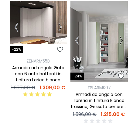
-22%
-
ZENARM55B
Armadio ad angolo Gufo
con 6 ante battenti in
-24%
finitura Larice bianco
1.677,00 €
1.309,00 €
2
ZPLARMK07
Armadi ad angolo con
libreria in finitura Bianco
frassino, Gessato cenere e
Salvia
1.596,00 €
1.215,00 €