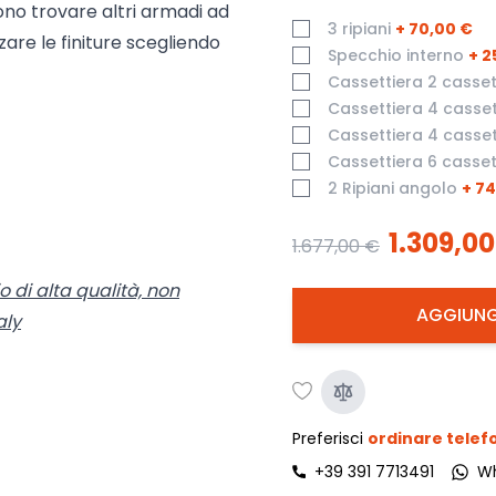
ono trovare altri armadi ad
3 ripiani
+
70,00 €
zare le finiture scegliendo
Specchio interno
+
2
Cassettiera 2 casset
Cassettiera 4 casset
Cassettiera 4 casset
Cassettiera 6 casset
2 Ripiani angolo
+
74
1.309,00
1.677,00 €
o di alta qualità, non
AGGIUNG
aly
Preferisci
ordinare tele
+39 391 7713491
W