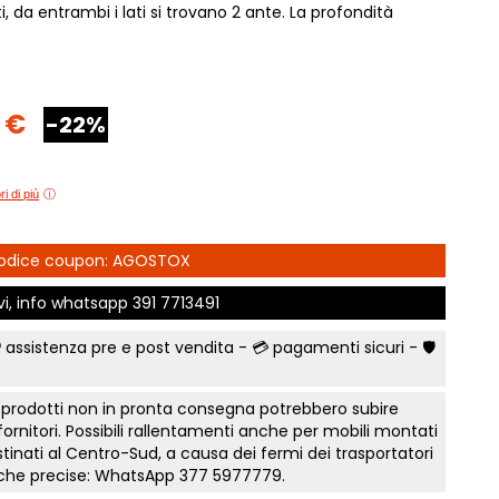
 da entrambi i lati si trovano 2 ante. La profondità
e Comfort
Comò e Comodini
Mostra tutti
Lettini e letti montessoriano
t
Bruxelles
Vichinga
Librerie per camerette
letti Classic
Camerette classiche
i
Scrivania ragazzo
madi Industry
Aloe Young
 €
Sedia cameretta
-22%
modini, armadi
Luna young
Collezione Zit
Collezione Nemo
fficio
Scegli il colore
 camere Tortora
i di più
Collezione Color
Prima infanzia
 gruppi collezione
Collezione Kaleido
Smart Working cameretta
 Codice coupon: AGOSTOX
Mostra tutti
Letto a soppalco
rking
ivi, info whatsapp
391 7713491
Letti contenitore camerette
to notte Surf
Mostra tutti
a
 assistenza pre e post vendita - 💳
pagamenti sicuri
- 🛡️
nto notte Sabbia
e Orizzonte
 prodotti non in pronta consegna potrebbero subire
 fornitori. Possibili rallentamenti anche per mobili montati
onente
tinati al Centro-Sud, a causa dei fermi dei trasportatori
te Tomasella
tiche precise: WhatsApp
377 5977779
.
a letto notte Apache