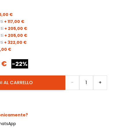
5,00 €
ti
+
117,00 €
ti
+
205,00 €
ti
+
205,00 €
ti
+
322,00 €
,00 €
 €
-22%
Quantità
I AL CARRELLO
-
+
fonicamente?
hatsApp