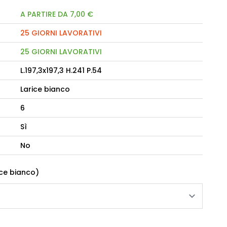
A PARTIRE DA 7,00 €
camere Like
25 GIORNI LAVORATIVI
enitore Stella
25 GIORNI LAVORATIVI
mò, armadio Atlantic
L.197,3x197,3 H.241 P.54
oderne notte Miss
Larice bianco
tti
6
Sì
No
rice bianco)