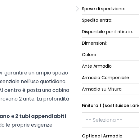
ork
Luna Top
Spese di spedizione:
iccione
Armadi e 
Spedito entro:
Letti cont
ip
Disponibile per il ritiro in:
Letto, co
Letti Plus
Dimensioni:
Camere m
Colore
Mostra tu
Ante Armadio
er garantire un ampio spazio
Armadio Componibile
senziale nell'uso quotidiano.
Armadio su Misura
Al centro è posta una cabina
 trovano 2 ante. La profondità
Finitura 1 (sostituisce La
iano
e
2 tubi appendiabiti
do le proprie esigenze
Optional Armadio