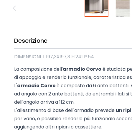
Madie industrial New Y
Mobili sala moderna P
Mobili Blu
Mobili da soggiorno Str
Collezione Beta 2.0
Descrizione
Collezione Mango
Mobili Tomasella
DIMENSIONI: L.197,3X197,3 H.241 P.54
Mostra tutti
La composizione dell'
armadio Corvo
è studiata p
di appoggio e renderlo funzionale, caratteristica es
L'
armadio Corvo
è composto da 6 ante battenti. 
ad angolo con 2 ante battenti, da entrambi i lati si
dell'angolo arriva a 112 cm.
L'allestimento di base dell'armadio prevede
un rip
per vano, è possibile renderlo più funzionale secon
aggiungendo altri ripiani o cassettiere.