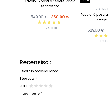
Tavolo, 6 posti a sedere, grigio
serigrafato
ZLCMR
Tavolo, 6 posti 
549,00 €
350,00 €
serigr
+ 2 Colori
529,00 €
+ 2 Co
Recensisci:
5 Sedie in ecopelle Bianca
Il tuo voto *
Stelle:
Il tuo nome *