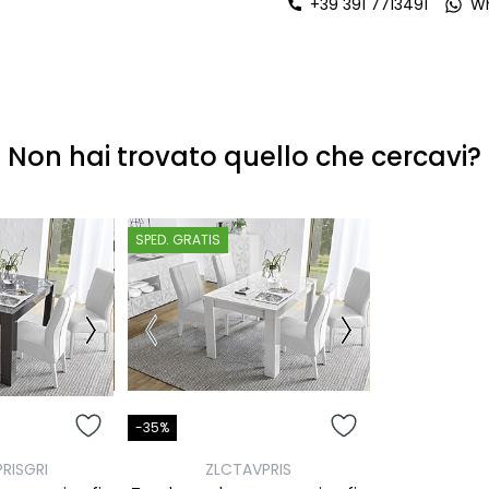
+39 391 7713491
W
Non hai trovato quello che cercavi?
SPED. GRATIS
-35%
RISGRI
ZLCTAVPRIS