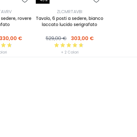
TAVRV
ZLCMRTAVBI
a sedere, rovere
Tavolo, 6 posti a sedere, bianco
afato
laccato lucido serigrafato
330,00 €
529,00 €
303,00 €
lori
+ 2 Colori