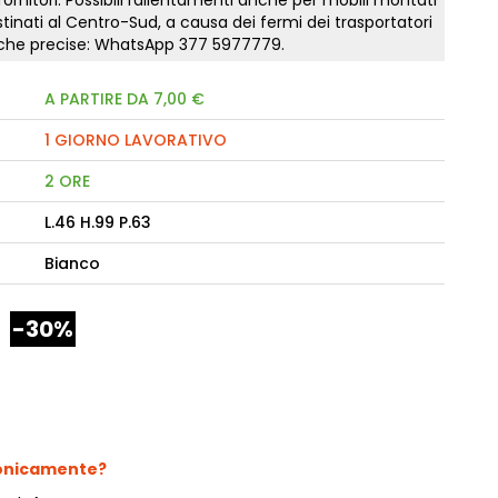
 fornitori. Possibili rallentamenti anche per mobili montati
tinati al Centro-Sud, a causa dei fermi dei trasportatori
tiche precise: WhatsApp
377 5977779
.
camere Like
enitore Stella
A PARTIRE DA 7,00 €
mò, armadio Atlantic
1 GIORNO LAVORATIVO
2 ORE
oderne notte Miss
tti
L.46 H.99 P.63
Bianco
-30%
fonicamente?