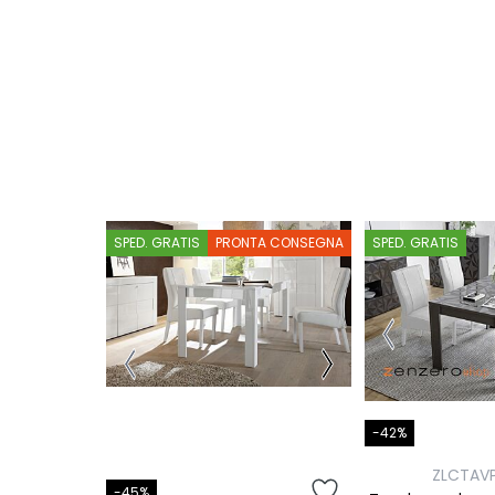
SPED. GRATIS
PRONTA CONSEGNA
SPED. GRATIS
-42%
ZLCTAVP
-45%