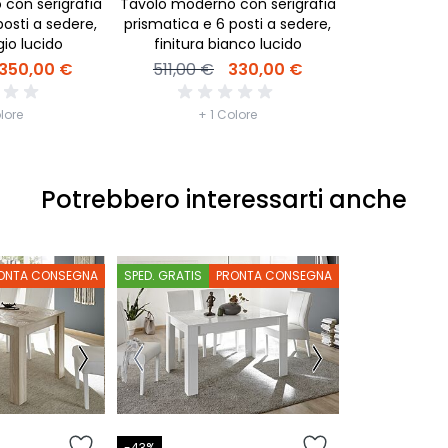
con serigrafia
Tavolo moderno con serigrafia
posti a sedere,
prismatica e 6 posti a sedere,
gio lucido
finitura bianco lucido
350,00 €
511,00 €
330,00 €
lore
+ 1 Colore
Potrebbero interessarti anche
ONTA CONSEGNA
SPED. GRATIS
PRONTA CONSEGNA
-43%