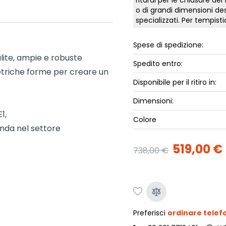
ritardi per le chiusure dei
ork
o di grandi dimensioni des
Luna Top
specializzati. Per tempis
iccione
Armadi e 
Letti cont
Spese di spedizione:
ip
Letto, co
pulite, ampie e robuste
Spedito entro:
Letti Plus
triche forme per creare un
Disponibile per il ritiro in:
Camere m
Mostra tu
Dimensioni:
1,
Colore
nda nel settore
519,00 €
738,00 €
Preferisci
ordinare tele