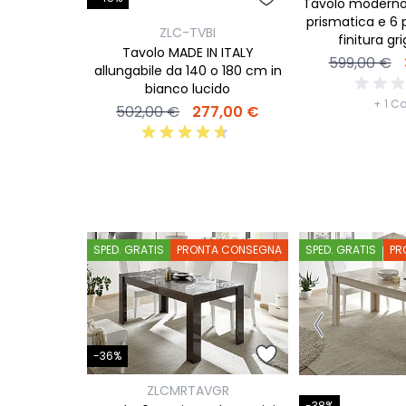
Tavolo moderno 
prismatica e 6 
ZLC-TVBI
finitura gri
Tavolo MADE IN ITALY
599,00 €
allungabile da 140 o 180 cm in
bianco lucido
+ 1 Co
502,00 €
277,00 €
SPED. GRATIS
PRONTA CONSEGNA
SPED. GRATIS
PR
-36%
ZLCMRTAVGR
-38%