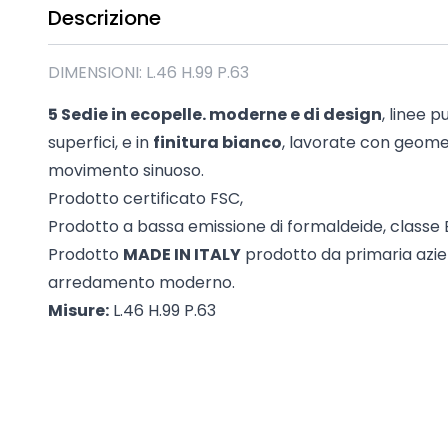
Descrizione
Madie industrial New Y
Mobili sala moderna P
Mobili Blu
DIMENSIONI: L.46 H.99 P.63
Mobili da soggiorno Str
5 Sedie in ecopelle. moderne e di design
, linee 
Collezione Beta 2.0
superfici, e in
finitura bianco
, lavorate con geome
Collezione Mango
movimento sinuoso.
Mobili Tomasella
Prodotto certificato FSC,
Mostra tutti
Prodotto a bassa emissione di formaldeide, classe E
Prodotto
MADE IN ITALY
prodotto da primaria azie
arredamento moderno.
Misure:
L.46 H.99 P.63