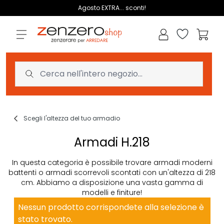
Salta al contenuto
Agosto EXTRA... sconti!
Lista dei des
Carrell
Scegli l'altezza del tuo armadio
Armadi H.218
In questa categoria è possibile trovare armadi moderni
battenti o armadi scorrevoli scontati con un'altezza di 218
cm. Abbiamo a disposizione una vasta gamma di
modelli e finiture!
Nessun prodotto corrispondete alla selezione è
stato trovato.