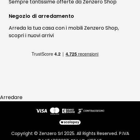
Il mio account
Sempre tantissime
offerte
da Zenzero Shop
Termini e condizioni
Bonus Mobili
Contatti
Negozio di
arredamento
Blog Arredamento
FAQ
Arreda la tua casa con i mobili Zenzero Shop,
scopri i
nuovi arrivi
Pagamenti
Reso
Arredare
Copyright © Zenzero Srl 2025. All Rights Reserved. P.IVA