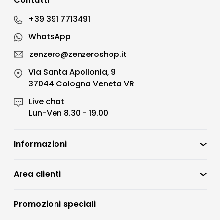
Contatti
+39 391 7713491
WhatsApp
zenzero@zenzeroshop.it
Via Santa Apollonia, 9
37044 Cologna Veneta VR
Live chat
Lun-Ven 8.30 - 19.00
Informazioni
Zenzero Shop
Condizioni di vendita
Area clienti
Accedi
Privacy policy
Registrati
Promozioni speciali
Preferenze Cookies