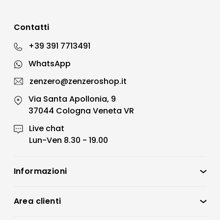
Contatti
+39 391 7713491
WhatsApp
zenzero@zenzeroshop.it
Via Santa Apollonia, 9
37044 Cologna Veneta VR
Live chat
Lun-Ven 8.30 - 19.00
Informazioni
Zenzero Shop
Condizioni di vendita
Area clienti
Accedi
Privacy policy