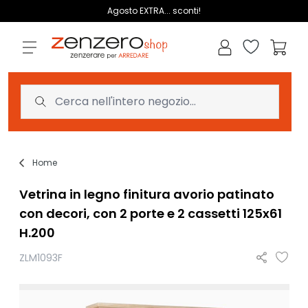
Salta al contenuto
Agosto EXTRA... sconti!
Lista dei des
Carrell
Home
Vetrina in legno finitura avorio patinato
con decori, con 2 porte e 2 cassetti 125x61
H.200
ZLM1093F