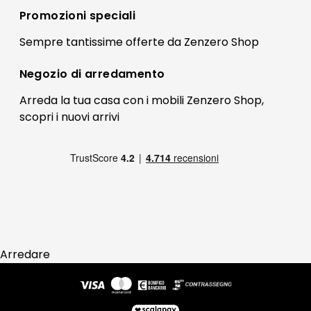
Registrati
Promozioni speciali
Preferenze Cookies
Il mio account
Sempre tantissime
offerte
da Zenzero Shop
Termini e condizioni
Bonus Mobili
Contatti
Negozio di
arredamento
Blog Arredamento
FAQ
Arreda la tua casa con i mobili Zenzero Shop,
scopri i
nuovi arrivi
Pagamenti
Reso
Arredare