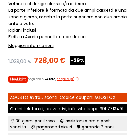
Vetrina dal design classico/moderno.
La parte inferiore è formata da due ampi cassetti e una
zona a giorno, mentre la parte superiore con due ampie
ante a vetro.
Ripiani inclusi.
Finitura Avorio pennellato con decori.
Maggiori informazioni
728,00 €
-29%
1.029,00 €
paga fino a
24 rate
,
scopri di più
AGOSTO extra... sconti! Codice coupon: AGOSTOX
Ordini telefonici, preventivi, info whatsapp
391 7713491
📦
30 giorni per il reso
- 🎧 assistenza pre e post
vendita - 💳
pagamenti sicuri
- 🛡️ garanzia 2 anni