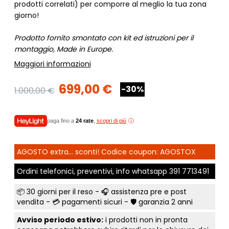
prodotti correlati) per comporre al meglio la tua zona
giorno!
Prodotto fornito smontato con kit ed istruzioni per il
montaggio, Made in Europe.
Maggiori informazioni
699,00 €
-30%
1.000,00 €
paga fino a
24 rate
,
scopri di più
AGOSTO extra... sconti! Codice coupon: AGOSTOX
Ordini telefonici, preventivi, info whatsapp
391 7713491
📦
30 giorni per il reso
- 🎧 assistenza pre e post
vendita - 💳
pagamenti sicuri
- 🛡️ garanzia 2 anni
Avviso periodo estivo:
i prodotti non in pronta