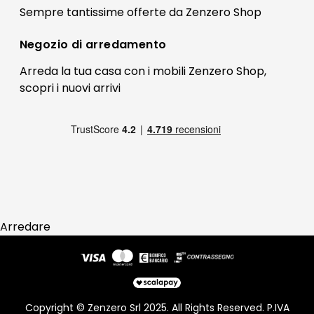
Il mio account
Sempre tantissime
offerte
da Zenzero Shop
Termini e condizioni
Bonus Mobili
Contatti
Negozio di
arredamento
Blog Arredamento
FAQ
Arreda la tua casa con i mobili Zenzero Shop,
scopri i
nuovi arrivi
Pagamenti
Reso
Arredare
Copyright © Zenzero Srl 2025. All Rights Reserved. P.IVA