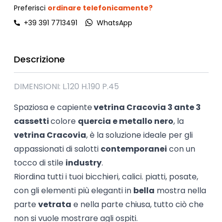
Preferisci
ordinare telefonicamente?
+39 391 7713491
WhatsApp
Descrizione
DIMENSIONI: L.120 H.190 P.45
Spaziosa e capiente
vetrina Cracovia 3 ante 3
cassetti
colore
quercia e metallo nero
, la
vetrina Cracovia
, è la soluzione ideale per gli
appassionati di salotti
contemporanei
con un
tocco di stile
industry
.
Riordina tutti i tuoi bicchieri, calici. piatti, posate,
con gli elementi più eleganti in
bella
mostra nella
parte
vetrata
e nella parte chiusa, tutto ciò che
non si vuole mostrare agli ospiti.