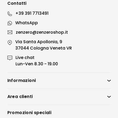
Contatti
+39 391 7713491
WhatsApp
zenzero@zenzeroshop.it
Via Santa Apollonia, 9
37044 Cologna Veneta VR
Live chat
Lun-Ven 8.30 - 19.00
Informazioni
Zenzero Shop
Condizioni di vendita
Area clienti
Accedi
Privacy policy
Registrati
Promozioni speciali
Preferenze Cookies