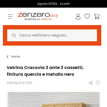
Salta al contenuto
Agosto EXTRA... sconti!
Lista dei des
Carrell
Home
Vetrina Cracovia 3 ante 3 cassetti,
finitura quercia e metallo nero
ZHEHALLEVETR01