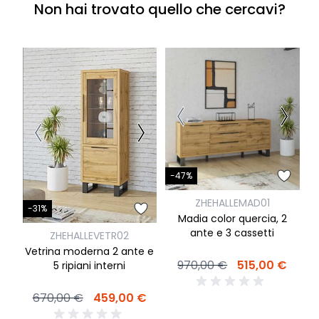
Non hai trovato quello che cercavi?
-
-47%
ZHEHALLEMAD01
V
-31%
c
Madia color quercia, 2
ante e 3 cassetti
ZHEHALLEVETR02
Vetrina moderna 2 ante e
970,00 €
515,00 €
5 ripiani interni
670,00 €
459,00 €