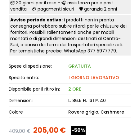
📦
30 giorni per il reso
- 🎧 assistenza pre e post
vendita - 💳
pagamenti sicuri
- 🛡️ garanzia 2 anni
Avviso periodo estivo:
i prodotti non in pronta
consegna potrebbero subire ritardi per le chiusure dei
fornitori. Possibili rallentamenti anche per mobili
montati o di grandi dimensioni destinati al Centro-
Sud, a causa dei fermi dei trasportatori specializzati.
Per tempistiche precise: WhatsApp
377 5977779
.
Spese di spedizione:
GRATUITA
Spedito entro:
1 GIORNO LAVORATIVO
Disponibile per il ritiro in:
2 ORE
Dimensioni:
L. 86.5 H. 131 P. 40
Colore
Rovere grigio, Cashmere
205,00 €
-50%
409,00 €