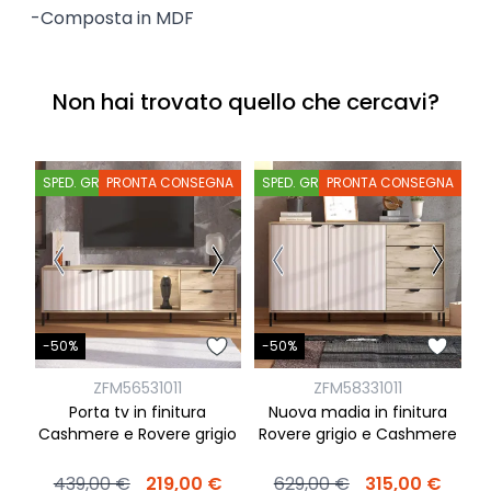
-Composta in MDF
Non hai trovato quello che cercavi?
SPED. GRATIS
PRONTA CONSEGNA
SPED. GRATIS
PRONTA CONSEGNA
S
-
-50%
-50%
ZFM56531011
ZFM58331011
Porta tv in finitura
Nuova madia in finitura
re
Cashmere e Rovere grigio
Rovere grigio e Cashmere
p
439,00 €
219,00 €
629,00 €
315,00 €