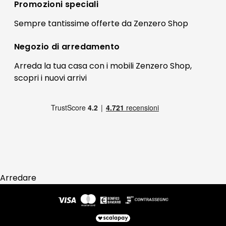
Registrati
Promozioni speciali
Preferenze Cookies
Il mio account
Sempre tantissime
offerte
da Zenzero Shop
Termini e condizioni
Bonus Mobili
Contatti
Negozio di
arredamento
Blog Arredamento
FAQ
Arreda la tua casa con i mobili Zenzero Shop,
scopri i
nuovi arrivi
Pagamenti
Reso
Arredare