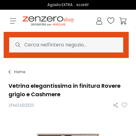
Salta al contenuto
Agosto EXTRA... sconti!
Lista dei des
Carrell
Home
Vetrina elegantissima in finitura Rovere
grigio e Cashmere
ZFM34831011