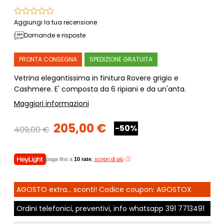
Aggiungi la tua recensione
Domande e risposte
PRONTA CONSEGNA
SPEDIZIONE GRATUITA
Vetrina elegantissima in finitura Rovere grigio e
Cashmere. E' composta da 6 ripiani e da un'anta.
Maggiori informazioni
205,00 €
-50%
409,00 €
paga fino a
10 rate
,
scopri di più
AGOSTO extra... sconti! Codice coupon: AGOSTOX
Ordini telefonici, preventivi, info whatsapp
391 7713491