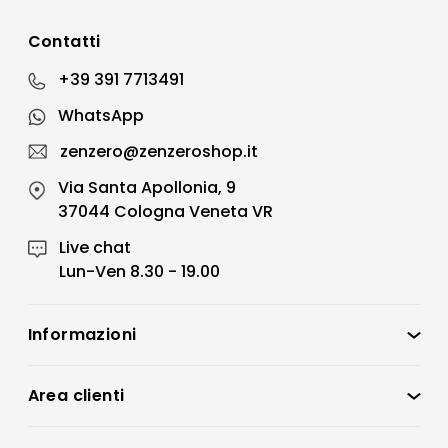
Contatti
+39 391 7713491
WhatsApp
zenzero@zenzeroshop.it
Via Santa Apollonia, 9
37044 Cologna Veneta VR
Live chat
Lun-Ven 8.30 - 19.00
Informazioni
Zenzero Shop
Condizioni di vendita
Area clienti
Accedi
Privacy policy