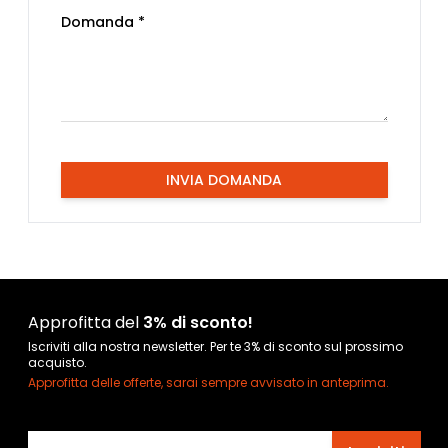
Domanda *
INVIA DOMANDA
Approfitta del
3% di sconto!
Iscriviti alla nostra newsletter. Per te 3% di sconto sul prossimo
acquisto.
Approfitta delle offerte, sarai sempre avvisato in anteprima.
Indirizzo email