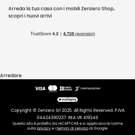
Blog Arredamento
FAQ
Arreda la tua casa con i mobili Zenzero Shop,
scopri i
nuovi arrivi
Pagamenti
Reso
Arredare
Copyright © Zenzero Srl 2025. All Rights Reserved. P.IVA
04424390237. REA VR 419246
Questo sito è protetto da reCAPTCHA e si applicano le norme
sulla
privacy
e i
termini di servizio
di Google.