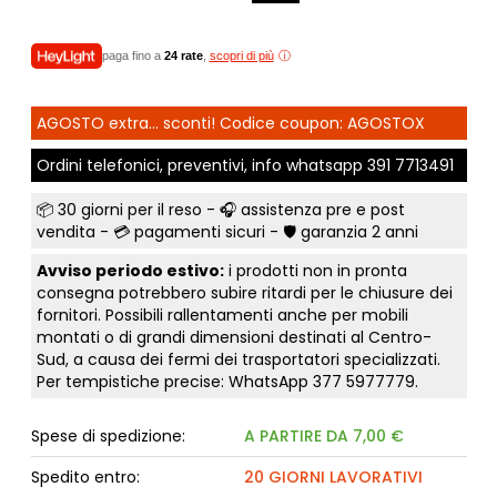
paga fino a
24 rate
,
scopri di più
AGOSTO extra... sconti! Codice coupon: AGOSTOX
Ordini telefonici, preventivi, info whatsapp
391 7713491
📦
30 giorni per il reso
- 🎧 assistenza pre e post
vendita - 💳
pagamenti sicuri
- 🛡️ garanzia 2 anni
Avviso periodo estivo:
i prodotti non in pronta
consegna potrebbero subire ritardi per le chiusure dei
fornitori. Possibili rallentamenti anche per mobili
montati o di grandi dimensioni destinati al Centro-
Sud, a causa dei fermi dei trasportatori specializzati.
Per tempistiche precise: WhatsApp
377 5977779
.
Spese di spedizione:
A PARTIRE DA 7,00 €
Spedito entro:
20 GIORNI LAVORATIVI