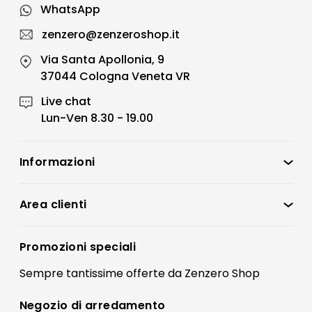
WhatsApp
zenzero@zenzeroshop.it
Via Santa Apollonia, 9
37044 Cologna Veneta VR
Live chat
Lun-Ven 8.30 - 19.00
Informazioni
Zenzero Shop
Condizioni di vendita
Area clienti
Accedi
Privacy policy
Registrati
Promozioni speciali
Preferenze Cookies
Il mio account
Sempre tantissime
offerte
da Zenzero Shop
Termini e condizioni
Bonus Mobili
Contatti
Negozio di
arredamento