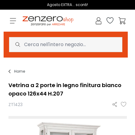
Salta al contenuto
Agosto EXTRA... sconti!
Lista dei des
Carrell
Home
Vetrina a 2 porte in legno finitura bianco
opaco 126x44 H.207
ZT1423