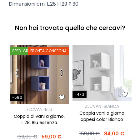
Dimensioni cm: L.28 H.29 P.30
Non hai trovato quello che cercavi?
SPED. GRATIS
PRONTA CONSEGNA
-47%
-
-58%
ZLCVAN-BIANCA
ZLCVAN-BLU
Coppia vani a giorno
Coppia di vani a giorno,
appesi color Bianco
L.28, Blu essenza
159,00 €
84,00 €
139,00 €
59,00 €