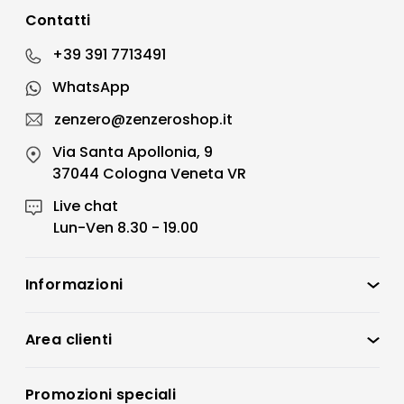
Contatti
+39 391 7713491
WhatsApp
zenzero@zenzeroshop.it
Via Santa Apollonia, 9
37044 Cologna Veneta VR
Live chat
Lun-Ven 8.30 - 19.00
Informazioni
Zenzero Shop
Condizioni di vendita
Area clienti
Accedi
Privacy policy
Registrati
Promozioni speciali
Preferenze Cookies