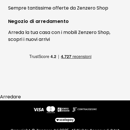
Il mio account
Sempre tantissime
offerte
da Zenzero Shop
Termini e condizioni
Bonus Mobili
Contatti
Negozio di
arredamento
Blog Arredamento
FAQ
Arreda la tua casa con i mobili Zenzero Shop,
scopri i
nuovi arrivi
Pagamenti
Reso
Arredare