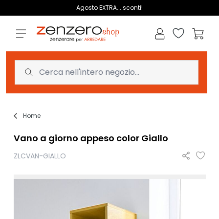
Salta al contenuto
Agosto EXTRA... sconti!
Lista dei des
Carrell
Home
Vano a giorno appeso color Giallo
ZLCVAN-GIALLO