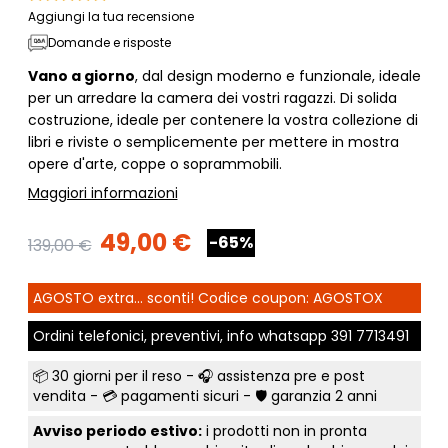
Aggiungi la tua recensione
Domande e risposte
Vano a giorno
, dal design moderno e funzionale, ideale
per un arredare la camera dei vostri ragazzi. Di solida
costruzione, ideale per contenere la vostra collezione di
libri e riviste o semplicemente per mettere in mostra
opere d'arte, coppe o soprammobili.
Maggiori informazioni
49,00 €
-65%
139,00 €
AGOSTO extra... sconti! Codice coupon: AGOSTOX
Ordini telefonici, preventivi, info whatsapp
391 7713491
📦
30 giorni per il reso
- 🎧 assistenza pre e post
vendita - 💳
pagamenti sicuri
- 🛡️ garanzia 2 anni
Avviso periodo estivo:
i prodotti non in pronta