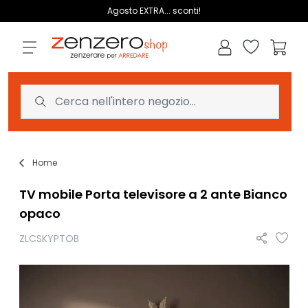
Salta al contenuto
Agosto EXTRA... sconti!
Lista dei des
Carrell
Home
TV mobile Porta televisore a 2 ante Bianco
opaco
ZLCSKYPTOB