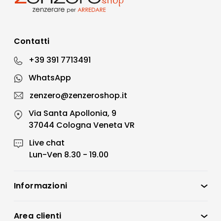
Contatti
+39 391 7713491
WhatsApp
zenzero@zenzeroshop.it
Via Santa Apollonia, 9
37044 Cologna Veneta VR
Live chat
Lun-Ven 8.30 - 19.00
Informazioni
Zenzero Shop
Condizioni di vendita
Area clienti