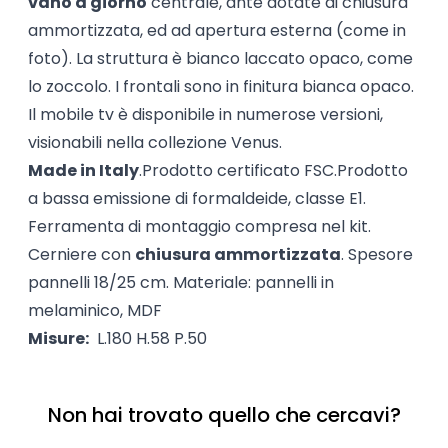
vano a giorno
centrale, ante dotate di chiusura
ammortizzata, ed ad apertura esterna (come in
foto). La struttura è bianco laccato opaco, come
lo zoccolo. I frontali sono in finitura bianca opaco.
Il mobile tv è disponibile in numerose versioni,
visionabili nella collezione Venus.
Made in Italy
.Prodotto certificato FSC.Prodotto
a bassa emissione di formaldeide, classe E1.
Ferramenta di montaggio compresa nel kit.
Cerniere con
chiusura ammortizzata
. Spesore
pannelli 18/25 cm. Materiale: pannelli in
melaminico, MDF
Misure:
L.180 H.58 P.50
Non hai trovato quello che cercavi?