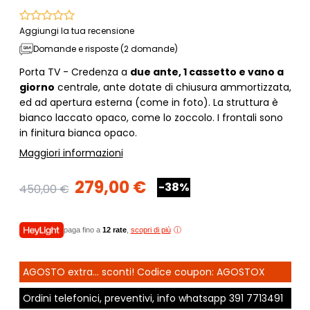
Aggiungi la tua recensione
Domande e risposte (2 domande)
Porta TV - Credenza a
due ante, 1 cassetto e vano a
giorno
centrale, ante dotate di chiusura ammortizzata,
ed ad apertura esterna (come in foto). La struttura è
bianco laccato opaco, come lo zoccolo. I frontali sono
in finitura bianca opaco.
Maggiori informazioni
279,00 €
-38%
450,00 €
paga fino a
12 rate
,
scopri di più
AGOSTO extra... sconti! Codice coupon: AGOSTOX
Ordini telefonici, preventivi, info whatsapp
391 7713491