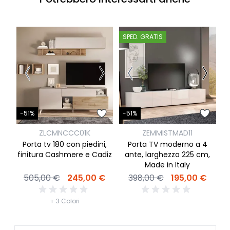
SPED. GRATIS
-
-51%
-51%
ZLCMNCCC01K
ZEMMISTMAD11
Porta tv 180 con piedini,
Porta TV moderno a 4
finitura Cashmere e Cadiz
ante, larghezza 225 cm,
Made in Italy
505,00 €
245,00 €
398,00 €
195,00 €
+ 3 Colori