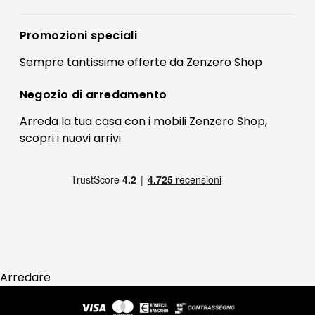
Accedi
Privacy policy
Registrati
Promozioni speciali
Preferenze Cookies
Il mio account
Sempre tantissime
offerte
da Zenzero Shop
Termini e condizioni
Bonus Mobili
Contatti
Negozio di
arredamento
Blog Arredamento
FAQ
Arreda la tua casa con i mobili Zenzero Shop,
scopri i
nuovi arrivi
Pagamenti
Reso
Arredare