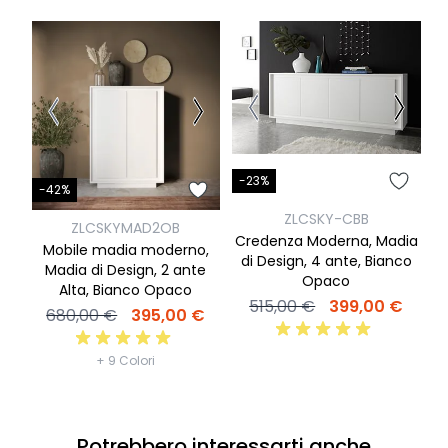
-23%
-
-42%
ZLCSKY-CBB
ZLCSKYMAD2OB
Credenza Moderna, Madia
Mobile madia moderno,
di Design, 4 ante, Bianco
M
Madia di Design, 2 ante
Opaco
Alta, Bianco Opaco
515,00 €
399,00 €
680,00 €
395,00 €
+ 9 Colori
Potrebbero interessarti anche