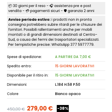
📦
30 giorni per il reso
- 🎧 assistenza pre e post
vendita - 💳
pagamenti sicuri
- 🛡️ garanzia 2 anni
Avviso periodo estivo:
i prodotti non in pronta
consegna potrebbero subire ritardi per le chiusure dei
fornitori. Possibili rallentamenti anche per mobili
montati o di grandi dimensioni destinati al Centro-
Sud, a causa dei fermi dei trasportatori specializzati.
Per tempistiche precise: WhatsApp
377 5977779
.
Spese di spedizione:
A PARTIRE DA 7,00 €
Spedito entro:
15 GIORNI LAVORATIVI
Disponibile per il ritiro in:
15 GIORNI LAVORATIVI
Dimensioni:
L.184 H.58 P.50
Colore
Bianco opaco
279,00 €
-38%
450,00 €