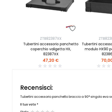
ZTB82387XX
ZTB823
Tubertini accessorio panchetto
Tubertini access
coperchio valigetta HX,
modulo HX90 pe
82387XX
8238
47,20 €
70,0
Recensisci:
Tubertini accessorio panchetto braccio a 90° singolo eva se
Il tuo voto *
Stelle: