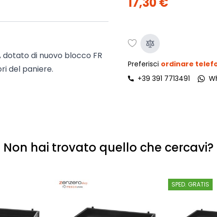
17,30 €
ork
Luna Top
iccione
Armadi e 
Letti cont
ip
Letto, co
A
dotato di nuovo blocco FR
Preferisci
ordinare tele
Letti Plus
ri del paniere.
+39 391 7713491
W
Camere m
Mostra tu
Non hai trovato quello che cercavi?
SPED. GRATIS