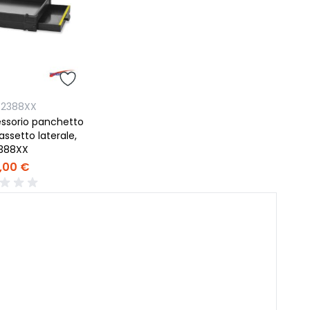
82388XX
essorio panchetto
ssetto laterale,
388XX
,00 €