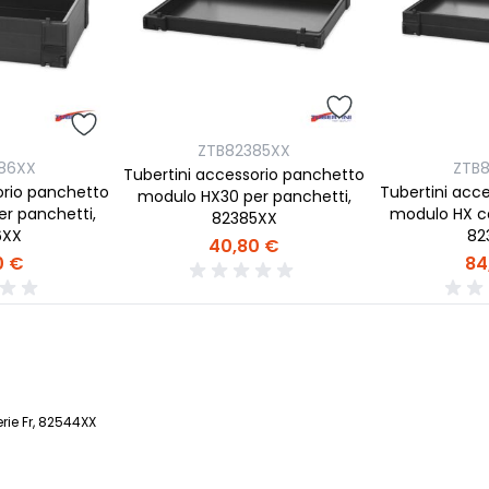
ZTB82385XX
86XX
ZTB
Tubertini accessorio panchetto
orio panchetto
Tubertini acc
modulo HX30 per panchetti,
r panchetti,
modulo HX ca
82385XX
6XX
82
40,80 €
0 €
84
rie Fr, 82544XX