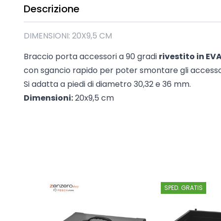
Descrizione
Madie industrial New Y
Mobili sala moderna P
Mobili Blu
DIMENSIONI: 20X9,5 CM
Mobili da soggiorno Str
Braccio porta accessori a 90 gradi
rivestito in EV
Collezione Beta 2.0
con sgancio rapido per poter smontare gli accesso
Collezione Mango
Si adatta a piedi di diametro 30,32 e 36 mm.
Mobili Tomasella
Dimensioni:
20x9,5 cm
Mostra tutti
SPED. GRATIS