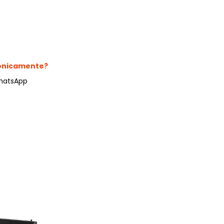
camere Like
enitore Stella
mò, armadio Atlantic
fonicamente?
hatsApp
oderne notte Miss
tti