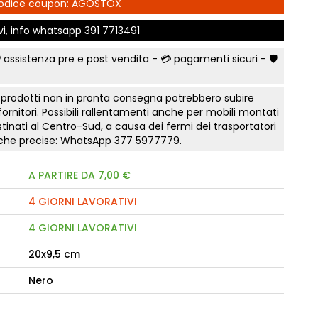
 Codice coupon: AGOSTOX
e Comfort
Comò e Comodini
Mostra tutti
Lettini e letti montessoriano
t
Bruxelles
ivi, info whatsapp
391 7713491
Vichinga
Librerie per camerette
letti Classic
Camerette classiche
i
Scrivania ragazzo
 assistenza pre e post vendita - 💳
pagamenti sicuri
- 🛡️
madi Industry
Aloe Young
Sedia cameretta
modini, armadi
Luna young
Collezione Zit
 prodotti non in pronta consegna potrebbero subire
Collezione Nemo
fficio
 fornitori. Possibili rallentamenti anche per mobili montati
Scegli il colore
 camere Tortora
tinati al Centro-Sud, a causa dei fermi dei trasportatori
Collezione Color
Prima infanzia
tiche precise: WhatsApp
377 5977779
.
 gruppi collezione
Collezione Kaleido
Smart Working cameretta
Mostra tutti
Letto a soppalco
A PARTIRE DA 7,00 €
rking
Letti contenitore camerette
to notte Surf
4 GIORNI LAVORATIVI
Mostra tutti
a
4 GIORNI LAVORATIVI
nto notte Sabbia
20x9,5 cm
e Orizzonte
onente
Nero
te Tomasella
a letto notte Apache