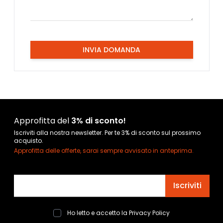
INVIA DOMANDA
Approfitta del
3% di sconto!
Iscriviti alla nostra newsletter. Per te 3% di sconto sul prossimo
acquisto.
Approfitta delle offerte, sarai sempre avvisato in anteprima.
Indirizzo email
Iscriviti
Ho letto e accetto la
Privacy Policy