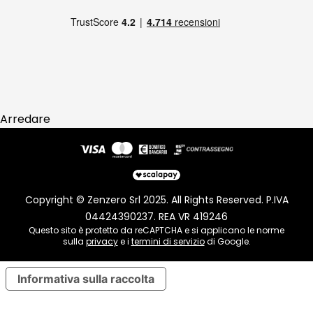
Reso
Arredare
Copyright © Zenzero Srl 2025. All Rights Reserved. P.IVA
04424390237. REA VR 419246
Questo sito è protetto da reCAPTCHA e si applicano le norme
sulla
privacy
e i
termini di servizio
di Google.
Informativa sulla raccolta