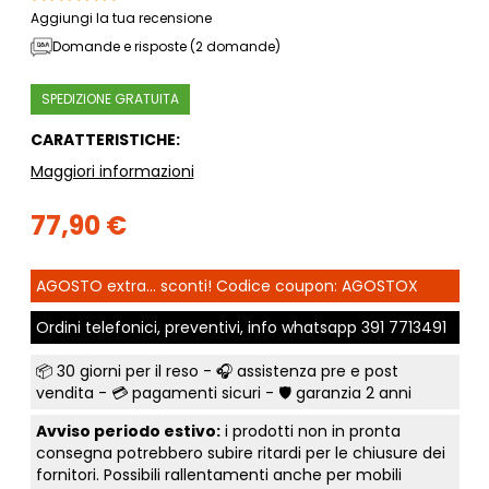
Aggiungi la tua recensione
Domande e risposte (2 domande)
SPEDIZIONE GRATUITA
CARATTERISTICHE:
Maggiori informazioni
77,90 €
AGOSTO extra... sconti! Codice coupon: AGOSTOX
Ordini telefonici, preventivi, info whatsapp
391 7713491
📦
30 giorni per il reso
- 🎧 assistenza pre e post
vendita - 💳
pagamenti sicuri
- 🛡️ garanzia 2 anni
Avviso periodo estivo:
i prodotti non in pronta
consegna potrebbero subire ritardi per le chiusure dei
fornitori. Possibili rallentamenti anche per mobili