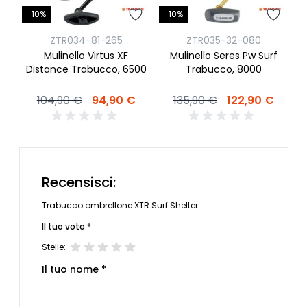
-10%
-10%
ZTR034-81-265
ZTR035-32-080
C
Mulinello Virtus XF
Mulinello Seres Pw Surf
Distance Trabucco, 6500
Trabucco, 8000
104,90 €
94,90 €
135,90 €
122,90 €
Recensisci:
Trabucco ombrellone XTR Surf Shelter
Il tuo voto *
Stelle:
Il tuo nome *