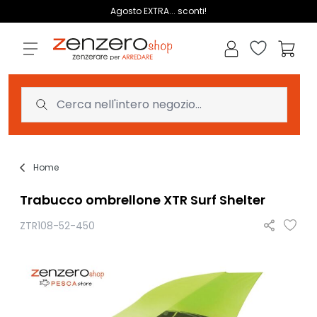
Salta al contenuto
Agosto EXTRA... sconti!
Lista dei des
Carrell
Home
Trabucco ombrellone XTR Surf Shelter
ZTR108-52-450