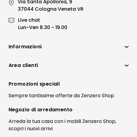
Via Santa Apollonia, 9
37044 Cologna Veneta VR
Live chat
Lun-Ven 8.30 - 19.00
Informazioni
Zenzero Shop
Condizioni di vendita
Area clienti
Accedi
Privacy policy
Registrati
Promozioni speciali
Preferenze Cookies
Il mio account
Sempre tantissime
offerte
da Zenzero Shop
Termini e condizioni
Bonus Mobili
Contatti
Negozio di
arredamento
Blog Arredamento
FAQ
Arreda la tua casa con i mobili Zenzero Shop,
scopri i
nuovi arrivi
Pagamenti