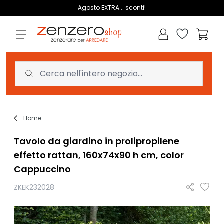
Salta al contenuto
Agosto EXTRA... sconti!
Lista dei des
Carrell
Home
Tavolo da giardino in prolipropilene
effetto rattan, 160x74x90 h cm, color
Cappuccino
ZKEK232028