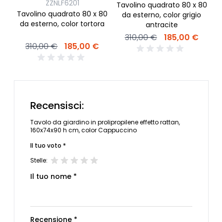
ZZNLF6201
Tavolino quadrato 80 x 80
T
Tavolino quadrato 80 x 80
da esterno, color grigio
da esterno, color tortora
antracite
310,00 €
185,00 €
310,00 €
185,00 €
Recensisci:
Tavolo da giardino in prolipropilene effetto rattan,
160x74x90 h cm, color Cappuccino
Il tuo voto *
Stelle:
Il tuo nome *
Recensione *