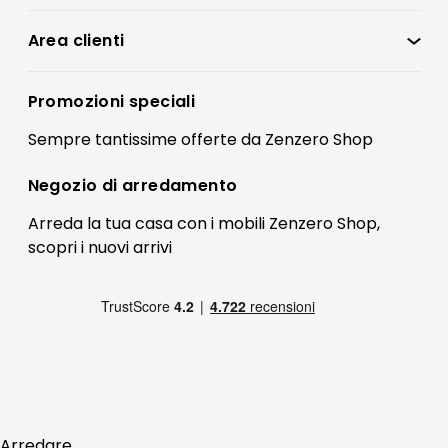
Zenzero Shop
Condizioni di vendita
Area clienti
Accedi
Privacy policy
Registrati
Promozioni speciali
Preferenze Cookies
Il mio account
Sempre tantissime
offerte
da Zenzero Shop
Termini e condizioni
Bonus Mobili
Contatti
Negozio di
arredamento
Blog Arredamento
FAQ
Arreda la tua casa con i mobili Zenzero Shop,
scopri i
nuovi arrivi
Pagamenti
Reso
Arredare