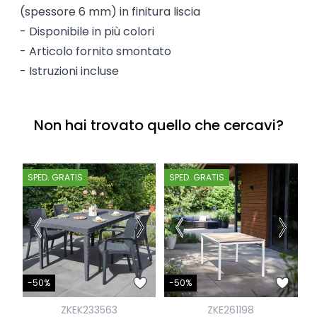
(spessore 6 mm) in finitura liscia
- Disponibile in più colori
- Articolo fornito smontato
- Istruzioni incluse
Non hai trovato quello che cercavi?
SPED. GRATIS
SPED. GRATIS
S
-
-50%
-50%
ZKEK233563
ZKE261198