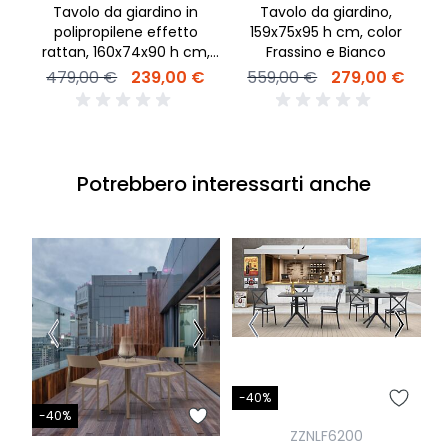
Tavolo da giardino in
Tavolo da giardino,
polipropilene effetto
159x75x95 h cm, color
rattan, 160x74x90 h cm,
Frassino e Bianco
color Grafite
479,00 €
239,00 €
559,00 €
279,00 €
Potrebbero interessarti anche
-40%
-
-40%
ZZNLF6200