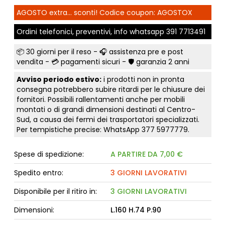
AGOSTO extra... sconti! Codice coupon: AGOSTOX
Ordini telefonici, preventivi, info whatsapp
391 7713491
📦
30 giorni per il reso
- 🎧 assistenza pre e post
vendita - 💳
pagamenti sicuri
- 🛡️ garanzia 2 anni
Avviso periodo estivo:
i prodotti non in pronta
consegna potrebbero subire ritardi per le chiusure dei
fornitori. Possibili rallentamenti anche per mobili
montati o di grandi dimensioni destinati al Centro-
Sud, a causa dei fermi dei trasportatori specializzati.
Per tempistiche precise: WhatsApp
377 5977779
.
Spese di spedizione:
A PARTIRE DA 7,00 €
Spedito entro:
3 GIORNI LAVORATIVI
Disponibile per il ritiro in:
3 GIORNI LAVORATIVI
Dimensioni:
L.160 H.74 P.90