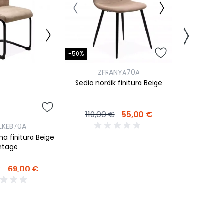
-51%
-50%
ZF
ZFRANYA70A
Sedia nor
Sedia nordik finitura Beige
120,
110,00 €
55,00 €
LKEB70A
a finitura Beige
ntage
€
69,00 €