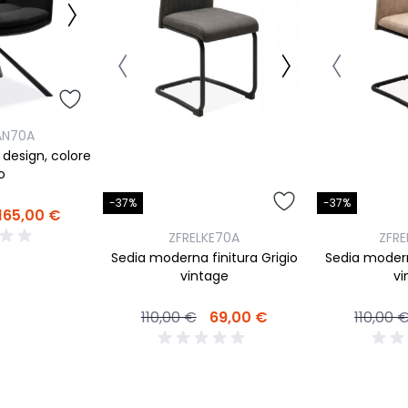
AN70A
 design, colore
o
-37%
-37%
165,00 €
ZFRELKE70A
ZFRE
Sedia moderna finitura Grigio
Sedia modern
vintage
vi
110,00 €
69,00 €
110,00 