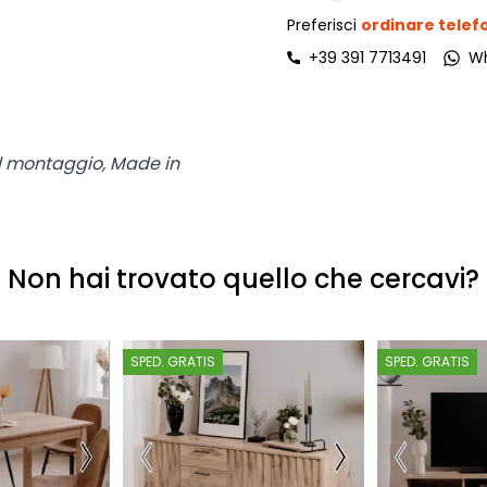
Preferisci
ordinare tele
+39 391 7713491
W
 il montaggio, Made in
Non hai trovato quello che cercavi?
SPED. GRATIS
SPED. GRATIS