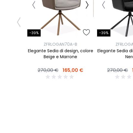
-39%
-39%
0A
ZFRLOGAN70A-B
ZFRLOG
di design,
Elegante Sedia di design, colore
Elegante Sedia di
one
Beige e Marrone
Ner
9,00 €
270,00 €
165,00 €
270,00 €