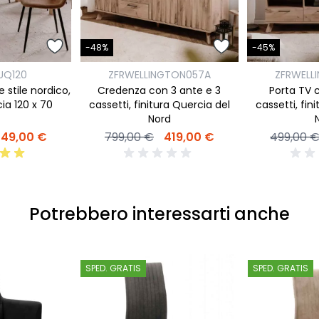
-48%
-45%
UQ120
ZFRWELLINGTON057A
ZFRWELL
 stile nordico,
Credenza con 3 ante e 3
Porta TV c
ia 120 x 70
cassetti, finitura Quercia del
cassetti, fin
Nord
149,00 €
799,00 €
419,00 €
499,00 
Potrebbero interessarti anche
SPED. GRATIS
SPED. GRATIS