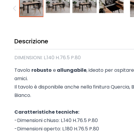
Madie industrial New Y
Mobili sala moderna P
Mobili Blu
Mobili da soggiorno Str
Collezione Beta 2.0
Descrizione
Collezione Mango
Mobili Tomasella
DIMENSIONI: L.140 H.76.5 P.80
Mostra tutti
Tavolo
robusto
e
allungabile
, ideato per ospitare
amici.
Il tavolo è disponibile anche nella finitura Quercia,
Bianco.
Caratteristiche tecniche:
-Dimensioni chiuso: L.140 H.76.5 P.80
-Dimensioni aperto: L.180 H.76.5 P.80