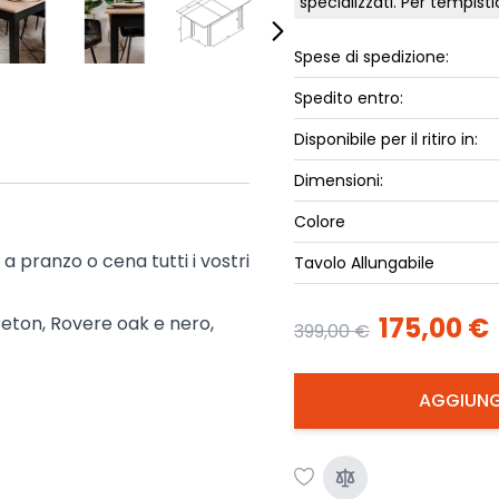
specializzati. Per tempis
ork
Luna Top
iccione
Spese di spedizione:
Armadi e 
Letti cont
Spedito entro:
ip
Letto, co
Disponibile per il ritiro in:
Letti Plus
Dimensioni:
Camere m
Mostra tu
Colore
 a pranzo o cena tutti i vostri
Tavolo Allungabile
175,00 €
 Beton, Rovere oak e nero,
399,00 €
AGGIUNG