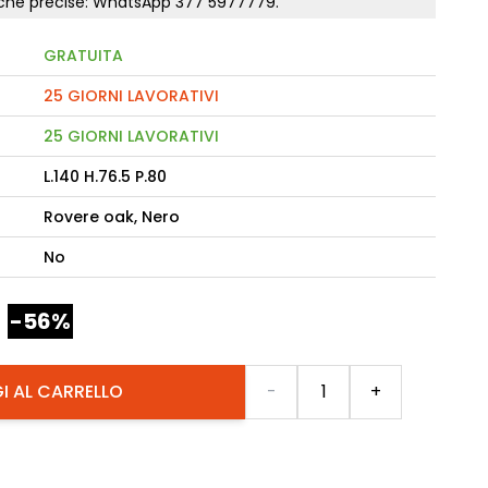
tiche precise: WhatsApp
377 5977779
.
GRATUITA
camere Like
enitore Stella
25 GIORNI LAVORATIVI
mò, armadio Atlantic
25 GIORNI LAVORATIVI
L.140 H.76.5 P.80
oderne notte Miss
tti
Rovere oak, Nero
No
-56%
Quantità
I AL CARRELLO
-
+