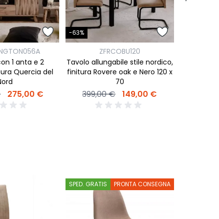
-45%
-63%
ZFRW
INGTON056A
ZFRCOBU120
Tavolino st
on 1 anta e 2
Tavolo allungabile stile nordico,
Que
itura Quercia del
finitura Rovere oak e Nero 120 x
Nord
70
399,0
€
275,00 €
399,00 €
149,00 €
SPED. GRATIS
PRONTA CONSEGNA
SPED. GRATI