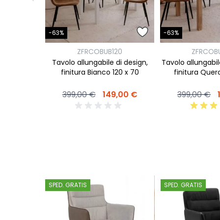
-63%
-63%
ZFRCOBUB120
ZFRCOB
Tavolo allungabile di design,
Tavolo allungabile
finitura Bianco 120 x 70
finitura Querc
399,00 €
149,00 €
399,00 €
SPED. GRATIS
SPED. GRATIS