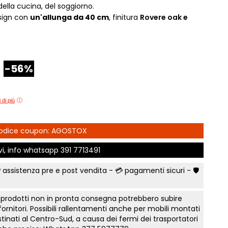
 della cucina, del soggiorno.
e Comfort
Comò e Comodini
Mostra tutti
Lettini e letti montessoriano
sign con
un'allunga da 40 cm
, finitura
Rovere oak
e
t
Bruxelles
Vichinga
Librerie per camerette
letti Classic
Camerette classiche
i
Scrivania ragazzo
madi Industry
Aloe Young
Sedia cameretta
modini, armadi
Luna young
-56%
Collezione Zit
Collezione Nemo
fficio
Scegli il colore
 camere Tortora
Collezione Color
Prima infanzia
 di più
 gruppi collezione
Collezione Kaleido
Smart Working cameretta
Mostra tutti
Letto a soppalco
rking
 Codice coupon: AGOSTOX
Letti contenitore camerette
to notte Surf
ivi, info whatsapp
391 7713491
Mostra tutti
a
nto notte Sabbia
 assistenza pre e post vendita - 💳
pagamenti sicuri
- 🛡️
e Orizzonte
onente
 prodotti non in pronta consegna potrebbero subire
 fornitori. Possibili rallentamenti anche per mobili montati
te Tomasella
tinati al Centro-Sud, a causa dei fermi dei trasportatori
a letto notte Apache