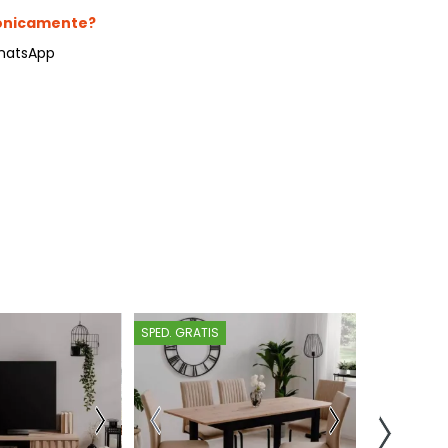
fonicamente?
hatsApp
SPED. GRATIS
SPED. GRATI