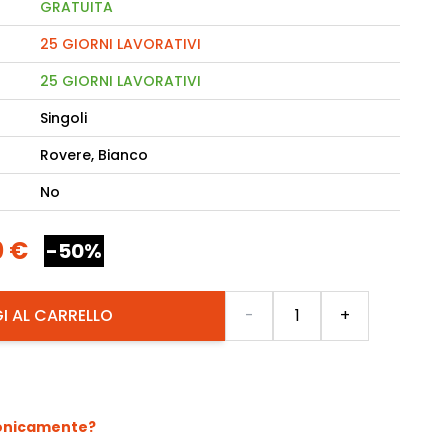
GRATUITA
25 GIORNI LAVORATIVI
camere Like
25 GIORNI LAVORATIVI
enitore Stella
mò, armadio Atlantic
Singoli
Rovere, Bianco
oderne notte Miss
No
tti
0 €
-50%
Quantità
I AL CARRELLO
-
+
fonicamente?