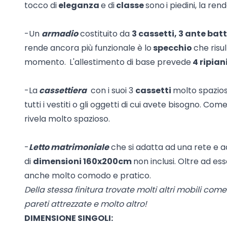
tocco di
eleganza
e di
classe
sono
i piedini, la re
-Un
armadio
costituito da
3 cassetti, 3 ante bat
rende ancora più funzionale è lo
specchio
che risul
momento.
L'allestimento di base prevede
4 ripian
-La
c
assettiera
con i suoi 3
cassetti
molto spaziosi
tutti i vestiti o gli oggetti di cui avete bisogno. Com
rivela molto spazioso.
-
Letto matrimoniale
che si adatta ad una rete e 
di
dimensioni 160x200cm
non inclusi. Oltre ad e
anche molto comodo e pratico.
Della stessa finitura trovate molti altri mobili com
pareti attrezzate e molto altro!
DIMENSIONE SINGOLI: