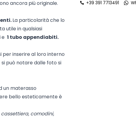
ndono ancora più originale.
+39 391 7713491
W
tenti.
La particolarità che lo
ta utile in qualsiasi
i
e
1 tubo appendiabiti.
 per inserire al loro interno
e si può notare dalle foto si
ad un materasso
ssere bello esteticamente è
e cassettiera, comodini,