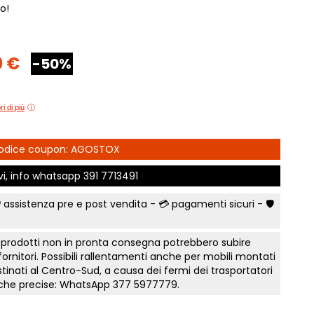
o!
e Comfort
Comò e Comodini
Mostra tutti
Lettini e letti montessoriano
t
Bruxelles
Vichinga
Librerie per camerette
letti Classic
Camerette classiche
i
Scrivania ragazzo
0 €
-50%
madi Industry
Aloe Young
Sedia cameretta
modini, armadi
Luna young
Collezione Zit
Collezione Nemo
fficio
i di più
Scegli il colore
 camere Tortora
Collezione Color
Prima infanzia
 gruppi collezione
Collezione Kaleido
 Codice coupon: AGOSTOX
Smart Working cameretta
Mostra tutti
Letto a soppalco
rking
ivi, info whatsapp
391 7713491
Letti contenitore camerette
to notte Surf
 assistenza pre e post vendita - 💳
pagamenti sicuri
- 🛡️
Mostra tutti
a
nto notte Sabbia
 prodotti non in pronta consegna potrebbero subire
e Orizzonte
 fornitori. Possibili rallentamenti anche per mobili montati
tinati al Centro-Sud, a causa dei fermi dei trasportatori
onente
tiche precise: WhatsApp
377 5977779
.
te Tomasella
a letto notte Apache