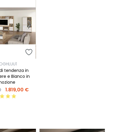
OGHLUU1
di tendenza in
vere e Bianco in
mozione
€
1.819,00 €