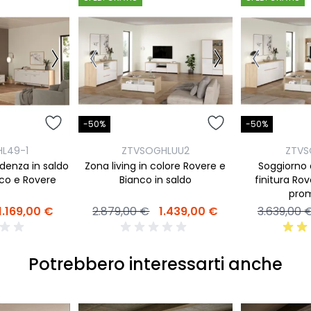
-50%
-50%
L49-1
ZTVSOGHLUU2
ZTVS
ndenza in saldo
Zona living in colore Rovere e
Soggiorno 
nco e Rovere
Bianco in saldo
finitura Ro
pro
1.169,00 €
2.879,00 €
1.439,00 €
3.639,00 
Potrebbero interessarti anche