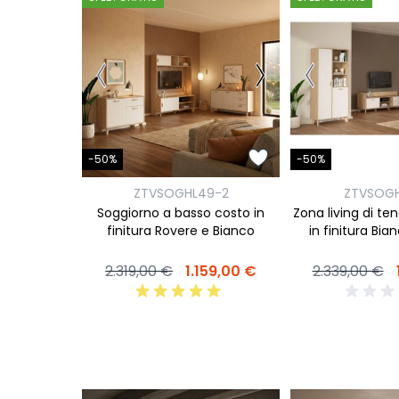
-50%
-50%
ZTVSOGHL49-2
ZTVSOGH
Soggiorno a basso costo in
Zona living di te
finitura Rovere e Bianco
in finitura Bia
2.319,00 €
1.159,00 €
2.339,00 €