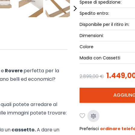
Spese di spedizione:
ork
Luna Top
iccione
Spedito entro:
Armadi e 
Disponibile per il ritiro in:
Letti cont
ip
Letto, co
Dimensioni:
Letti Plus
Colore
Camere m
Madia con Cassetti
Mostra tu
o
e
Rovere
perfetta per la
1.449,0
2.899,00 €
iano belli ed economici?
AGGIUNG
 quali potete arredare al
lle immagini potete trovare:
Preferisci
ordinare tele
da un
cassetto.
A dare un