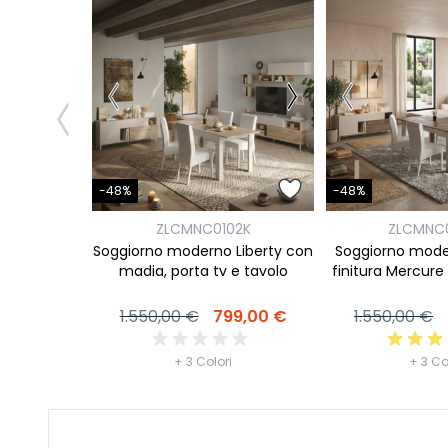
-48%
-48%
ZLCMNC0102K
ZLCMNC
Soggiorno moderno Liberty con
Soggiorno moder
madia, porta tv e tavolo
finitura Mercur
1.550,00 €
799,00 €
1.550,00 €
+ 3 Colori
+ 3 Co