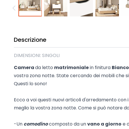
Madie industrial New Y
Mobili sala moderna P
Mobili Blu
Mobili da soggiorno Str
Collezione Beta 2.0
Descrizione
Collezione Mango
Mobili Tomasella
DIMENSIONI: SINGOLI
Mostra tutti
Camera
da letto
matrimoniale
in finitura
Bianc
vostra zona notte. State cercando dei mobili che s
Questi lo sono!
Ecco a voi questi nuovi articoli d'arredamento con i
meglio la vostra zona notte. Come si può notare da
-Un
comodino
composto da un
vano a giorno
e 