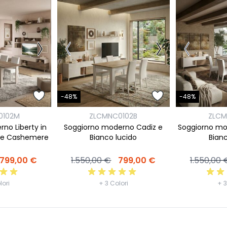
-48%
-48%
0102M
ZLCMNC0102B
ZLCM
no Liberty in
Soggiorno moderno Cadiz e
Soggiorno mo
e e Cashemere
Bianco lucido
Bianc
799,00 €
1.550,00 €
799,00 €
1.550,00 
lori
+ 3 Colori
+ 3