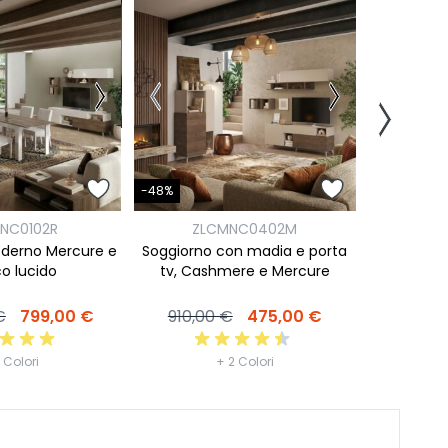
-48%
-48%
ZL
NC0102R
ZLCMNC0402M
Soggiorno
derno Mercure e
Soggiorno con madia e porta
tv, Bia
o lucido
tv, Cashmere e Mercure
910,0
€
799,00 €
910,00 €
475,00 €
 Colori
+ 2 Colori