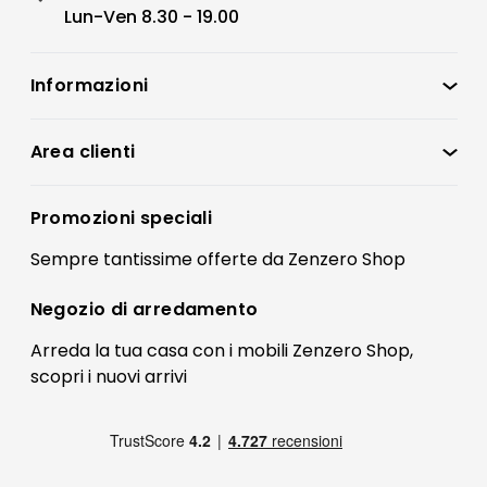
Lun-Ven 8.30 - 19.00
Informazioni
Zenzero Shop
Condizioni di vendita
Area clienti
Accedi
Privacy policy
Registrati
Promozioni speciali
Preferenze Cookies
Il mio account
Sempre tantissime
offerte
da Zenzero Shop
Termini e condizioni
Bonus Mobili
Contatti
Negozio di
arredamento
Blog Arredamento
FAQ
Arreda la tua casa con i mobili Zenzero Shop,
scopri i
nuovi arrivi
Pagamenti
Reso