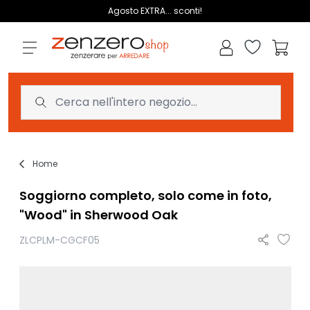
Salta al contenuto
Agosto EXTRA... sconti!
Lista dei des
Carrell
Home
Soggiorno completo, solo come in foto,
"Wood" in Sherwood Oak
ZLCPLM-CGCF05