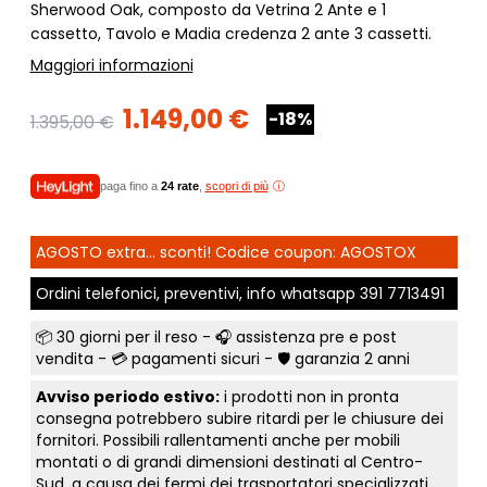
Sherwood Oak, composto da Vetrina 2 Ante e 1
cassetto, Tavolo e Madia credenza 2 ante 3 cassetti.
Maggiori informazioni
1.149,00 €
-18%
1.395,00 €
paga fino a
24 rate
,
scopri di più
AGOSTO extra... sconti! Codice coupon: AGOSTOX
Ordini telefonici, preventivi, info whatsapp
391 7713491
📦
30 giorni per il reso
- 🎧 assistenza pre e post
vendita - 💳
pagamenti sicuri
- 🛡️ garanzia 2 anni
Avviso periodo estivo:
i prodotti non in pronta
consegna potrebbero subire ritardi per le chiusure dei
fornitori. Possibili rallentamenti anche per mobili
montati o di grandi dimensioni destinati al Centro-
Sud, a causa dei fermi dei trasportatori specializzati.