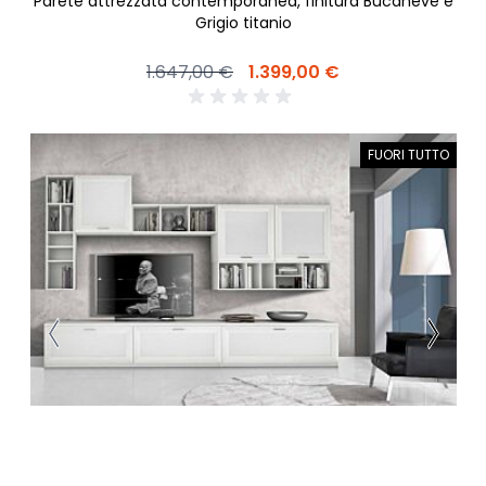
Parete attrezzata contemporanea, finitura Bucaneve e
Grigio titanio
1.647,00 €
1.399,00 €
FUORI TUTTO