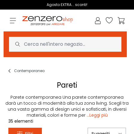
Salta al contenuto
Agosto EXTRA... sconti!
Lista dei des
Carrell
Contemporaneo
Pareti
Parete contemporanea Una parete contemporanea
darà un tocco di modernità alla tua zona living. Scegli tra
una vasta gamma di design unici e sofisticati, in diversi
materiali, colori e forme per
...Leggi più
35
elementi
Filtri