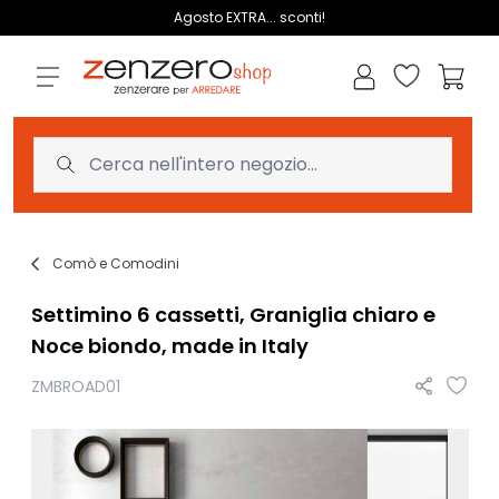
Salta al contenuto
Agosto EXTRA... sconti!
Lista dei des
Carrell
Comò e Comodini
Settimino 6 cassetti, Graniglia chiaro e
Noce biondo, made in Italy
ZMBROAD01