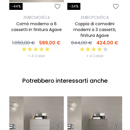
-44%
-34%
-
ZMBCMO6CA
ZMBCPCM3CA
Comò moderno a 6
Coppia di comodini
cassetti in finitura Agave
moderni a 3 cassetti,
finitura Agave
1.050,00 €
589,00 €
644,00 €
424,00 €
+ 4 Colori
+ 4 Colori
Potrebbero interessarti anche