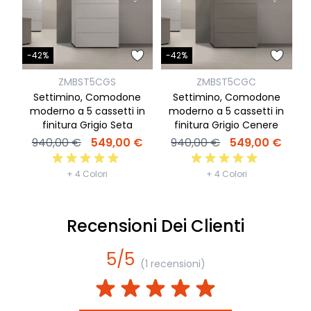
-
-42%
-42%
ZMBST5CGS
ZMBST5CGC
Settimino, Comodone
Settimino, Comodone
moderno a 5 cassetti in
moderno a 5 cassetti in
finitura Grigio Seta
finitura Grigio Cenere
940,00 €
549,00 €
940,00 €
549,00 €
+ 4 Colori
+ 4 Colori
Recensioni Dei Clienti
5/5
(1 recensioni)