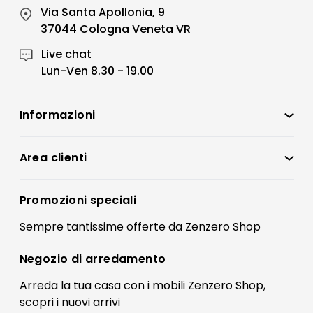
Via Santa Apollonia, 9
37044 Cologna Veneta VR
Live chat
Lun-Ven 8.30 - 19.00
Informazioni
Zenzero Shop
Condizioni di vendita
Area clienti
Accedi
Privacy policy
Registrati
Promozioni speciali
Preferenze Cookies
Il mio account
Sempre tantissime
offerte
da Zenzero Shop
Termini e condizioni
Bonus Mobili
Contatti
Negozio di
arredamento
Blog Arredamento
FAQ
Arreda la tua casa con i mobili Zenzero Shop,
scopri i
nuovi arrivi
Pagamenti