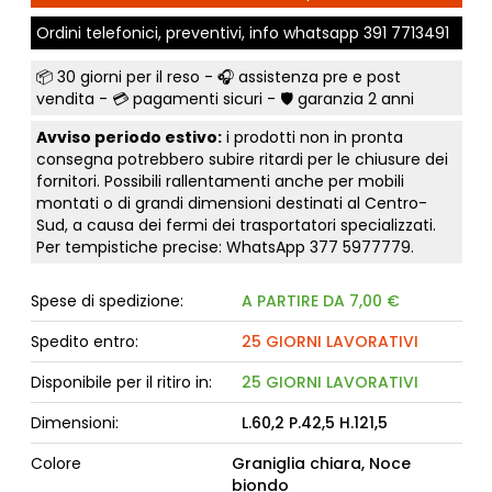
Ordini telefonici, preventivi, info whatsapp
391 7713491
📦
30 giorni per il reso
- 🎧 assistenza pre e post
vendita - 💳
pagamenti sicuri
- 🛡️ garanzia 2 anni
Avviso periodo estivo:
i prodotti non in pronta
consegna potrebbero subire ritardi per le chiusure dei
fornitori. Possibili rallentamenti anche per mobili
montati o di grandi dimensioni destinati al Centro-
Sud, a causa dei fermi dei trasportatori specializzati.
Per tempistiche precise: WhatsApp
377 5977779
.
Spese di spedizione:
A PARTIRE DA 7,00 €
Spedito entro:
25 GIORNI LAVORATIVI
Disponibile per il ritiro in:
25 GIORNI LAVORATIVI
Dimensioni:
L.60,2 P.42,5 H.121,5
Colore
Graniglia chiara, Noce
biondo