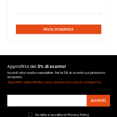
INVIA DOMANDA
Approfitta del
3% di sconto!
Iscriviti alla nostra newsletter. Per te 3% di sconto sul prossimo
acquisto.
Approfitta delle offerte, sarai sempre avvisato in anteprima.
Indirizzo email
Iscriviti
Ho letto e accetto la
Privacy Policy