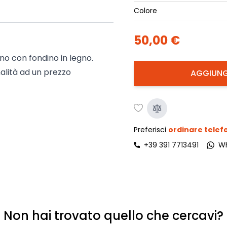
ork
Colore
Luna Top
iccione
Armadi e 
50,00 €
Letti cont
ip
Letto, co
gno con fondino in legno.
Letti Plus
nalità ad un prezzo
AGGIUNG
Camere m
Mostra tu
Preferisci
ordinare tele
+39 391 7713491
W
Non hai trovato quello che cercavi?