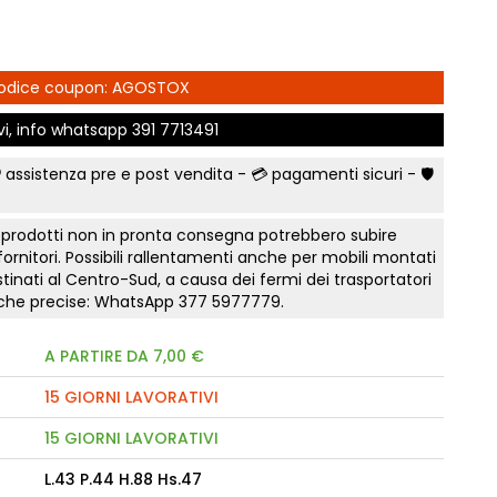
e Comfort
Comò e Comodini
Mostra tutti
Lettini e letti montessoriano
t
Bruxelles
Vichinga
Librerie per camerette
letti Classic
Camerette classiche
i
Scrivania ragazzo
 Codice coupon: AGOSTOX
madi Industry
Aloe Young
Sedia cameretta
ivi, info whatsapp
391 7713491
modini, armadi
Luna young
Collezione Zit
Collezione Nemo
fficio
 assistenza pre e post vendita - 💳
pagamenti sicuri
- 🛡️
Scegli il colore
 camere Tortora
Collezione Color
Prima infanzia
 gruppi collezione
Collezione Kaleido
 prodotti non in pronta consegna potrebbero subire
Smart Working cameretta
 fornitori. Possibili rallentamenti anche per mobili montati
Mostra tutti
Letto a soppalco
rking
tinati al Centro-Sud, a causa dei fermi dei trasportatori
tiche precise: WhatsApp
377 5977779
.
Letti contenitore camerette
to notte Surf
Mostra tutti
a
A PARTIRE DA 7,00 €
nto notte Sabbia
15 GIORNI LAVORATIVI
e Orizzonte
onente
15 GIORNI LAVORATIVI
te Tomasella
L.43 P.44 H.88 Hs.47
a letto notte Apache