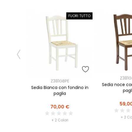
FUORI TUTTO
Z381G
Z381GBPE
Sedia noce co
Sedia Bianca con fondino in
pagl
paglia
59,0
70,00 €
+ 2 Co
+ 2 Colori