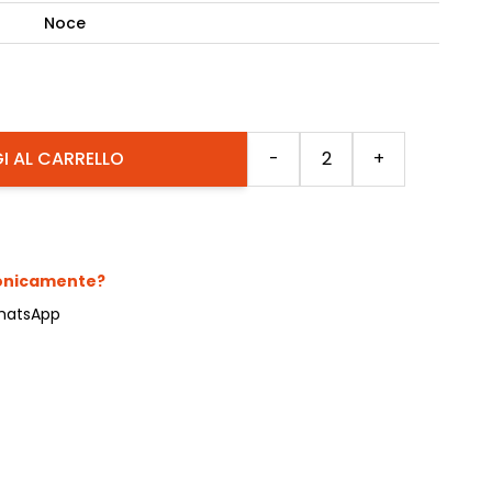
Noce
camere Like
enitore Stella
mò, armadio Atlantic
Quantità
I AL CARRELLO
-
+
oderne notte Miss
tti
fonicamente?
hatsApp