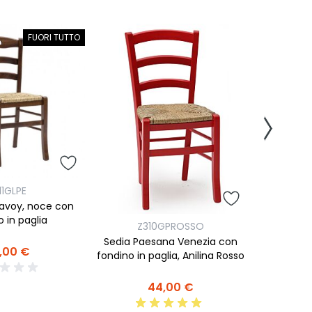
FUORI TUTTO
Z
11GLPE
Sedia Pa
Savoy, noce con
fondino in
o in paglia
Z310GPROSSO
Sedia Paesana Venezia con
,00 €
fondino in paglia, Anilina Rosso
44,00 €