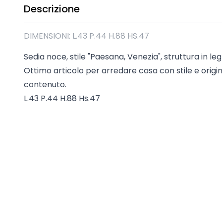
Descrizione
Madie industrial New Y
Mobili sala moderna P
Mobili Blu
DIMENSIONI: L.43 P.44 H.88 HS.47
Mobili da soggiorno Str
Sedia noce, stile "Paesana, Venezia", struttura in le
Collezione Beta 2.0
Ottimo articolo per arredare casa con stile e origi
Collezione Mango
contenuto.
Mobili Tomasella
L.43 P.44 H.88 Hs.47
Mostra tutti