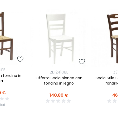
LPE
ZLF241GBL
Z3
n fondino in
Offerta Sedia bianca con
Sedia Stile 
ia
fondino in legno
fondin
0 €
140,80 €
46
lori