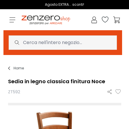
Salta al contenuto
Agosto EXTRA... sconti!
Lista dei des
Carrell
Home
Sedia in legno classica finitura Noce
ZT592