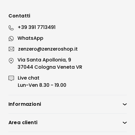
Contatti
+39 391 7713491
WhatsApp
zenzero@zenzeroshop.it
Via Santa Apollonia, 9
37044 Cologna Veneta VR
Live chat
Lun-Ven 8.30 - 19.00
Informazioni
Zenzero Shop
Condizioni di vendita
Area clienti
Accedi
Privacy policy