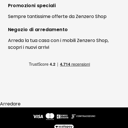
Registrati
Promozioni speciali
Preferenze Cookies
Il mio account
Sempre tantissime
offerte
da Zenzero Shop
Termini e condizioni
Bonus Mobili
Contatti
Negozio di
arredamento
Blog Arredamento
FAQ
Arreda la tua casa con i mobili Zenzero Shop,
scopri i
nuovi arrivi
Pagamenti
Reso
Arredare