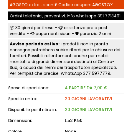
AGOSTO extra... sconti! Codice coupon: AGOSTOX
Ordini telefonici, preventivi, info whatsapp
391 7713491
📦
30 giorni per il reso
- 🎧 assistenza pre e post
vendita - 💳
pagamenti sicuri
- 🛡️ garanzia 2 anni
Avviso periodo estivo:
i prodotti non in pronta
consegna potrebbero subire ritardi per le chiusure dei
fornitori. Possibili rallentamenti anche per mobili
montati o di grandi dimensioni destinati al Centro-
Sud, a causa dei fermi dei trasportatori specializzati.
Per tempistiche precise: WhatsApp
377 5977779
.
Spese di spedizione:
A PARTIRE DA 7,00 €
Spedito entro:
20 GIORNI LAVORATIVI
Disponibile per il ritiro in:
20 GIORNI LAVORATIVI
Dimensioni:
L.52 P.50
Colore
Noce