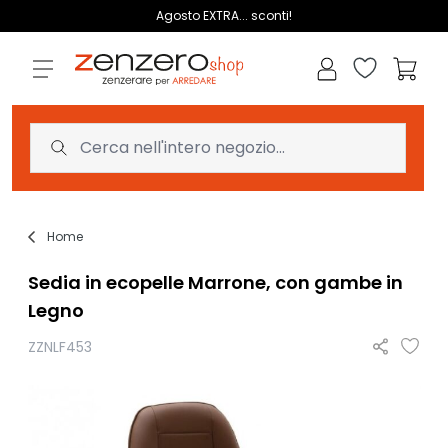
Salta al contenuto
Agosto EXTRA... sconti!
Lista dei des
Carrell
Home
Sedia in ecopelle Marrone, con gambe in
Legno
ZZNLF453