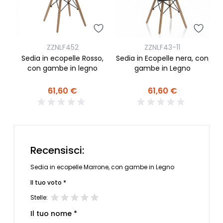
-
ZZNLF452
ZZNLF43-11
Sedia in ecopelle Rosso,
Sedia in Ecopelle nera, con
c
con gambe in legno
gambe in Legno
61,60 €
61,60 €
Recensisci:
Sedia in ecopelle Marrone, con gambe in Legno
Il tuo voto *
Stelle:
Il tuo nome *