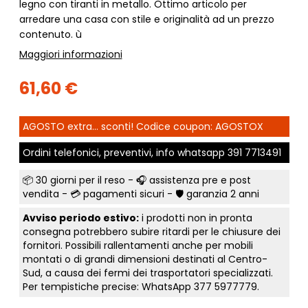
legno con tiranti in metallo. Ottimo articolo per
arredare una casa con stile e originalità ad un prezzo
contenuto. ù
Maggiori informazioni
61,60 €
AGOSTO extra... sconti! Codice coupon: AGOSTOX
Ordini telefonici, preventivi, info whatsapp
391 7713491
📦
30 giorni per il reso
- 🎧 assistenza pre e post
vendita - 💳
pagamenti sicuri
- 🛡️ garanzia 2 anni
Avviso periodo estivo:
i prodotti non in pronta
consegna potrebbero subire ritardi per le chiusure dei
fornitori. Possibili rallentamenti anche per mobili
montati o di grandi dimensioni destinati al Centro-
Sud, a causa dei fermi dei trasportatori specializzati.
Per tempistiche precise: WhatsApp
377 5977779
.