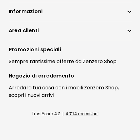
Informazioni
Zenzero Shop
Condizioni di vendita
Area clienti
Accedi
Privacy policy
Registrati
Promozioni speciali
Preferenze Cookies
Il mio account
Sempre tantissime
offerte
da Zenzero Shop
Termini e condizioni
Bonus Mobili
Contatti
Negozio di
arredamento
Blog Arredamento
FAQ
Arreda la tua casa con i mobili Zenzero Shop,
scopri i
nuovi arrivi
Pagamenti
Reso