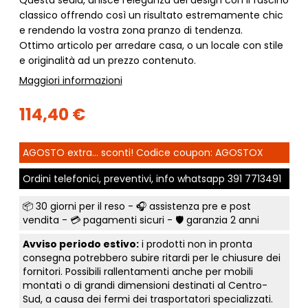
classico offrendo così un risultato estremamente chic
e rendendo la vostra zona pranzo di tendenza.
Ottimo articolo per arredare casa, o un locale con stile
e originalità ad un prezzo contenuto.
Maggiori informazioni
114,40 €
AGOSTO extra... sconti! Codice coupon: AGOSTOX
Ordini telefonici, preventivi, info whatsapp
391 7713491
📦
30 giorni per il reso
- 🎧 assistenza pre e post
vendita - 💳
pagamenti sicuri
- 🛡️ garanzia 2 anni
Avviso periodo estivo:
i prodotti non in pronta
consegna potrebbero subire ritardi per le chiusure dei
fornitori. Possibili rallentamenti anche per mobili
montati o di grandi dimensioni destinati al Centro-
Sud, a causa dei fermi dei trasportatori specializzati.