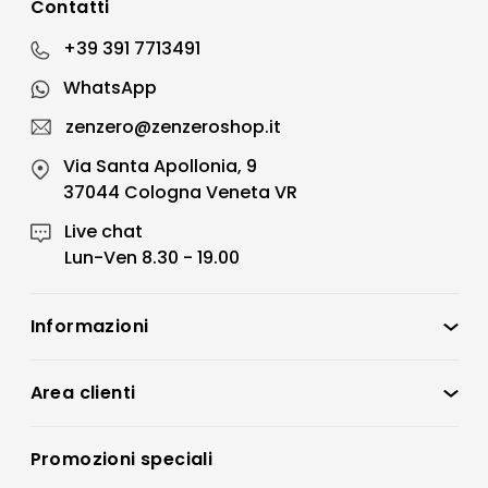
Contatti
+39 391 7713491
WhatsApp
zenzero@zenzeroshop.it
Via Santa Apollonia, 9
37044 Cologna Veneta VR
Live chat
Lun-Ven 8.30 - 19.00
Informazioni
Zenzero Shop
Condizioni di vendita
Area clienti
Accedi
Privacy policy
Registrati
Promozioni speciali
Preferenze Cookies