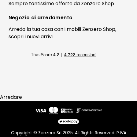
Il mio account
Sempre tantissime
offerte
da Zenzero Shop
Termini e condizioni
Bonus Mobili
Contatti
Negozio di
arredamento
Blog Arredamento
FAQ
Arreda la tua casa con i mobili Zenzero Shop,
scopri i
nuovi arrivi
Pagamenti
Reso
Arredare
Copyright © Zenzero Srl 2025. All Rights Reserved. P.IVA