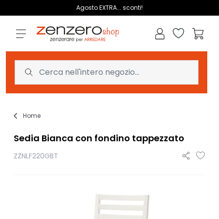
Salta al contenuto
Agosto EXTRA... sconti!
Lista dei des
Carrell
Home
Sedia Bianca con fondino tappezzato
ZZNLF220GBT