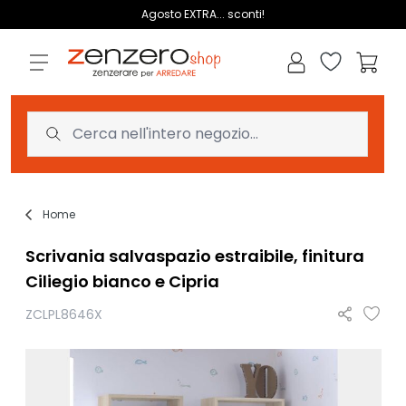
Salta al contenuto
Agosto EXTRA... sconti!
Lista dei des
Carrell
Home
Scrivania salvaspazio estraibile, finitura
Ciliegio bianco e Cipria
ZCLPL8646X