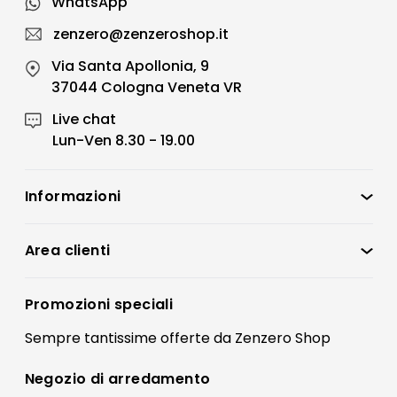
WhatsApp
zenzero@zenzeroshop.it
Via Santa Apollonia, 9
37044 Cologna Veneta VR
Live chat
Lun-Ven 8.30 - 19.00
Informazioni
Zenzero Shop
Condizioni di vendita
Area clienti
Accedi
Privacy policy
Registrati
Promozioni speciali
Preferenze Cookies
Il mio account
Sempre tantissime
offerte
da Zenzero Shop
Termini e condizioni
Bonus Mobili
Contatti
Negozio di
arredamento