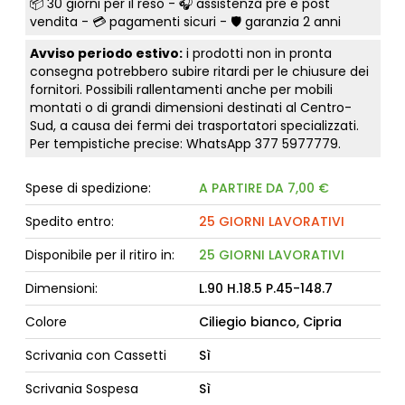
📦
30 giorni per il reso
- 🎧 assistenza pre e post
vendita - 💳
pagamenti sicuri
- 🛡️ garanzia 2 anni
Avviso periodo estivo:
i prodotti non in pronta
consegna potrebbero subire ritardi per le chiusure dei
fornitori. Possibili rallentamenti anche per mobili
montati o di grandi dimensioni destinati al Centro-
Sud, a causa dei fermi dei trasportatori specializzati.
Per tempistiche precise: WhatsApp
377 5977779
.
Spese di spedizione:
A PARTIRE DA 7,00 €
Spedito entro:
25 GIORNI LAVORATIVI
Disponibile per il ritiro in:
25 GIORNI LAVORATIVI
Dimensioni:
L.90 H.18.5 P.45-148.7
Colore
Ciliegio bianco, Cipria
Scrivania con Cassetti
Sì
Scrivania Sospesa
Sì