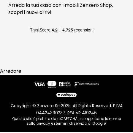
Blog Arredamento
FAQ
Arreda la tua casa con i mobili Zenzero Shop,
scopri i
nuovi arrivi
Pagamenti
Reso
Arredare
Copyright © Zenzero Srl 2025. All Rights Reserved. P.IVA
04424390237. REA VR 419246
Questo sito è protetto da reCAPTCHA e si applicano le norme
sulla
privacy
e i
termini di servizio
di Google.