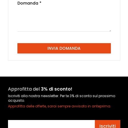
Domanda *
INVIA DOMANDA
Approfitta del
3% di sconto!
Iscriviti alla nostra newsletter. Per te 3% di sconto sul prossimo
acquisto.
Approfitta delle offerte, sarai sempre avvisato in anteprima.
Indirizzo email
Iscriviti