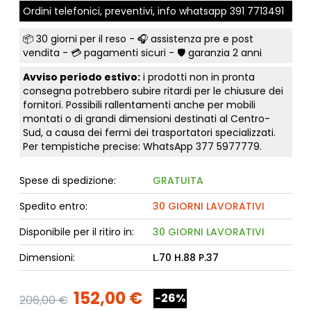
Ordini telefonici, preventivi, info whatsapp
391 7713491
📦
30 giorni per il reso
- 🎧 assistenza pre e post
vendita - 💳
pagamenti sicuri
- 🛡️ garanzia 2 anni
Avviso periodo estivo:
i prodotti non in pronta
consegna potrebbero subire ritardi per le chiusure dei
fornitori. Possibili rallentamenti anche per mobili
montati o di grandi dimensioni destinati al Centro-
Sud, a causa dei fermi dei trasportatori specializzati.
Per tempistiche precise: WhatsApp
377 5977779
.
Spese di spedizione:
GRATUITA
Spedito entro:
30 GIORNI LAVORATIVI
Disponibile per il ritiro in:
30 GIORNI LAVORATIVI
Dimensioni:
L.70 H.88 P.37
152,00 €
-26%
206,00 €