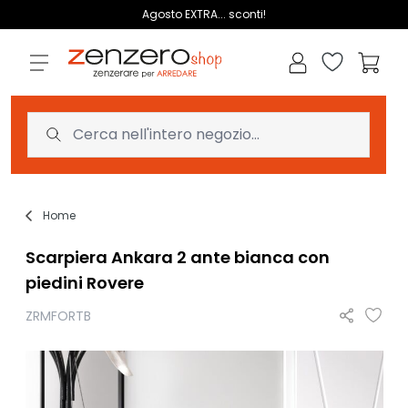
Salta al contenuto
Agosto EXTRA... sconti!
Lista dei des
Carrell
Home
Scarpiera Ankara 2 ante bianca con
piedini Rovere
ZRMFORTB