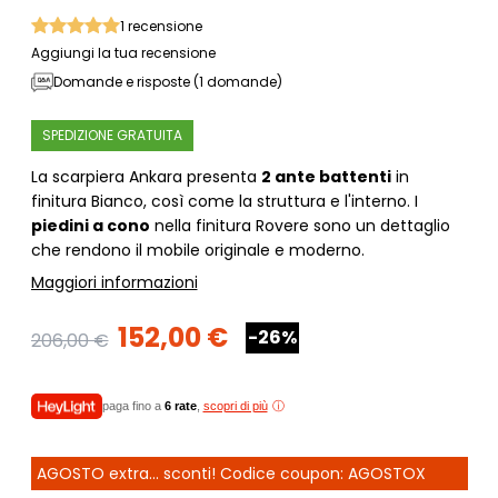
1
recensione
Aggiungi la tua recensione
Domande e risposte (1 domande)
SPEDIZIONE GRATUITA
La scarpiera Ankara presenta
2 ante battenti
in
finitura Bianco, così come la struttura e l'interno. I
piedini a cono
nella finitura Rovere sono un dettaglio
che rendono il mobile originale e moderno.
Maggiori informazioni
152,00 €
-26%
206,00 €
paga fino a
6 rate
,
scopri di più
AGOSTO extra... sconti! Codice coupon: AGOSTOX