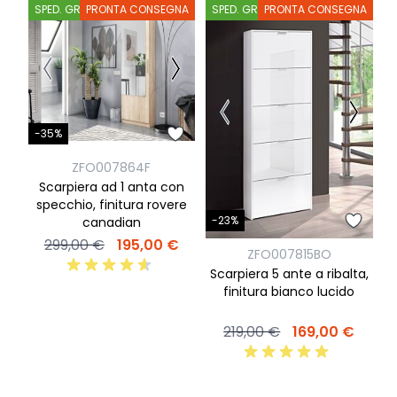
SPED. GRATIS
PRONTA CONSEGNA
SPED. GRATIS
PRONTA CONSEGNA
S
-35%
-
ZFO007864F
Scarpiera ad 1 anta con
S
specchio, finitura rovere
-23%
canadian
299,00 €
195,00 €
ZFO007815BO
Scarpiera 5 ante a ribalta,
finitura bianco lucido
219,00 €
169,00 €