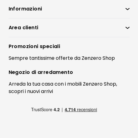
Informazioni
Zenzero Shop
Condizioni di vendita
Area clienti
Accedi
Privacy policy
Registrati
Promozioni speciali
Preferenze Cookies
Il mio account
Sempre tantissime
offerte
da Zenzero Shop
Termini e condizioni
Bonus Mobili
Contatti
Negozio di
arredamento
Blog Arredamento
FAQ
Arreda la tua casa con i mobili Zenzero Shop,
scopri i
nuovi arrivi
Pagamenti
Reso