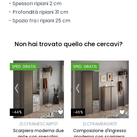
- Spessori ripiani 2 cm
- Profondità ripiani 31 cm
- Spazio fra i ripiani 25 cm
Non hai trovato quello che cercavi?
SPED. GRATIS
SPED. GRATIS
S
-
-44%
-46%
ZLCFRAMESCARP01
ZLCFRAMEINGR01
C
Scarpiera moderna due
Composizione d'ingresso
ante con specchio,
moderna con scarpiera,