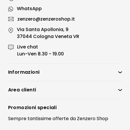
WhatsApp
zenzero@zenzeroshop.it
Via Santa Apollonia, 9
37044 Cologna Veneta VR
Live chat
Lun-Ven 8.30 - 19.00
Informazioni
Zenzero Shop
Condizioni di vendita
Area clienti
Accedi
Privacy policy
Registrati
Promozioni speciali
Preferenze Cookies
Il mio account
Sempre tantissime
offerte
da Zenzero Shop
Termini e condizioni
Bonus Mobili