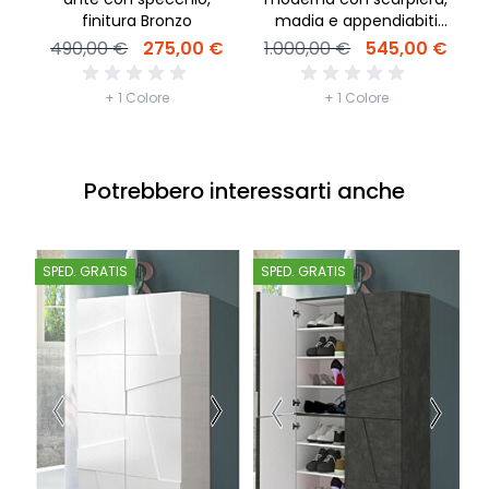
finitura Bronzo
madia e appendiabiti
colore Bronzo
490,00 €
275,00 €
1.000,00 €
545,00 €
+ 1 Colore
+ 1 Colore
Potrebbero interessarti anche
SPED. GRATIS
SPED. GRATIS
S
-