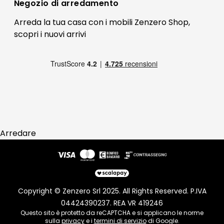
Contatti
Negozio di
arredamento
Blog Arredamento
FAQ
Arreda la tua casa con i mobili Zenzero Shop,
scopri i
nuovi arrivi
Pagamenti
Reso
Arredare
Copyright © Zenzero Srl 2025. All Rights Reserved. P.IVA
04424390237. REA VR 419246
Questo sito è protetto da reCAPTCHA e si applicano le norme
sulla
privacy
e i
termini di servizio
di Google.