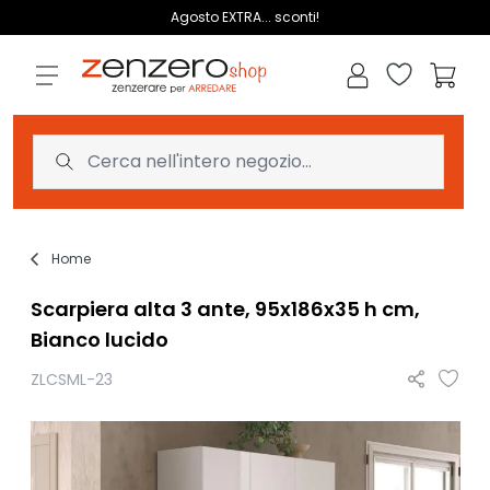
Salta al contenuto
Agosto EXTRA... sconti!
Lista dei des
Carrell
Home
Scarpiera alta 3 ante, 95x186x35 h cm,
Bianco lucido
ZLCSML-23