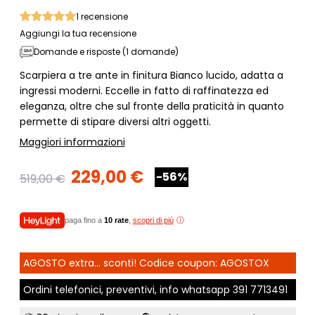
1
recensione
Aggiungi la tua recensione
Domande e risposte (1 domande)
Scarpiera a tre ante in finitura Bianco lucido, adatta a
ingressi moderni. Eccelle in fatto di raffinatezza ed
eleganza, oltre che sul fronte della praticità in quanto
permette di stipare diversi altri oggetti.
Maggiori informazioni
229,00 €
-56%
519,00 €
paga fino a
10 rate
,
scopri di più
AGOSTO extra... sconti! Codice coupon: AGOSTOX
Ordini telefonici, preventivi, info whatsapp
391 7713491