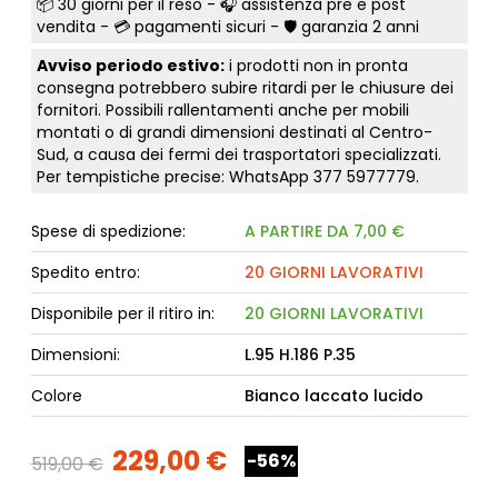
📦
30 giorni per il reso
- 🎧 assistenza pre e post
vendita - 💳
pagamenti sicuri
- 🛡️ garanzia 2 anni
Avviso periodo estivo:
i prodotti non in pronta
consegna potrebbero subire ritardi per le chiusure dei
fornitori. Possibili rallentamenti anche per mobili
montati o di grandi dimensioni destinati al Centro-
Sud, a causa dei fermi dei trasportatori specializzati.
Per tempistiche precise: WhatsApp
377 5977779
.
Spese di spedizione:
A PARTIRE DA 7,00 €
Spedito entro:
20 GIORNI LAVORATIVI
Disponibile per il ritiro in:
20 GIORNI LAVORATIVI
Dimensioni:
L.95 H.186 P.35
Colore
Bianco laccato lucido
229,00 €
-56%
519,00 €