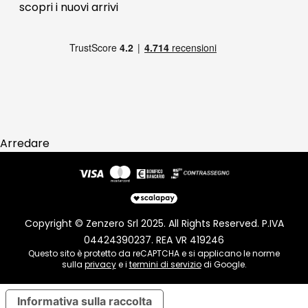
scopri i
nuovi arrivi
Pagamenti
Reso
Arredare
Copyright © Zenzero Srl 2025. All Rights Reserved. P.IVA
04424390237. REA VR 419246
Questo sito è protetto da reCAPTCHA e si applicano le norme
sulla
privacy
e i
termini di servizio
di Google.
Informativa sulla raccolta