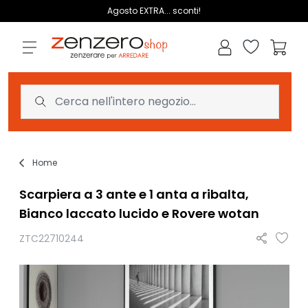
Salta al contenuto
Agosto EXTRA... sconti!
Lista dei des
Carrell
Home
Scarpiera a 3 ante e 1 anta a ribalta,
Bianco laccato lucido e Rovere wotan
ZTC22710244