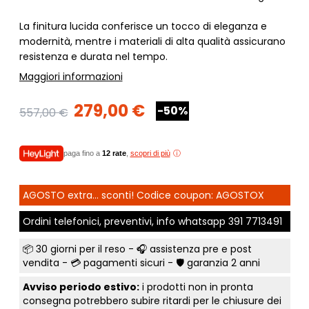
La finitura lucida conferisce un tocco di eleganza e
modernità, mentre i materiali di alta qualità assicurano
resistenza e durata nel tempo.
Maggiori informazioni
279,00 €
-50%
557,00 €
paga fino a
12 rate
,
scopri di più
AGOSTO extra... sconti! Codice coupon: AGOSTOX
Ordini telefonici, preventivi, info whatsapp
391 7713491
📦
30 giorni per il reso
- 🎧 assistenza pre e post
vendita - 💳
pagamenti sicuri
- 🛡️ garanzia 2 anni
Avviso periodo estivo:
i prodotti non in pronta
consegna potrebbero subire ritardi per le chiusure dei