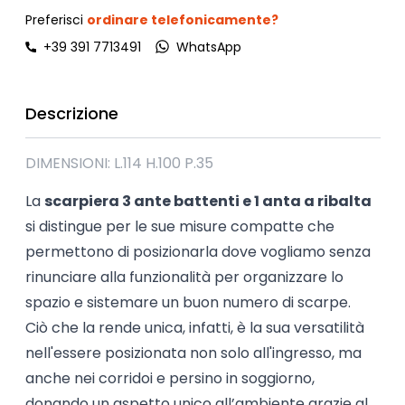
Preferisci
ordinare telefonicamente?
+39 391 7713491
WhatsApp
Descrizione
DIMENSIONI: L.114 H.100 P.35
La
scarpiera 3 ante battenti e 1 anta a ribalta
si distingue per le sue misure compatte che
permettono di posizionarla dove vogliamo senza
rinunciare alla funzionalità per organizzare lo
spazio e sistemare un buon numero di scarpe.
Ciò che la rende unica, infatti, è la sua versatilità
nell'essere posizionata non solo all'ingresso, ma
anche nei corridoi e persino in soggiorno,
donando un aspetto unico all’ambiente grazie al