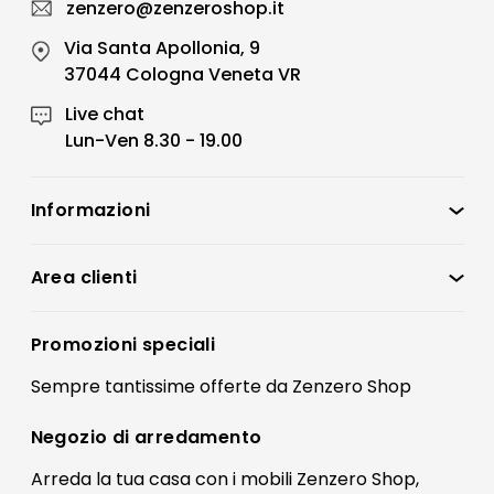
zenzero@zenzeroshop.it
Via Santa Apollonia, 9
37044 Cologna Veneta VR
Live chat
Lun-Ven 8.30 - 19.00
Informazioni
Zenzero Shop
Condizioni di vendita
Area clienti
Accedi
Privacy policy
Registrati
Promozioni speciali
Preferenze Cookies
Il mio account
Sempre tantissime
offerte
da Zenzero Shop
Termini e condizioni
Bonus Mobili
Contatti
Negozio di
arredamento
Blog Arredamento
FAQ
Arreda la tua casa con i mobili Zenzero Shop,