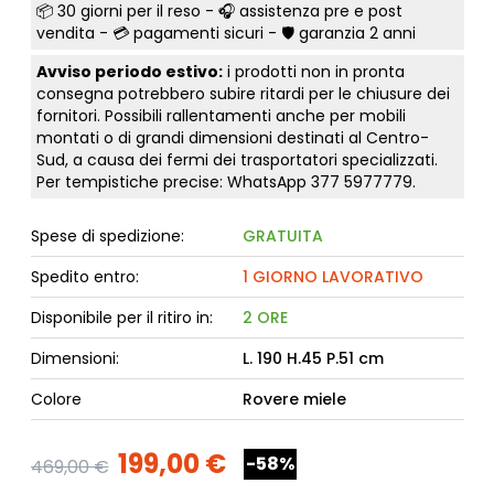
📦
30 giorni per il reso
- 🎧 assistenza pre e post
vendita - 💳
pagamenti sicuri
- 🛡️ garanzia 2 anni
Avviso periodo estivo:
i prodotti non in pronta
consegna potrebbero subire ritardi per le chiusure dei
fornitori. Possibili rallentamenti anche per mobili
montati o di grandi dimensioni destinati al Centro-
Sud, a causa dei fermi dei trasportatori specializzati.
Per tempistiche precise: WhatsApp
377 5977779
.
Spese di spedizione:
GRATUITA
Spedito entro:
1 GIORNO LAVORATIVO
Disponibile per il ritiro in:
2 ORE
Dimensioni:
L. 190 H.45 P.51 cm
Colore
Rovere miele
199,00 €
-58%
469,00 €