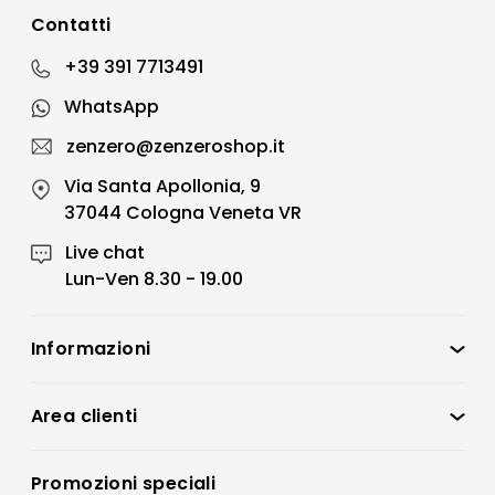
Contatti
+39 391 7713491
WhatsApp
zenzero@zenzeroshop.it
Via Santa Apollonia, 9
37044 Cologna Veneta VR
Live chat
Lun-Ven 8.30 - 19.00
Informazioni
Zenzero Shop
Condizioni di vendita
Area clienti
Accedi
Privacy policy
Registrati
Promozioni speciali
Preferenze Cookies