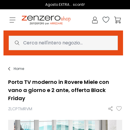
Salta al contenuto
Agosto EXTRA... sconti!
Lista dei des
Carrell
Home
Porta TV moderno in Rovere Miele con
vano a giorno e 2 ante, offerta Black
Friday
ZLCPTMRVM