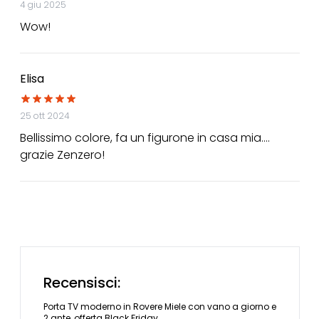
4 giu 2025
Wow!
Elisa
25 ott 2024
Bellissimo colore, fa un figurone in casa mia....
grazie Zenzero!
Recensisci:
Porta TV moderno in Rovere Miele con vano a giorno e
2 ante, offerta Black Friday