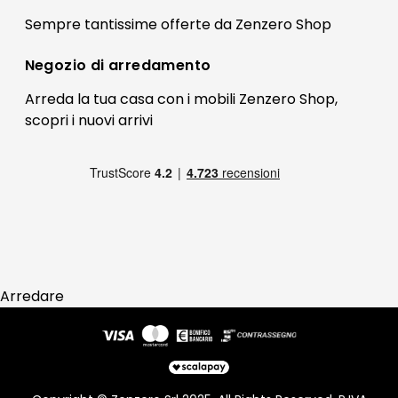
Il mio account
Sempre tantissime
offerte
da Zenzero Shop
Termini e condizioni
Bonus Mobili
Contatti
Negozio di
arredamento
Blog Arredamento
FAQ
Arreda la tua casa con i mobili Zenzero Shop,
scopri i
nuovi arrivi
Pagamenti
Reso
Arredare