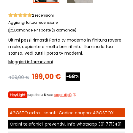
2
recensioni
Aggiungi la tua recensione
Domande e risposte (3 domande)
Ultimi pezzi rimasti! Porta tv moderno in finitura rovere
miele, capiente e molto ben rifinito. Illumina la tua
stanza. Vedi tutti i
porta tv moderni
.
Maggiori informazioni
199,00 €
-58%
469,00 €
paga fino a
8 rate
,
scopri di più
AGOSTO extra... sconti! Codice coupon: AGOSTOX
Ordini telefonici, preventivi, info whatsapp
391 7713491