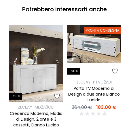
Potrebbero interessarti anche
PRONTA CONSEGNA
-50%
-
ZLCEAY-PTVG2ABI
Porta TV Moderno di
Design a due ante Bianco
-53%
Lucido
364,00 €
183,00 €
ZLCEAY-MD2A3CBI
Credenza Moderna, Madia
di Design, 2 ante e 3
cassetti, Bianco Lucido