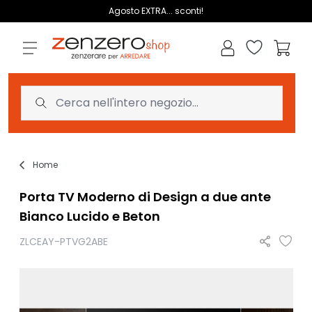
Salta al contenuto
Agosto EXTRA... sconti!
Lista dei des
Carrell
Home
Porta TV Moderno di Design a due ante
Bianco Lucido e Beton
ZLCEAY-PTVG2ABE