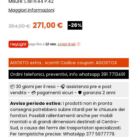
Misure: L.181 H.44 P.42
Maggiori informazioni
271,00 €
-26%
364,00 €
paga fino a
12 rate
,
scopri di più
AGOSTO extra... sconti! Codice coupon: AGOSTOX
Ordini telefonici, preventivi, info whatsapp
391 7713491
📦
30 giorni per il reso
- 🎧 assistenza pre e post
vendita - 💳
pagamenti sicuri
- 🛡️ garanzia 2 anni
Avviso periodo estivo:
i prodotti non in pronta
consegna potrebbero subire ritardi per le chiusure dei
fornitori. Possibili rallentamenti anche per mobili
montati o di grandi dimensioni destinati al Centro-
Sud, a causa dei fermi dei trasportatori specializzati.
Per tempistiche precise: WhatsApp
377 5977779
.