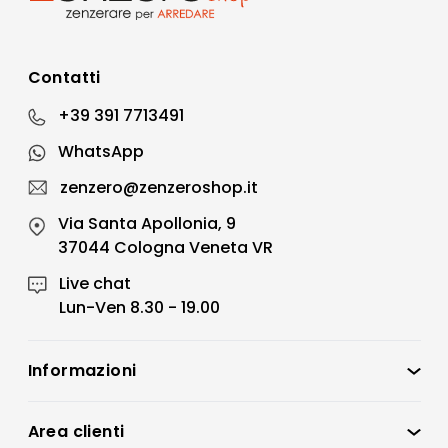
Contatti
+39 391 7713491
WhatsApp
zenzero@zenzeroshop.it
Via Santa Apollonia, 9
37044 Cologna Veneta VR
Live chat
Lun-Ven 8.30 - 19.00
Informazioni
Zenzero Shop
Condizioni di vendita
Area clienti