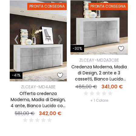
PRONTA CONSEGNA
PRONTA CONSEGNA
-30%
-
ZLCEAY-MD2A3CBE
Credenza Moderna, Madia
di Design, 2 ante e 3
D
-41%
cassetti, Bianco Lucido
con frontali Beton
486,00 €
341,00 €
ZLCEAY-MD4ABE
Offerta credenza
Moderna, Madia di Design,
+ 1 Colore
4 ante, Bianco Lucido con
frontali Beton
581,00 €
342,00 €