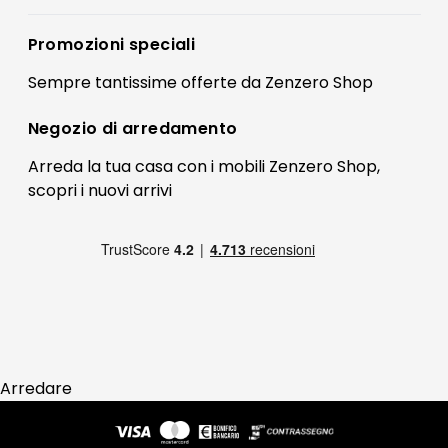
Accedi
Privacy policy
Registrati
Promozioni speciali
Preferenze Cookies
Il mio account
Sempre tantissime
offerte
da Zenzero Shop
Termini e condizioni
Bonus Mobili
Contatti
Negozio di
arredamento
Blog Arredamento
FAQ
Arreda la tua casa con i mobili Zenzero Shop,
scopri i
nuovi arrivi
Pagamenti
Reso
Arredare