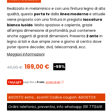
Realizzato in melaminico e con una finitura legno di alta
qualItà, questo
porta tv
dalla
linea moderna
e attuale
viene proposto con una finitura in pregiata
laccatura
bianco lucido
. Molto spazioso e capiente, grazie
all'ampia dimensione di profondità, può contenere
anche oggetti di grandi dimensioni. Presenta
2 ante
in
legno ai lati e due ampie zone a giorno al centro dove
poter riporre decoder, dvd, telecomandi, ecc.
Maggiori informazioni
169,00 €
-59%
411,00 €
paga fino a
8 rate
,
scopri di più
AGOSTO extra... sconti! Codice coupon: AGOSTOX
Ordini telefonici, preventivi, info whatsapp
391 7713491