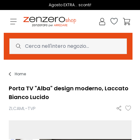
Salta al contenuto
Agosto EXTRA... sconti!
Lista dei des
Carrell
Home
Porta TV "Alba" design moderno, Laccato
Bianco Lucido
ZLCAML-TVP