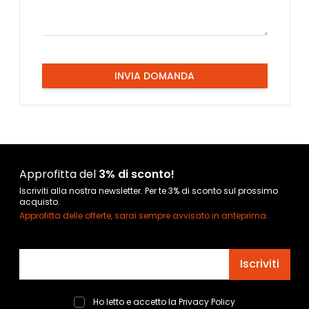
INVIA DOMANDA
Approfitta del
3% di sconto!
Iscriviti alla nostra newsletter. Per te 3% di sconto sul prossimo
acquisto.
Approfitta delle offerte, sarai sempre avvisato in anteprima.
Indirizzo email
Iscriviti
Ho letto e accetto la
Privacy Policy