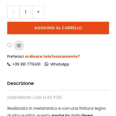
Quantità
-
+
AGGIUNGI AL CARRELLO
Preferisci
ordinare telefonicamente?
+39 391 7713491
WhatsApp
Descrizione
DIMENSIONI: L.140 H.45 P.50
Realizzato in melaminico e con una finitura legno
di alta qualItà, questo
porta tv
dalla
linea