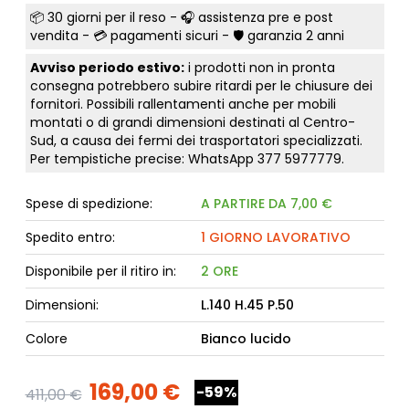
📦
30 giorni per il reso
- 🎧 assistenza pre e post
vendita - 💳
pagamenti sicuri
- 🛡️ garanzia 2 anni
Avviso periodo estivo:
i prodotti non in pronta
consegna potrebbero subire ritardi per le chiusure dei
fornitori. Possibili rallentamenti anche per mobili
montati o di grandi dimensioni destinati al Centro-
Sud, a causa dei fermi dei trasportatori specializzati.
Per tempistiche precise: WhatsApp
377 5977779
.
Spese di spedizione:
A PARTIRE DA 7,00 €
Spedito entro:
1 GIORNO LAVORATIVO
Disponibile per il ritiro in:
2 ORE
Dimensioni:
L.140 H.45 P.50
Colore
Bianco lucido
169,00 €
-59%
411,00 €