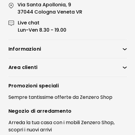
Via Santa Apollonia, 9
37044 Cologna Veneta VR
Live chat
Lun-Ven 8.30 - 19.00
Informazioni
Zenzero Shop
Condizioni di vendita
Area clienti
Accedi
Privacy policy
Registrati
Promozioni speciali
Preferenze Cookies
Il mio account
Sempre tantissime
offerte
da Zenzero Shop
Termini e condizioni
Bonus Mobili
Contatti
Negozio di
arredamento
Blog Arredamento
FAQ
Arreda la tua casa con i mobili Zenzero Shop,
scopri i
nuovi arrivi
Pagamenti