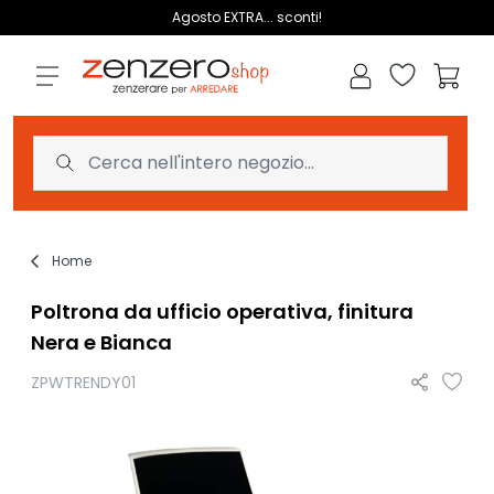
Salta al contenuto
Agosto EXTRA... sconti!
Lista dei des
Carrell
Home
Poltrona da ufficio operativa, finitura
Nera e Bianca
ZPWTRENDY01