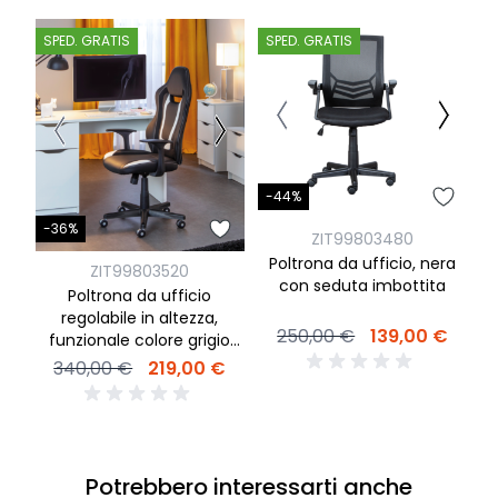
SPED. GRATIS
SPED. GRATIS
S
-44%
-
-36%
ZIT99803480
Poltrona da ufficio, nera
Po
ZIT99803520
con seduta imbottita
Poltrona da ufficio
regolabile in altezza,
250,00 €
139,00 €
funzionale colore grigio
scuro
340,00 €
219,00 €
Potrebbero interessarti anche