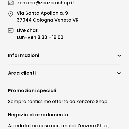
zenzero@zenzeroshop.it
Via Santa Apollonia, 9
37044 Cologna Veneta VR
Live chat
Lun-Ven 8.30 - 19.00
Informazioni
Zenzero Shop
Condizioni di vendita
Area clienti
Accedi
Privacy policy
Registrati
Promozioni speciali
Preferenze Cookies
Il mio account
Sempre tantissime
offerte
da Zenzero Shop
Termini e condizioni
Bonus Mobili
Contatti
Negozio di
arredamento
Blog Arredamento
FAQ
Arreda la tua casa con i mobili Zenzero Shop,