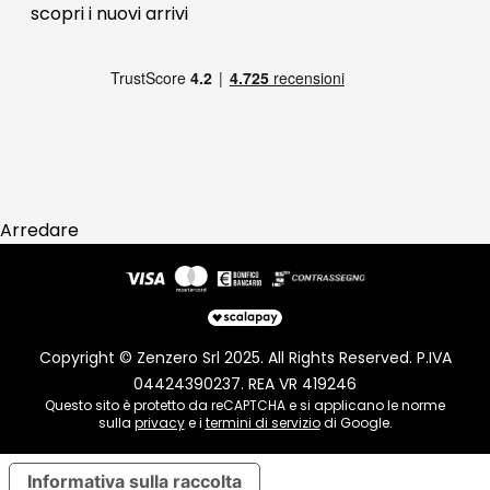
scopri i
nuovi arrivi
Pagamenti
Reso
Arredare
Copyright © Zenzero Srl 2025. All Rights Reserved. P.IVA
04424390237. REA VR 419246
Questo sito è protetto da reCAPTCHA e si applicano le norme
sulla
privacy
e i
termini di servizio
di Google.
Informativa sulla raccolta