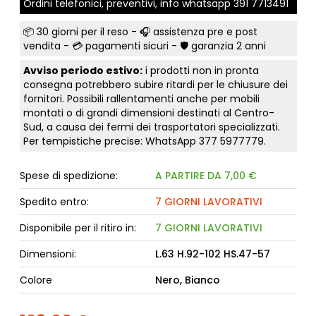
Ordini telefonici, preventivi, info whatsapp
391 7713491
📦
30 giorni per il reso
- 🎧 assistenza pre e post
vendita - 💳
pagamenti sicuri
- 🛡️ garanzia 2 anni
Avviso periodo estivo:
i prodotti non in pronta
consegna potrebbero subire ritardi per le chiusure dei
fornitori. Possibili rallentamenti anche per mobili
montati o di grandi dimensioni destinati al Centro-
Sud, a causa dei fermi dei trasportatori specializzati.
Per tempistiche precise: WhatsApp
377 5977779
.
Spese di spedizione:
A PARTIRE DA 7,00 €
Spedito entro:
7 GIORNI LAVORATIVI
Disponibile per il ritiro in:
7 GIORNI LAVORATIVI
Dimensioni:
L.63 H.92-102 HS.47-57
Colore
Nero, Bianco