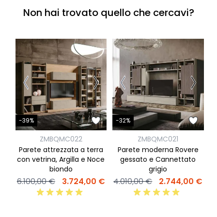
Non hai trovato quello che cercavi?
-
-39%
-32%
ZMBQMC022
ZMBQMC021
P
Parete attrezzata a terra
Parete moderna Rovere
l
con vetrina, Argilla e Noce
gessato e Cannettato
biondo
grigio
6
6.100,00 €
3.724,00 €
4.010,00 €
2.744,00 €