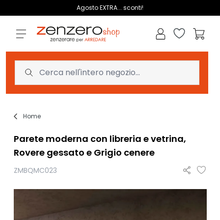
Salta al contenuto
Agosto EXTRA... sconti!
Lista dei des
Carrell
Home
Parete moderna con libreria e vetrina,
Rovere gessato e Grigio cenere
ZMBQMC023