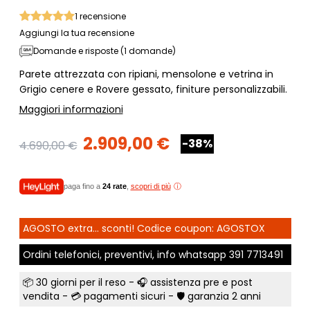
1
recensione
Aggiungi la tua recensione
Domande e risposte (1 domande)
Parete attrezzata con ripiani, mensolone e vetrina in
Grigio cenere e Rovere gessato, finiture personalizzabili.
Maggiori informazioni
2.909,00 €
-38%
4.690,00 €
paga fino a
24 rate
,
scopri di più
AGOSTO extra... sconti! Codice coupon: AGOSTOX
Ordini telefonici, preventivi, info whatsapp
391 7713491
📦
30 giorni per il reso
- 🎧 assistenza pre e post
vendita - 💳
pagamenti sicuri
- 🛡️ garanzia 2 anni