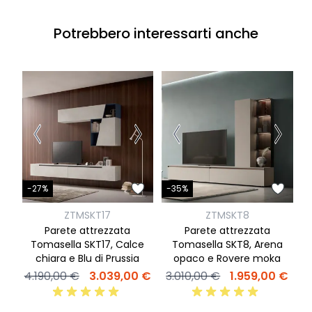
Potrebbero interessarti anche
-
-27%
-35%
ZTMSKT17
ZTMSKT8
P
Parete attrezzata
Parete attrezzata
S
Tomasella SKT17, Calce
Tomasella SKT8, Arena
chiara e Blu di Prussia
opaco e Rovere moka
4
4.190,00 €
3.039,00 €
3.010,00 €
1.959,00 €