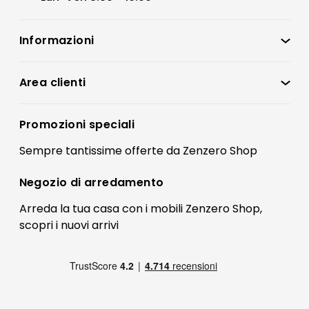
Informazioni
Zenzero Shop
Condizioni di vendita
Area clienti
Accedi
Privacy policy
Registrati
Promozioni speciali
Preferenze Cookies
Il mio account
Sempre tantissime
offerte
da Zenzero Shop
Termini e condizioni
Bonus Mobili
Contatti
Negozio di
arredamento
Blog Arredamento
FAQ
Arreda la tua casa con i mobili Zenzero Shop,
scopri i
nuovi arrivi
Pagamenti
Reso