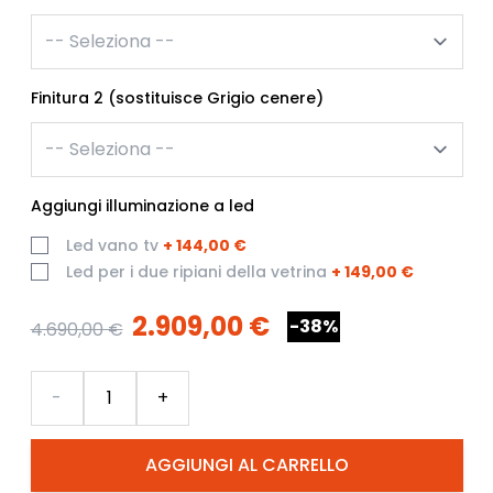
Finitura 2 (sostituisce Grigio cenere)
Aggiungi illuminazione a led
Led vano tv
+
144,00 €
Led per i due ripiani della vetrina
+
149,00 €
2.909,00 €
-38%
4.690,00 €
Quantità
-
+
AGGIUNGI AL CARRELLO