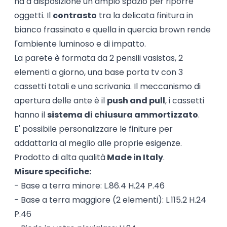
ha a disposizione un ampio spazio per riporre
oggetti. Il
contrasto
tra la delicata finitura in
bianco frassinato e quella in quercia brown rende
l'ambiente luminoso e di impatto.
La parete è formata da 2 pensili vasistas, 2
elementi a giorno, una base porta tv con 3
cassetti totali e una scrivania. Il meccanismo di
apertura delle ante è il
push and pull
, i cassetti
hanno il
sistema di chiusura ammortizzato
.
E' possibile personalizzare le finiture per
addattarla al meglio alle proprie esigenze.
Prodotto di alta qualità
Made in Italy
.
Misure specifiche:
- Base a terra minore: L.86.4 H.24 P.46
- Base a terra maggiore (2 elementi): L.115.2 H.24
P.46