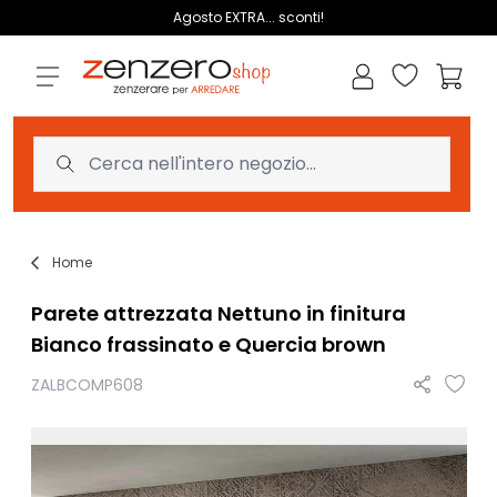
Salta al contenuto
Agosto EXTRA... sconti!
Lista dei des
Carrell
Home
Parete attrezzata Nettuno in finitura
Bianco frassinato e Quercia brown
ZALBCOMP608