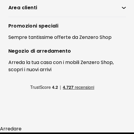
Condizioni di vendita
Area clienti
Accedi
Privacy policy
Registrati
Promozioni speciali
Preferenze Cookies
Il mio account
Sempre tantissime
offerte
da Zenzero Shop
Termini e condizioni
Bonus Mobili
Contatti
Negozio di
arredamento
Blog Arredamento
FAQ
Arreda la tua casa con i mobili Zenzero Shop,
scopri i
nuovi arrivi
Pagamenti
Reso
Arredare