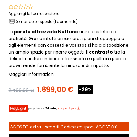
Aggiungi la tua recensione
Domande e risposte (1 domande)
La
parete attrezzata Nettuno
unisce estetica a
praticità. Grazie infatti ai numerosi piani di appoggio e
agli elementi con cassetti e vasistas si ha a disposizione
un ampio spazio per riporre oggetti. Il
contrasto
tra la
delicata finitura in bianco frassinato e quella in quercia
brown rende l'ambiente luminoso e di impatto.
Maggiori informazioni
1.699,00 €
-29%
2.400,00 €
paga fino a
24 rate
,
scopri di più
AGOSTO extra... sconti! Codice coupon: AGOSTOX