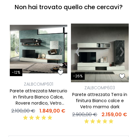
Non hai trovato quello che cercavi?
-12%
-
-26%
ZALBCOMP601
ZALBCOMP603
Parete attrezzata Mercurio
P
Parete attrezzata Terra in
in finitura Bianco Calce,
finitura Bianco calce e
Rovere nordico, Vetro
Vetro marmo dark
marmo white e Vetro
2.100,00 €
1.849,00 €
2
2.900,00 €
2.159,00 €
antracite