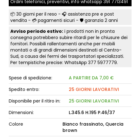
Ordini telefonici, preventivi, info whatsapp
391 7713491
📦
30 giorni per il reso
- 🎧 assistenza pre e post
vendita - 💳
pagamenti sicuri
- 🛡️ garanzia 2 anni
Avviso periodo estivo:
i prodotti non in pronta
consegna potrebbero subire ritardi per le chiusure dei
fornitori. Possibili rallentamenti anche per mobili
montati o di grandi dimensioni destinati al Centro-
Sud, a causa dei fermi dei trasportatori specializzati.
Per tempistiche precise: WhatsApp
377 5977779
.
Spese di spedizione:
A PARTIRE DA 7,00 €
Spedito entro:
25 GIORNI LAVORATIVI
Disponibile per il ritiro in:
25 GIORNI LAVORATIVI
Dimensioni:
L.345.6 H.195 P.46/37
Colore
Bianco frassinato, Quercia
brown