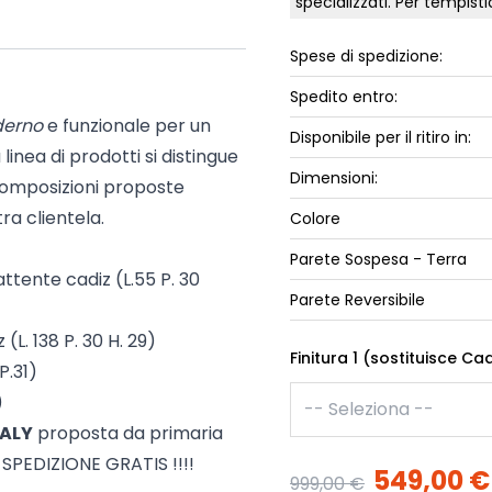
specializzati. Per tempis
ork
Luna Top
iccione
Spese di spedizione:
Armadi e 
Letti cont
Spedito entro:
ip
Letto, co
derno
e funzionale per un
Disponibile per il ritiro in:
Letti Plus
inea di prodotti si distingue
Dimensioni:
Camere m
 composizioni proposte
Mostra tu
ra clientela.
Colore
Parete Sospesa - Terra
ttente cadiz (L.55 P. 30
Parete Reversibile
(L. 138 P. 30 H. 29)
Finitura 1 (sostituisce Cad
P.31)
)
TALY
proposta da primaria
SPEDIZIONE GRATIS !!!!
549,00 €
999,00 €