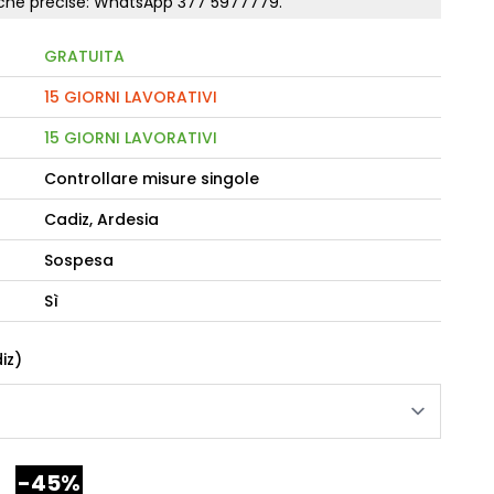
tiche precise: WhatsApp
377 5977779
.
GRATUITA
camere Like
enitore Stella
15 GIORNI LAVORATIVI
mò, armadio Atlantic
15 GIORNI LAVORATIVI
Controllare misure singole
oderne notte Miss
tti
Cadiz, Ardesia
Sospesa
Sì
iz)
-45%