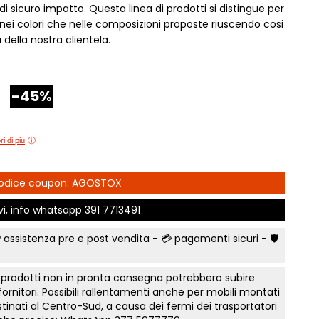
 sicuro impatto. Questa linea di prodotti si distingue per
e Comfort
Comò e Comodini
Mostra tutti
Lettini e letti montessoriano
nei colori che nelle composizioni proposte riuscendo cosi
t
Bruxelles
Vichinga
Librerie per camerette
della nostra clientela.
letti Classic
Camerette classiche
i
Scrivania ragazzo
madi Industry
Aloe Young
Sedia cameretta
modini, armadi
Luna young
-45%
Collezione Zit
Collezione Nemo
fficio
Scegli il colore
 camere Tortora
Collezione Color
Prima infanzia
i di più
 gruppi collezione
Collezione Kaleido
Smart Working cameretta
Mostra tutti
Letto a soppalco
rking
 Codice coupon: AGOSTOX
Letti contenitore camerette
to notte Surf
ivi, info whatsapp
391 7713491
Mostra tutti
a
nto notte Sabbia
 assistenza pre e post vendita - 💳
pagamenti sicuri
- 🛡️
e Orizzonte
onente
 prodotti non in pronta consegna potrebbero subire
 fornitori. Possibili rallentamenti anche per mobili montati
te Tomasella
tinati al Centro-Sud, a causa dei fermi dei trasportatori
a letto notte Apache