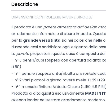
Descrizione
Madie industrial New Y
Mobili sala moderna P
Mobili Blu
DIMENSIONI: CONTROLLARE MISURE SINGOLE
Mobili da soggiorno Str
Il prodotto è una
parete attrezzata dal design mo
Collezione Beta 2.0
arredamento informale e di sicuro impatto. Questa l
Collezione Mango
per la
grande versatilità
sia nei colori che nelle
Mobili Tomasella
riuscendo cosi a soddisfare ogni esigenza della nost
Mostra tutti
La
parete
proposta in questo caso è composta da:
- n° 3 pensili/cubi sospeso con apertura ad anta ba
H.50)
- n° 1 pensile sospeso anta/ribalta orizzontale cadiz 
- n° 2 vani piaccoli a giorno rovere miele (L.29 H.29 
- n° 1 mensola finitura Ardesia Chiara (L.150 H.8 P.51
Prodotto di alta qualità esclusivamente
MADE IN I
azienda leader nel settore arredamento moderno. 