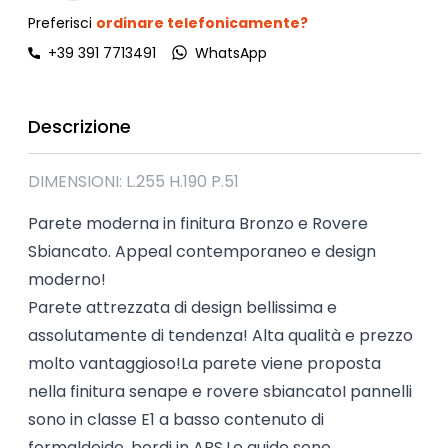
Preferisci
ordinare telefonicamente?
+39 391 7713491
WhatsApp
Descrizione
DIMENSIONI: L.255 H.190 P.51
Parete moderna in finitura Bronzo e Rovere
Sbiancato. Appeal contemporaneo e design
moderno!
Parete attrezzata di design bellissima e
assolutamente di tendenza! Alta qualità e prezzo
molto vantaggioso!La parete viene proposta
nella finitura senape e rovere sbiancatoI pannelli
sono in classe E1 a basso contenuto di
formaldeide, bordi in ABS.Le guide sono