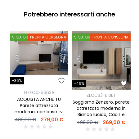
Potrebbero interessarti anche
SPED. GRATIS
PRONTA CONSEGNA
SPED. GRATIS
PRONTA CONSEGNA
S
-36%
-
-46%
GZFO0F6663A
ZLCCB3-BIBET
ACQUISTA ANCHE TU
S
Soggiorno Zenzero, parete
Parete attrezzata
attrezzata moderna in
moderna, con base tv,
Bianco lucido, Cadiz e
pensili e mensola, bianco
439,00 €
279,00 €
Mercure
499,00 €
269,00 €
artik e rovere canadian