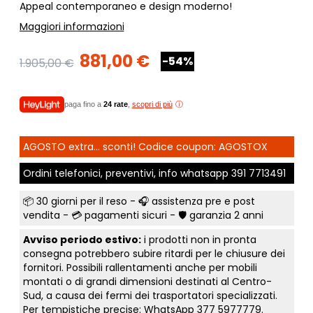
Appeal contemporaneo e design moderno!
Maggiori informazioni
881,00 €
-54%
1.905,00 €
paga fino a
24 rate
,
scopri di più
AGOSTO extra... sconti! Codice coupon: AGOSTOX
Ordini telefonici, preventivi, info whatsapp
391 7713491
📦
30 giorni per il reso
- 🎧 assistenza pre e post
vendita - 💳
pagamenti sicuri
- 🛡️ garanzia 2 anni
Avviso periodo estivo:
i prodotti non in pronta
consegna potrebbero subire ritardi per le chiusure dei
fornitori. Possibili rallentamenti anche per mobili
montati o di grandi dimensioni destinati al Centro-
Sud, a causa dei fermi dei trasportatori specializzati.
Per tempistiche precise: WhatsApp
377 5977779
.