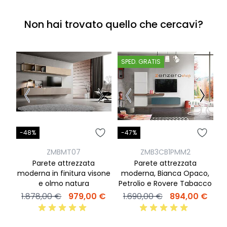
Non hai trovato quello che cercavi?
SPED. GRATIS
-48%
-47%
-
ZMBMT07
ZMB3CB1PMM2
Parete attrezzata
Parete attrezzata
moderna in finitura visone
moderna, Bianca Opaco,
l
e olmo natura
Petrolio e Rovere Tabacco
1.878,00 €
979,00 €
1.690,00 €
894,00 €
2