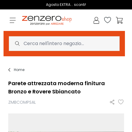
Salta al contenuto
Agosto EXTRA... sconti!
Lista dei des
Carrell
Home
Parete attrezzata moderna finitura
Bronzo e Rovere Sbiancato
ZMBCOMPSAL