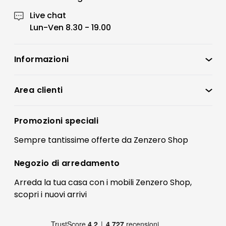
Live chat
Lun-Ven 8.30 - 19.00
Informazioni
Zenzero Shop
Condizioni di vendita
Area clienti
Accedi
Privacy policy
Registrati
Promozioni speciali
Preferenze Cookies
Il mio account
Sempre tantissime
offerte
da Zenzero Shop
Termini e condizioni
Bonus Mobili
Contatti
Negozio di
arredamento
Blog Arredamento
FAQ
Arreda la tua casa con i mobili Zenzero Shop,
scopri i
nuovi arrivi
Pagamenti
Reso