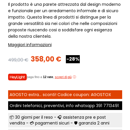
Il prodotto è una parete attrezzata dal design moderno
e funzionale per un arredamento informale e di sicuro
impatto. Questa linea di prodotti si distingue per la
grande versatilità sia nei colori che nelle composizioni
proposte riuscendo cosi a soddisfare ogni esigenza
della nostra clientela.
Maggiori informazioni
358,00 €
-28%
499,00 €
paga fino a
12 rate
,
scopri di più
AGOSTO extra... sconti! Codice coupon: AGOSTOX
Ordini telefonici, preventivi, info whatsapp
391 7713491
📦
30 giorni per il reso
- 🎧 assistenza pre e post
vendita - 💳
pagamenti sicuri
- 🛡️ garanzia 2 anni