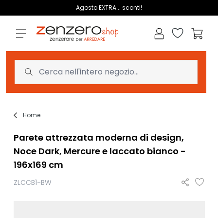
Salta al contenuto
Agosto EXTRA... sconti!
Lista dei des
Carrell
Home
Parete attrezzata moderna di design,
Noce Dark, Mercure e laccato bianco -
196x169 cm
ZLCCB1-BW