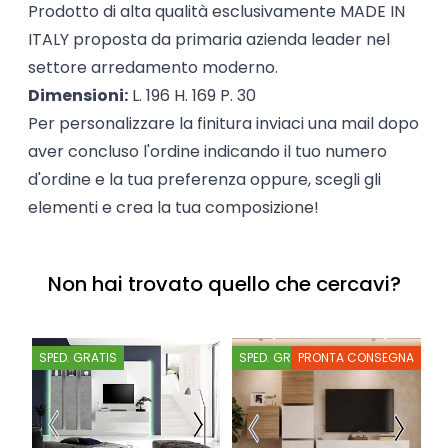
Prodotto di alta qualità esclusivamente MADE IN
ITALY proposta da primaria azienda leader nel
settore arredamento moderno.
Dimensioni:
L. 196 H. 169 P. 30
Per personalizzare la finitura inviaci una mail dopo
aver concluso l'ordine indicando il tuo numero
d'ordine e la tua preferenza oppure, scegli gli
elementi e crea la tua composizione!
Non hai trovato quello che cercavi?
SPED. GRATIS
SPED. GRATIS
PRONTA CONSEGNA
S