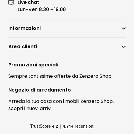
Live chat
Lun-Ven 8.30 - 19.00
Informazioni
Zenzero Shop
Condizioni di vendita
Area clienti
Accedi
Privacy policy
Registrati
Promozioni speciali
Preferenze Cookies
Il mio account
Sempre tantissime
offerte
da Zenzero Shop
Termini e condizioni
Bonus Mobili
Contatti
Negozio di
arredamento
Blog Arredamento
FAQ
Arreda la tua casa con i mobili Zenzero Shop,
scopri i
nuovi arrivi
Pagamenti
Reso