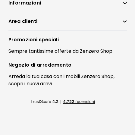
Informazioni
Zenzero Shop
Condizioni di vendita
Area clienti
Accedi
Privacy policy
Registrati
Promozioni speciali
Preferenze Cookies
Il mio account
Sempre tantissime
offerte
da Zenzero Shop
Termini e condizioni
Bonus Mobili
Contatti
Negozio di
arredamento
Blog Arredamento
FAQ
Arreda la tua casa con i mobili Zenzero Shop,
scopri i
nuovi arrivi
Pagamenti
Reso