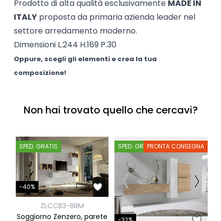
Prodotto di alta qualità esclusivamente
MADE IN
ITALY
proposta da primaria azienda leader nel
settore arredamento moderno.
Dimensioni L.244 H.169 P.30
Oppure, scegli gli elementi e crea la tua
composizione!
Non hai trovato quello che cercavi?
SPED. GRATIS
SPED. GRATIS
PRONTA CONSEGNA
S
-40%
ZLCCB3-BRM
-
Soggiorno Zenzero, parete
-32%