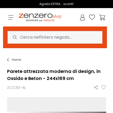
Salta al contenuto
Agosto EXTRA... sconti!
Lista dei des
Carrell
Home
Parete attrezzata moderna di design, in
Ossido e Beton - 244x169 cm
ZLCCB3-AL