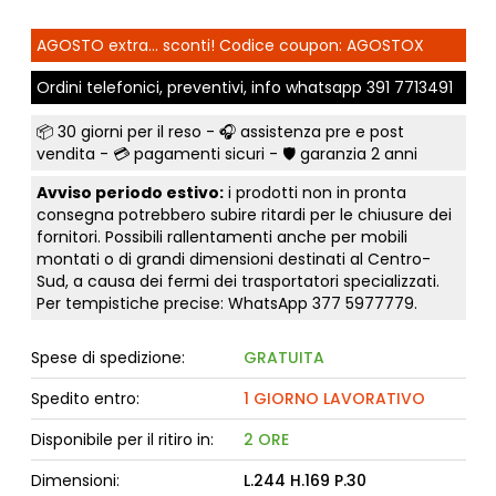
AGOSTO extra... sconti! Codice coupon: AGOSTOX
Ordini telefonici, preventivi, info whatsapp
391 7713491
📦
30 giorni per il reso
- 🎧 assistenza pre e post
vendita - 💳
pagamenti sicuri
- 🛡️ garanzia 2 anni
Avviso periodo estivo:
i prodotti non in pronta
consegna potrebbero subire ritardi per le chiusure dei
fornitori. Possibili rallentamenti anche per mobili
montati o di grandi dimensioni destinati al Centro-
Sud, a causa dei fermi dei trasportatori specializzati.
Per tempistiche precise: WhatsApp
377 5977779
.
Spese di spedizione:
GRATUITA
Spedito entro:
1 GIORNO LAVORATIVO
Disponibile per il ritiro in:
2 ORE
Dimensioni:
L.244 H.169 P.30