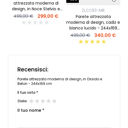
attrezzata moderna di
design, in Noce Stelvio e
ZLCCB3-MB
P
laccato bianco - 270x180
499,00 €
299,00 €
Parete attrezzata
cm
moderna di design, cadiz e
bianco lucido - 244x169
cm
499,00 €
340,00 €
Recensisci:
Parete attrezzata moderna di design, in Ossido e
Beton - 244x169 cm
Il tuo voto *
Stelle:
Il tuo nome *