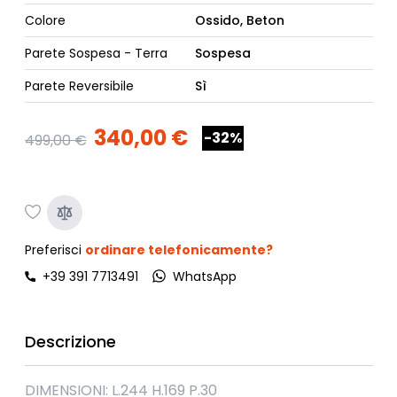
Colore
Ossido, Beton
Parete Sospesa - Terra
Sospesa
Parete Reversibile
Sì
340,00 €
-32%
499,00 €
Preferisci
ordinare telefonicamente?
+39 391 7713491
WhatsApp
Descrizione
DIMENSIONI: L.244 H.169 P.30